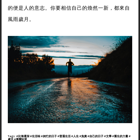
的便是人的意志。你要相信自己的煥然一新，都來自
風雨歲月。
Tags:
#比海還深
#生活味
#匆忙的日子
#普通生活
#人生
#負責
#自己的日子
#文學
#重生的力量
#
歲月
#萬變如常