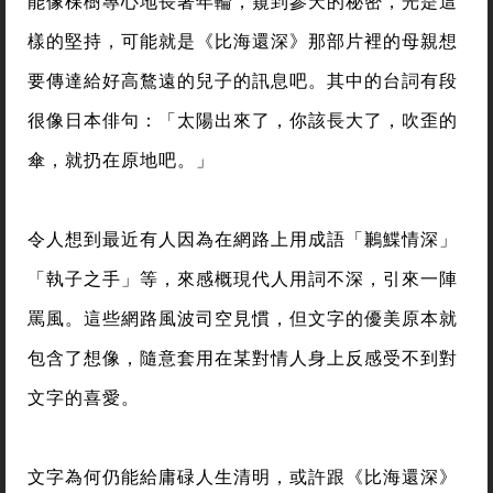
能像棵樹專心地長著年輪，窺到參天的秘密，光是這
樣的堅持，可能就是《比海還深》那部片裡的母親想
要傳達給好高鶩遠的兒子的訊息吧。其中的台詞有段
很像日本俳句：「太陽出來了，你該長大了，吹歪的
傘，就扔在原地吧。」
令人想到最近有人因為在網路上用成語「鶼鰈情深」
「執子之手」等，來感概現代人用詞不深，引來一陣
罵風。這些網路風波司空見慣，但文字的優美原本就
包含了想像，隨意套用在某對情人身上反感受不到對
文字的喜愛。
文字為何仍能給庸碌人生清明，或許跟《比海還深》