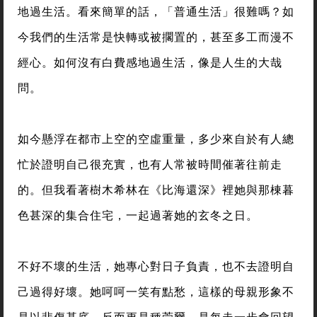
地過生活。看來簡單的話，「普通生活」很難嗎？如
今我們的生活常是快轉或被擱置的，甚至多工而漫不
經心。如何沒有白費感地過生活，像是人生的大哉
問。
如今懸浮在都市上空的空虛重量，多少來自於有人總
忙於證明自己很充實，也有人常被時間催著往前走
的。但我看著樹木希林在《比海還深》裡她與那棟暮
色甚深的集合住宅，一起過著她的玄冬之日。
不好不壞的生活，她專心對日子負責，也不去證明自
己過得好壞。她呵呵一笑有點愁，這樣的母親形象不
是以悲傷基底，反而更是種莞爾，是每走一步會回望