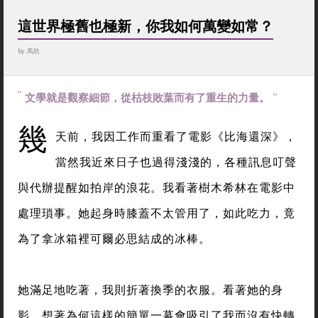
這世界極舊也極新，你我如何萬變如常？
by
馬欣
文學就是觀察細節，從枯枝敗葉而有了重生的力量。
幾
天前，我因工作而重看了電影《比海還深》，
當然我近來日子也過得淺淺的，各種訊息叮聲
與代辦提醒如拍岸的浪花。我看著樹木希林在電影中
處理瑣事。她起身時膝蓋不太管用了，如此吃力，竟
為了拿冰箱裡可爾必思結成的冰棒。
她滿足地吃著，我則折著換季的衣服。看著她的身
影，想著為何這樣的簡單一幕會吸引了我而沒有快轉