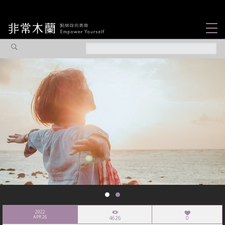
女力故事
觀點專欄
焦點企劃
社會企業
認識我們
2022
APR 26
4626
0