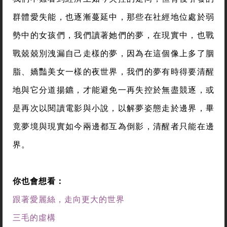
群體愛失能，也逐漸蔓延中，那些在社經地位處於弱
勢中的女孩們，我們讀著她們的夢，在現實中，也戰
戰兢兢別洩漏自己走樣的夢，因為在這個像上多了胭
脂、嬌豔美女一樣的夜世界，我們的夢有時得要清醒
地與它分道揚鑣，才能避免一再失控於無盡競逐，或
是再次以閱讀電影與小說，以解夢姿態走於邊界，畢
竟夢境與現實如今兩邊都互為倒影，清醒者只能在邊
界。
你也會想看：
跟著愛麗絲，走向更大的世界
三毛的虛構