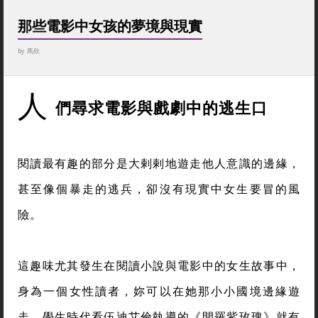
那些電影中女孩的夢境與現實
by
馬欣
人
們尋求電影與戲劇中的逃生口
閱讀最有趣的部分是大剌剌地遊走他人意識的邊緣，
甚至像個暴走的逃兵，卻沒有現實中女生要冒的風
險。
這趣味尤其發生在閱讀小說與電影中的女生故事中，
身為一個女性讀者，妳可以在她那小小國境邊緣遊
走，學生時代看伍迪艾倫執導的《開羅紫玫瑰》就有