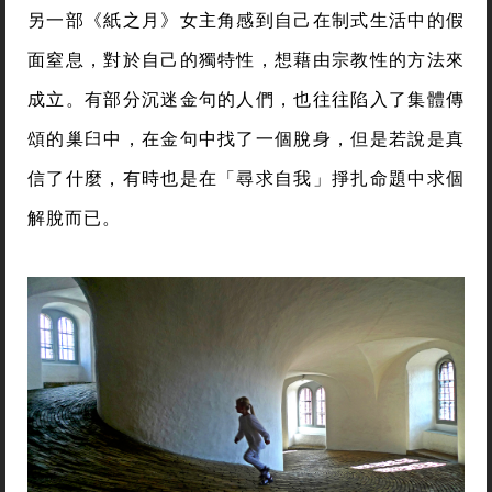
另一部《紙之月》女主角感到自己在制式生活中的假
面窒息，對於自己的獨特性，想藉由宗教性的方法來
成立。有部分沉迷金句的人們，也往往陷入了集體傳
頌的巢臼中，在金句中找了一個脫身，但是若說是真
信了什麼，有時也是在「尋求自我」掙扎命題中求個
解脫而已。