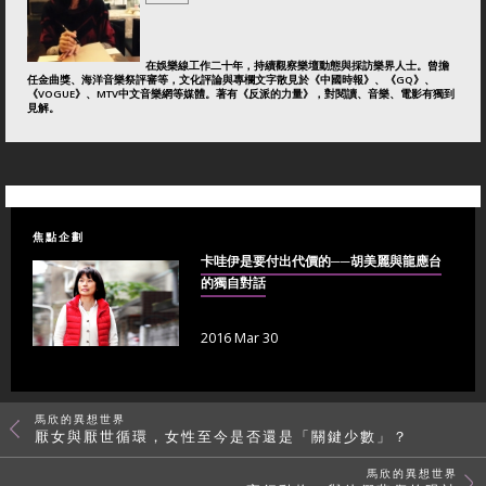
在娛樂線工作二十年，持續觀察樂壇動態與採訪樂界人士。曾擔
任金曲獎、海洋音樂祭評審等，文化評論與專欄文字散見於《中國時報》、《GQ》、
《VOGUE》、MTV中文音樂網等媒體。著有《反派的力量》，對閱讀、音樂、電影有獨到
見解。
焦點企劃
卡哇伊是要付出代價的──胡美麗與龍應台
的獨自對話
2016 Mar 30
馬欣的異想世界
厭女與厭世循環，女性至今是否還是「關鍵少數」？
馬欣的異想世界