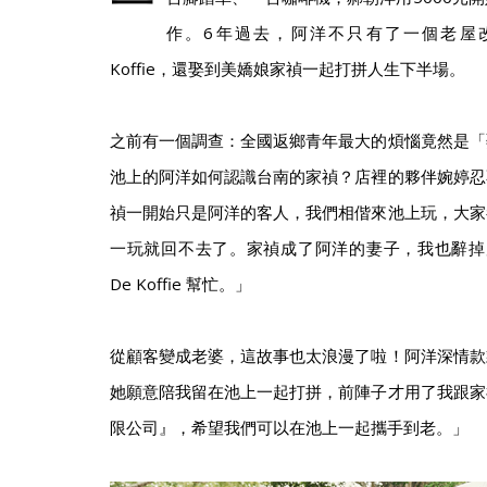
一
作。6年過去，阿洋不只有了一個老屋改建
Koffie，還娶到美嬌娘家禎一起打拼人生下半場。
之前有一個調查：全國返鄉青年最大的煩惱竟然是「
池上的阿洋如何認識台南的家禎？店裡的夥伴婉婷忍
禎一開始只是阿洋的客人，我們相偕來池上玩，大家
一玩就回不去了。家禎成了阿洋的妻子，我也辭掉原
De Koffie 幫忙。」
從顧客變成老婆，這故事也太浪漫了啦！阿洋深情款
她願意陪我留在池上一起打拼，前陣子才用了我跟家
限公司』，希望我們可以在池上一起攜手到老。」