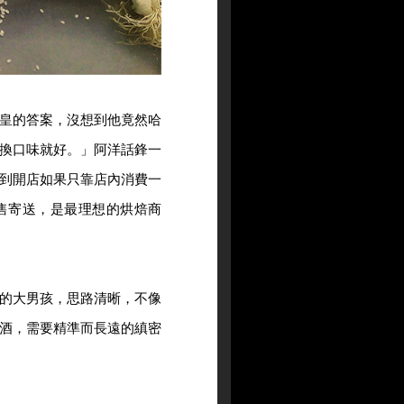
皇的答案，沒想到他竟然哈
換口味就好。」阿洋話鋒一
到開店如果只靠店內消費一
售寄送，是最理想的烘焙商
的大男孩，思路清晰，不像
酒，需要精準而長遠的縝密