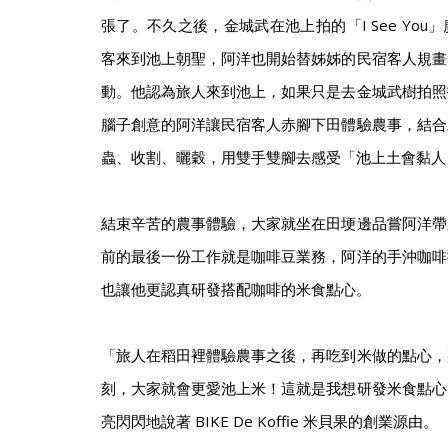
張了。不久之後，金城武在池上拍的「I See Yo
客來到池上朝聖，阿洋也開始替姊姊的民宿客人規畫
動。他認為旅人來到池上，如果只是去金城武樹拍照
腦子創意的阿洋讓民宿客人赤腳下田體驗農事，結合
蟲、收割、曬穀，用雙手雙腳去感受「池上土會黏人
結束辛苦的農事體驗，大家就坐在田埂邊品嘗阿洋帶
前的最後一份工作就是咖啡豆業務，阿洋的手沖咖啡
也讓他更認真研發搭配咖啡的米食點心。
「旅人在稻田裡體驗農事之後，再吃到米做的點心，
刻，大家就會更愛池上米！這就是我想研發米食點心
亮閃閃地說著 BIKE De Koffie 米貝果的創業源由。