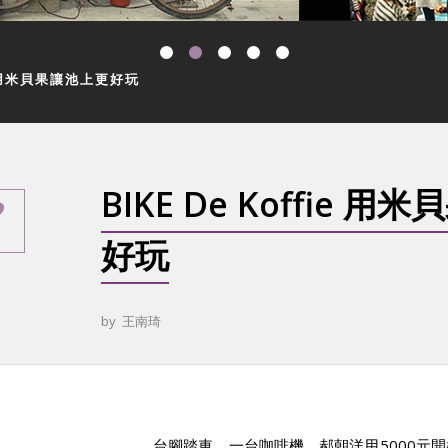
ie 用米貝果讓池上更好玩
BIKE De Koffie 
好玩
by
王南琦
台腳踏車、一台咖啡機，郝朝洋用5000元