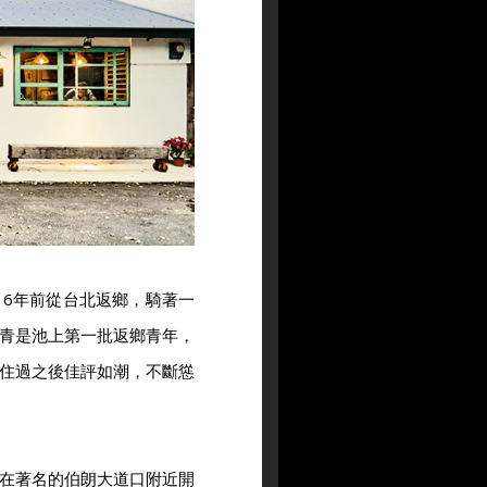
6年前從台北返鄉，騎著一
青是池上第一批返鄉青年，
住過之後佳評如潮，不斷慫
在著名的伯朗大道口附近開