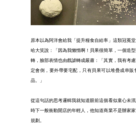
原本以為阿洋會給我「提升糧食自給率」這類冠冕堂
哈大笑說：「因為我懶惰啊！貝果很簡單，一個造型
轉，臉部表情也由戲謔轉成嚴肅：「其實，我有考慮
定會倒，要外帶要宅配，只有貝果可以堆疊成串販
品。」
從這句話的思考邏輯我就知道眼前這個看似童心未泯
時下一般衝動開店的年輕人，他知道商業不是辦家家
規劃。