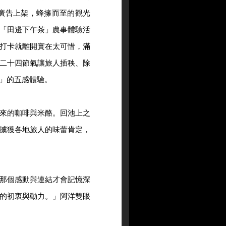
u」廣告上架，蜂擁而至的觀光
「田邊下午茶」農事體驗活
打卡就離開實在太可惜，滿
二十四節氣讓旅人插秧、除
」的五感體驗。
來的咖啡與米酪。回池上之
擄獲各地旅人的味蕾肯定，
那個感動與連結才會記憶深
的初衷與動力。」阿洋雙眼