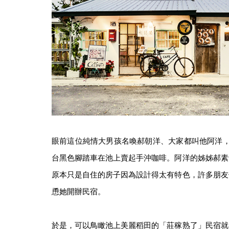
眼前這位純情大男孩名喚郝朝洋、大家都叫他阿洋，
台黑色腳踏車在池上賣起手沖咖啡。阿洋的姊姊郝素
原本只是自住的房子因為設計得太有特色，許多朋友
恿她開辦民宿。
於是，可以鳥瞰池上美麗稻田的「莊稼熟了」民宿就