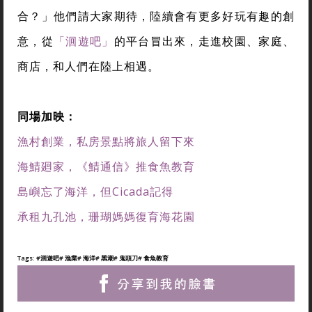
合？」他們請大家期待，陸續會有更多好玩有趣的創
意，從
「洄遊吧」
的平台冒出來，走進校園、家庭、
商店，和人們在陸上相遇。
同場加映：
漁村創業，私房景點將旅人留下來
海鯖廻家，《鯖通信》推食魚教育
島嶼忘了海洋，但Cicada記得
承租九孔池，珊瑚媽媽復育海花園
Tags:
#洄遊吧
# 漁業
# 海洋
# 黑潮
# 鬼頭刀
# 食魚教育