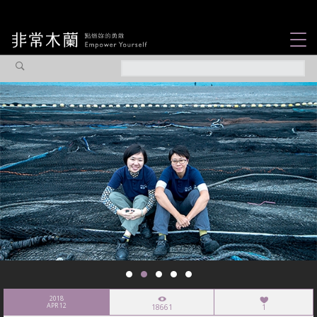
女力故事
觀點專欄
焦點企劃
社會企業
認識我們
2018
APR 12
18661
1