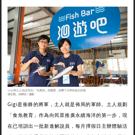
Gigi與土人(由左至右)「玩真的」的態度，改變了以男性為主的漁
場生態。林靜怡 / 攝影
Gigi是衝鋒的將軍，土人就是佈局的軍師。土人規劃
「食魚教育」作為向民眾推廣永續海洋的第一步，現
在已培訓出一批新進解說員，每月擇假日主辦體驗活