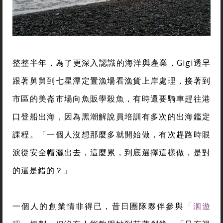
整整半年，為了更深入認識的海洋與產業，Gigi透早
跟著舅舅到七星潭定置漁場看漁貨上岸處理，接著到
市區的美崙市場向魚販學殺魚，有時還要騎車趕往港
口登船出海，因為黑潮解說員培訓有多次的出海鑑定
課程。「一個人沒想那麼多就開始做，有次趕路時眼
淚從安全帽灑出去，這麼累，到底選擇這樣做，是對
的還是錯的？」
一個人的創業情非得已，昔日團隊夥伴參與
「洄遊