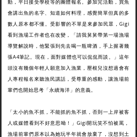
動，平日接受學校等的團體報名。參加完活動，買魚
會講出魚的名字、知道如何料理，感覺簡單但真的多
數人原本都不懂。受影響的不單是來參加民眾，Gigi
看到漁場工作者也在改變，「請我舅舅帶第一場漁場
導覽解說時，他緊張到先去喝一瓶啤酒，手上握著幾
張A4筆記。現在，面對媒體也可以侃侃而談。」這年
頭沒有幾個年輕人願意加入漁業，壓根兒沒想過會有
人專程報名來聽漁民講話，受尊重的感動，讓漁場前
輩們也開始思考「永續海洋」的意義。
「太小的魚不抓，不能抓的魚不抓，否則一上岸被客
人或媒體看到不好意思呦！」Gigi開玩笑不怕被罵，
漁場前輩們原本以為她玩半年就會放棄了，沒想到土