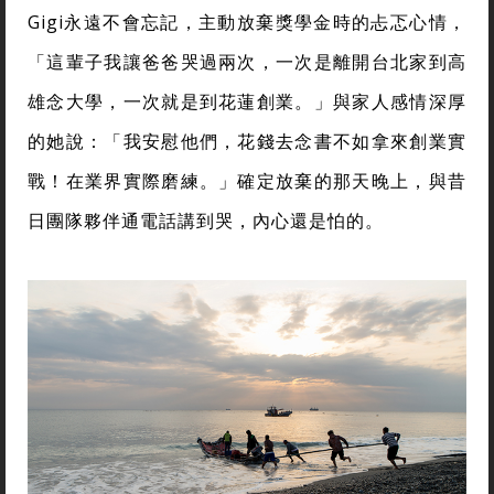
Gigi永遠不會忘記，主動放棄獎學金時的忐忑心情，
「這輩子我讓爸爸哭過兩次，一次是離開台北家到高
雄念大學，一次就是到花蓮創業。」與家人感情深厚
的她說：「我安慰他們，花錢去念書不如拿來創業實
戰！在業界實際磨練。」確定放棄的那天晚上，與昔
日團隊夥伴通電話講到哭，內心還是怕的。