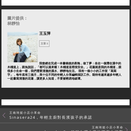
圖片提供：
林靜怡
王玉萍
文章 8
我曾經在完成一本書稿後的夜晚，做了夢：坐在一個潛在溪中的
木棧道上，跟魚說話，「都可以過來喔！木棧道這裡很安全。」花蓮就是我的木棧道，跟
很多小生命一樣，我們需要清澈的溪水、靜靜地生活。 我有一個小小的工作室「寫寫
字」，每年底有三個月，與十位不同的年輕人分享編輯採訪工作。期待有越來越多年輕人
一起書寫清澈的花蓮，讓更多人知道，不要被輕易地破壞。
王南琦挺小店小革命
Sinasera24，年輕主廚對長濱孩子的承諾
王南琦挺小店小革命