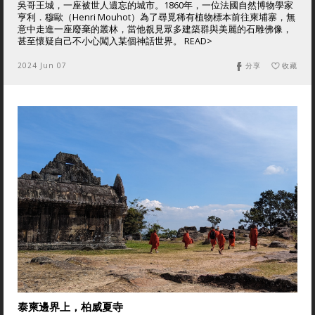
吳哥王城，一座被世人遺忘的城市。1860年，一位法國自然博物學家
亨利．穆歐（Henri Mouhot）為了尋覓稀有植物標本前往柬埔寨，無
意中走進一座廢棄的叢林，當他覩見眾多建築群與美麗的石雕佛像，
甚至懷疑自己不小心闖入某個神話世界。 READ>
2024 Jun 07
分享
收藏
泰柬邊界上，柏威夏寺