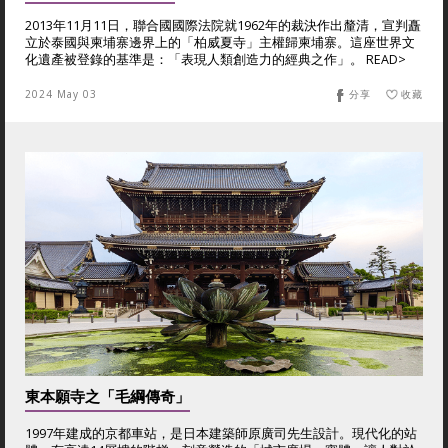
2013年11月11日，聯合國國際法院就1962年的裁決作出釐清，宣判矗
立於泰國與柬埔寨邊界上的「柏威夏寺」主權歸柬埔寨。這座世界文
化遺產被登錄的基準是：「表現人類創造力的經典之作」。 READ>
2024 May 03
分享
收藏
東本願寺之「毛綱傳奇」
1997年建成的京都車站，是日本建築師原廣司先生設計。現代化的站