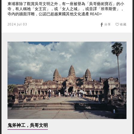
柬埔寨除了觀賞吳哥文明之外，有一座被譽為「吳哥藝術寶石」的小
寺，有人稱祂「女王宮」，或「女人之城」，或音譯「班蒂斯蕾」，
寺內的牆面浮雕，公認已超越柬國其他文化遺產 READ>
2024 Jul 03
分享
收藏
鬼斧神工，吳哥文明