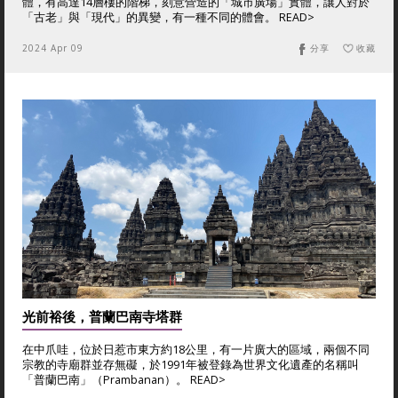
體，有高達14層樓的階梯，刻意營造的「城市廣場」實體，讓人對於
「古老」與「現代」的異變，有一種不同的體會。 READ>
2024 Apr 09
分享
收藏
光前裕後，普蘭巴南寺塔群
在中爪哇，位於日惹市東方約18公里，有一片廣大的區域，兩個不同
宗教的寺廟群並存無礙，於1991年被登錄為世界文化遺產的名稱叫
「普蘭巴南」（Prambanan）。 READ>