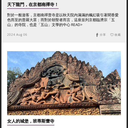
天下龍門，在京都南禪寺！
對於一般遊客，京都南禪普寺是以秋天院內滿滿的楓紅吸引著聞香愛
色而至的普羅大眾；而對於朝聖者而言，這座並列京都臨濟宗「五
山」的寺院，也是「五山」文學的中心 READ>
2024 Aug 06
分享
收藏
女人的城堡，班蒂斯蕾寺