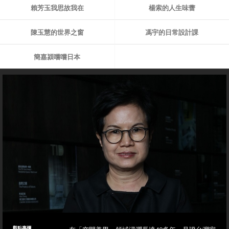
賴芳玉我思故我在
楊索的人生味蕾
陳玉慧的世界之窗
馮宇的日常設計課
簡嘉潁嚐嚐日本
觀點專欄