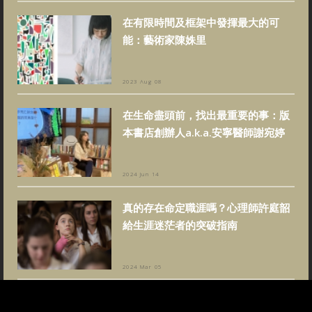
在有限時間及框架中發揮最大的可
能：藝術家陳姝里
2023 Aug 08
在生命盡頭前，找出最重要的事：版
本書店創辦人a.k.a.安寧醫師謝宛婷
2024 Jun 14
真的存在命定職涯嗎？心理師許庭韶
給生涯迷茫者的突破指南
2024 Mar 05