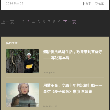
2024 Mar 06
分享
收藏
上一頁
1
2
3
4
5
6
7
8
9
下一頁
熱門文章
體悟佛法就是生活，歡迎來到菩薩寺
——專訪葉本殊
2024 Jul 12
用愛革命，交織十年的記錄行動——
專訪《愛子歸來》導演 李靖惠
2024 May 13