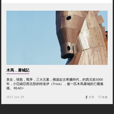
木馬．屠城記
美女，情慾，戰爭，三大元素，構築起古希臘時代，約西元前3000
年，小亞細亞西北部的特洛伊（Troia），被一匹木馬屠城的亡國傷
痛。 READ>
2021 Jun 29
分享
收藏