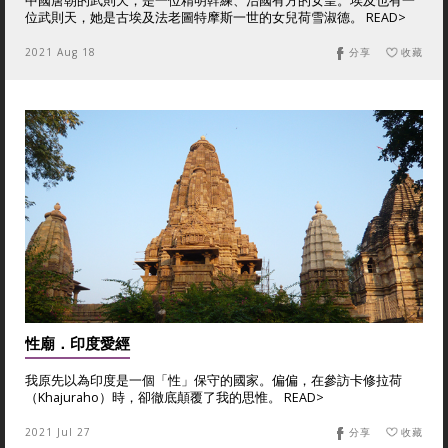
中國唐朝的武則天，是一位精明幹練、治國有方的女皇。埃及也有一
位武則天，她是古埃及法老圖特摩斯一世的女兒荷雪淑德。 READ>
2021 Aug 18
分享
收藏
性廟．印度愛經
我原先以為印度是一個「性」保守的國家。偏偏，在參訪卡修拉荷
（Khajuraho）時，卻徹底顛覆了我的思惟。 READ>
2021 Jul 27
分享
收藏