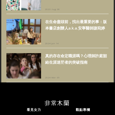
2023 Aug 08
在生命盡頭前，找出最重要的事：版
本書店創辦人a.k.a.安寧醫師謝宛婷
2024 Jun 14
真的存在命定職涯嗎？心理師許庭韶
給生涯迷茫者的突破指南
2024 Mar 05
看見女力
觀點專欄