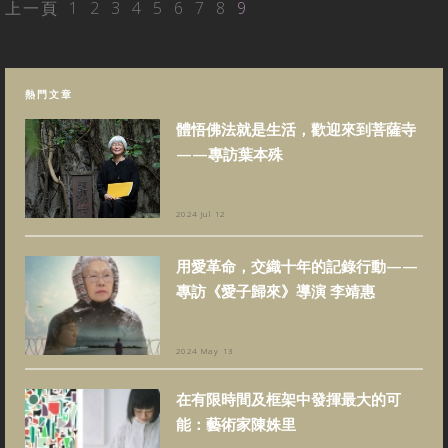
上一頁
1
2
3
4
5
6
7
8
9
熱門文章
體悟佛法就是生活，歡迎來到菩薩寺
——專訪葉本殊
2024 Jul 12
用愛革命，交織十年的記錄行動——
專訪《愛子歸來》導演 李靖惠
2024 May 13
在有限時間及框架中發揮最大的可
能：藝術家陳姝里