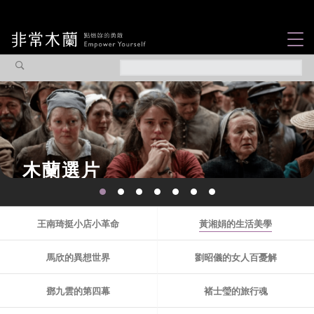
女力故事
觀點專欄
焦點企劃
社會企業
木蘭選片
認識我們
王南琦挺小店小革命
黃湘娟的生活美學
馬欣的異想世界
劉昭儀的女人百憂解
鄧九雲的第四幕
褚士瑩的旅行魂