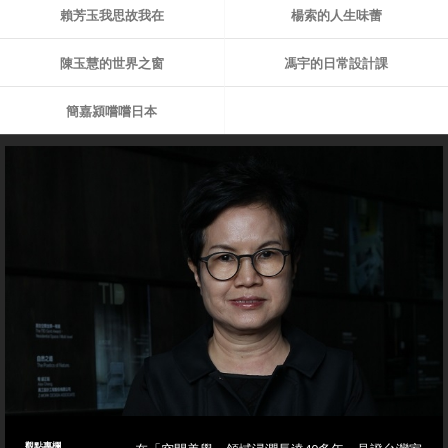
賴芳玉我思故我在
楊索的人生味蕾
陳玉慧的世界之窗
馮宇的日常設計課
簡嘉潁嚐嚐日本
觀點專欄