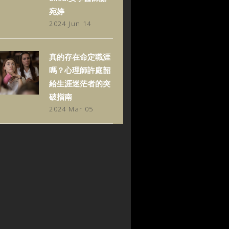
宛婷
2024 Jun 14
真的存在命定職涯
嗎？心理師許庭韶
給生涯迷茫者的突
破指南
2024 Mar 05