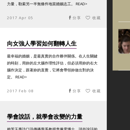
力量，勒索另一半無條件地當婚姻志工。 READ>
2017 Apr 05
分享
收藏
向女強人學習如何翻轉人生
最幸福的婚姻，是最真實的合作夥伴關係。在人生關鍵
的時刻，用妳的左大腦作理性評估，但必須用妳的右大
腦作決定，跟著妳的直覺，它將會帶領妳做出對的決
定。 READ>
2017 Feb 08
分享
收藏
學會說話，就學會改變的力量
賴芳玉專訪口語傳播學系教授李佩雯博士，請益說話的