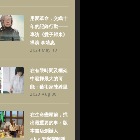
用愛革命，交織十
年的記錄行動——
專訪《愛子歸來》
導演 李靖惠
2024 May 13
在有限時間及框架
中發揮最大的可
能：藝術家陳姝里
2023 Aug 08
在生命盡頭前，找
出最重要的事：版
本書店創辦人
a.k.a.安寧醫師謝