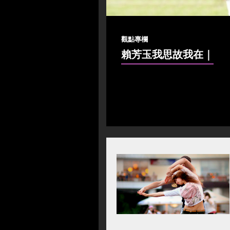
觀點專欄
賴芳玉我思故我在
｜