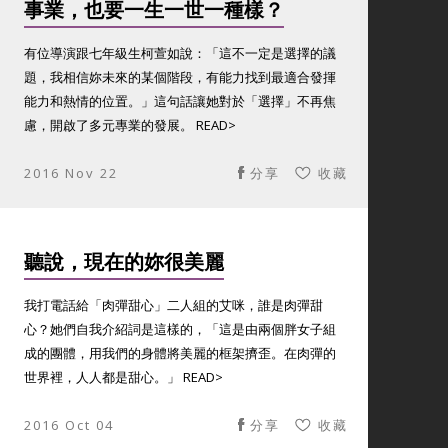
事業，也要一生一世一種樣？
有位導演跟七年級生柯萱如說：「這不一定是選擇的議
題，我相信妳未來的某個階段，有能力找到最適合發揮
能力和熱情的位置。」這句話讓她對於「選擇」不再焦
慮，開啟了多元專業的發展。 READ>
2016 Nov 22
分享
收藏
聽說，現在的妳很美麗
我打電話給「肉彈甜心」二人組的艾咪，誰是肉彈甜
心？她們自我介紹詞是這樣的，「這是由兩個胖女子組
成的團體，用我們的身體將美麗的框架擠歪。在肉彈的
世界裡，人人都是甜心。」 READ>
2016 Oct 04
分享
收藏