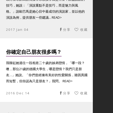
技巧，她說：「演說重點不是技巧，而是魅力與風
格。」說歐巴馬是她心目中最成功的演說家，並以他的
演說為例，提供朋友一些建議... READ>
2017 Jan 04
分享
收藏
你確定自己朋友很多嗎？
我聊起她過往一段相差二十歲的姊弟戀情，「哪一段？
噢，那位21歲的德國大學生，哪是戀情？我們只是朋
友…」她說。「你們曾經擁有美好的性愛關係，雖因異國
而短暫，但你認為只是朋友？」我問。 READ>
2016 Dec 14
分享
收藏