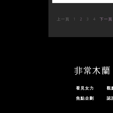
上一頁
1
2
3
4
下一頁
看見女力
觀
焦點企劃
認