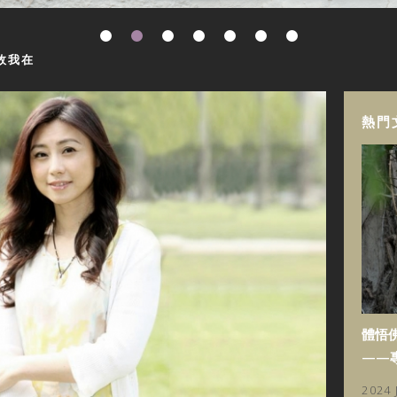
故我在
熱門
體悟
——
2024 