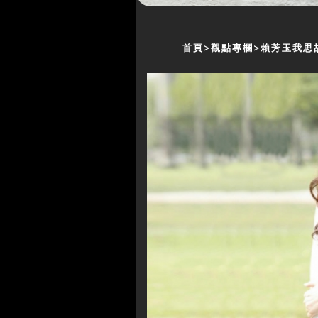
首頁
觀點專欄
賴芳玉我思