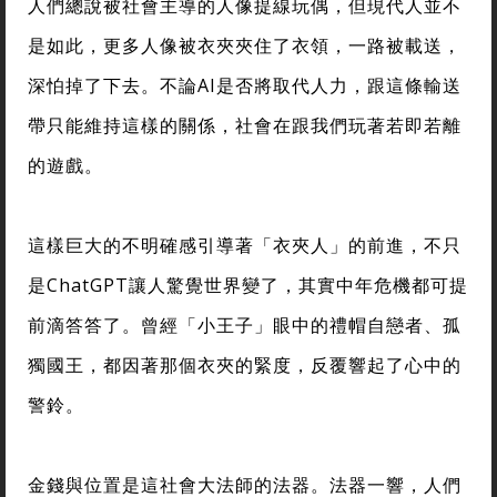
人們總說被社會主導的人像提線玩偶，但現代人並不
是如此，更多人像被衣夾夾住了衣領，一路被載送，
深怕掉了下去。不論AI是否將取代人力，跟這條輸送
帶只能維持這樣的關係，社會在跟我們玩著若即若離
的遊戲。
這樣巨大的不明確感引導著「衣夾人」的前進，不只
是ChatGPT讓人驚覺世界變了，其實中年危機都可提
前滴答答了。曾經「小王子」眼中的禮帽自戀者、孤
獨國王，都因著那個衣夾的緊度，反覆響起了心中的
警鈴。
金錢與位置是這社會大法師的法器。法器一響，人們