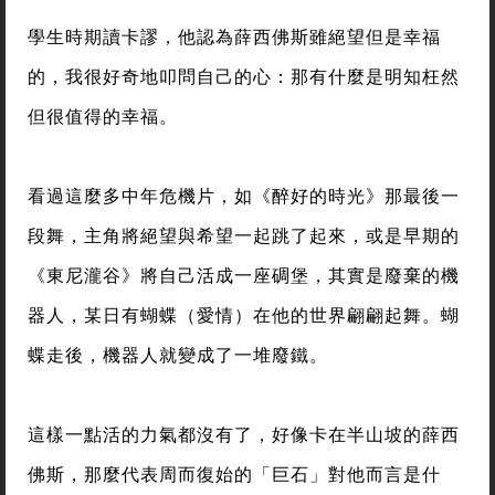
學生時期讀卡謬，他認為薛西佛斯雖絕望但是幸福
的，我很好奇地叩問自己的心：那有什麼是明知枉然
但很值得的幸福。
看過這麼多中年危機片，如《醉好的時光》那最後一
段舞，主角將絕望與希望一起跳了起來，或是早期的
《東尼瀧谷》將自己活成一座碉堡，其實是廢棄的機
器人，某日有蝴蝶（愛情）在他的世界翩翩起舞。蝴
蝶走後，機器人就變成了一堆廢鐵。
這樣一點活的力氣都沒有了，好像卡在半山坡的薛西
佛斯，那麼代表周而復始的「巨石」對他而言是什