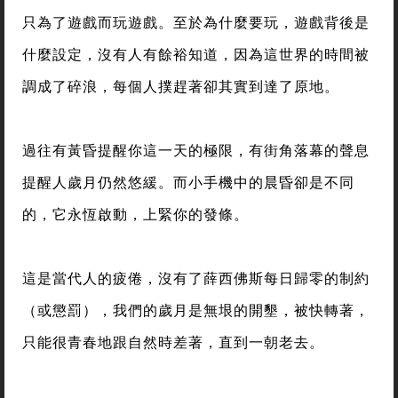
只為了遊戲而玩遊戲。至於為什麼要玩，遊戲背後是
什麼設定，沒有人有餘裕知道，因為這世界的時間被
調成了碎浪，每個人撲趕著卻其實到達了原地。
過往有黃昏提醒你這一天的極限，有街角落幕的聲息
提醒人歲月仍然悠緩。而小手機中的晨昏卻是不同
的，它永恆啟動，上緊你的發條。
這是當代人的疲倦，沒有了薛西佛斯每日歸零的制約
（或懲罰），我們的歲月是無垠的開墾，被快轉著，
只能很青春地跟自然時差著，直到一朝老去。