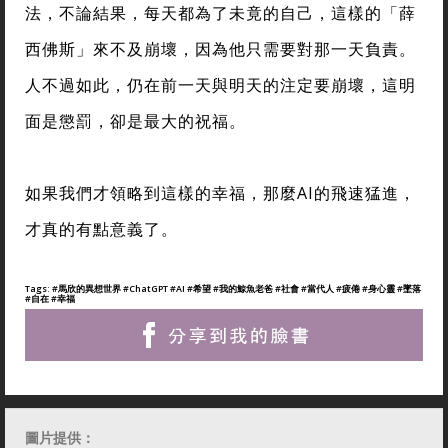
法，不論結果，每天都為了未竟的自己，這樣的「薛
西佛斯」來不及崩壞，因為他只需要對那一天負責。
人不過如此，仍在前一天與明天的注定要崩壞，這明
面是懲罰，卻是最大的祝福。
如果我們才領略到這樣的幸福，那麼AI的飛速猛進，
才真的有點意義了。
Tags:
#馬欣的異想世界
#ChatGPT
#AI
#希望
#我的鯨魚老爸
#社會
#當代人
#疲倦
#身心靈
#墜落
#自在
#幸福
圖片提供：