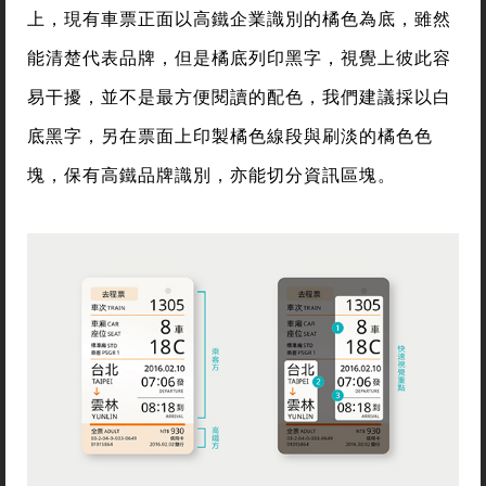
上，現有車票正面以高鐵企業識別的橘色為底，雖然
能清楚代表品牌，但是橘底列印黑字，視覺上彼此容
易干擾，並不是最方便閱讀的配色，我們建議採以白
底黑字，另在票面上印製橘色線段與刷淡的橘色色
塊，保有高鐵品牌識別，亦能切分資訊區塊。