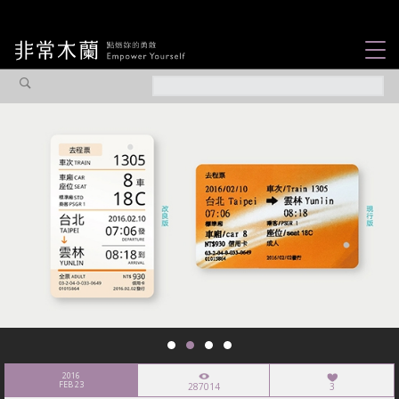
女力故事
觀點專欄
焦點企劃
社會企業
認識我們
2016
FEB 23
287014
3