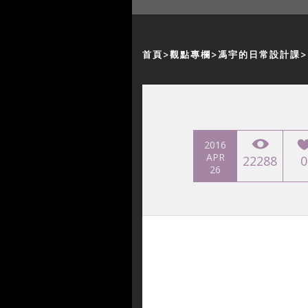
首頁
觀點專欄
馮宇的日常設計課
2016
APR
22288
0
26