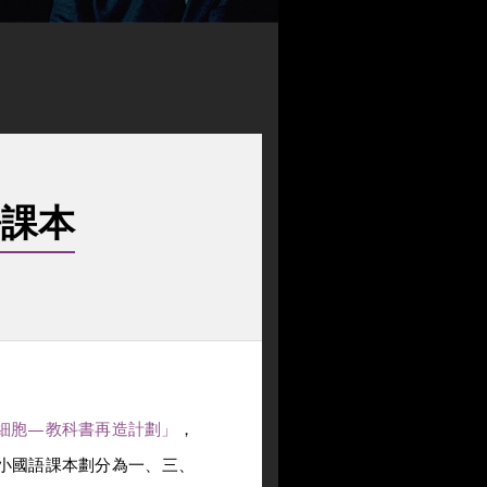
語課本
細胞—教科書再造計劃」
，
小國語課本劃分為一、三、