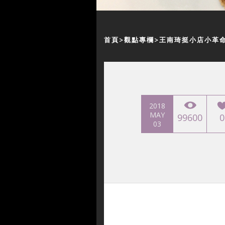
首頁
觀點專欄
王南琦挺小店小革
2018
MAY
99600
0
03