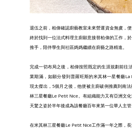
退伍之前，柏偉確認廚藝教室未來營運資金無虞，便
終於找到一位法式料理主廚願意接替柏偉的工作，於
推手，陪伴學生與社區媽媽繼續在廚藝之路精進。
完成一切布局之後，柏偉按照既定的生涯規劃前往法
業期滿，如願分發到普羅旺斯的米其林一星餐廳La Bon
現太傑出，5個月之後，他便被主廚破例推薦到南法
林三星餐廳Le Petit Nice。有組織能力又有亞
天驚之姿於半年後成為該餐廳百年來第一位華人主管
在米其林三星餐廳Le Petit Nice工作滿一年之