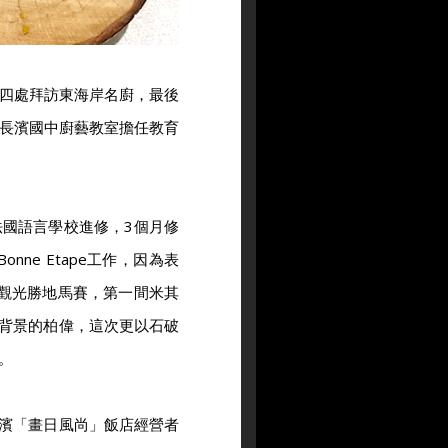
四處拜訪東海岸名廚，最後
長濱國中廚藝教室擔任教育
國語言學校進修，3個月修
ne Etape工作，因為表
觀光勝地馬賽，第一間米其
洲文化背景的柏偉，這次更以石破
。
際，長濱「畫日風尚」飯店經營者