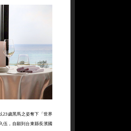
以23歲黑馬之姿奪下「世界
位入伍，自願到台東縣長濱國