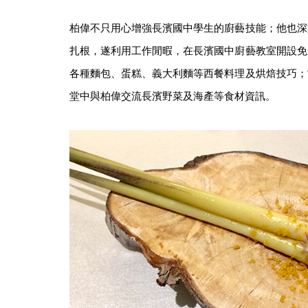
柏偉不只用心增強長濱國中學生的廚藝技能；他也深
扎根，遂利用工作閒暇，在長濱國中廚藝教室開設免
各種麵包、蛋糕、義大利麵等西餐料理及烘焙技巧；
堂中與柏偉交流長濱野菜及海產等食材資訊。