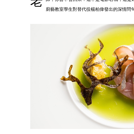
老
廚藝教室學生對替代役楊柏偉發出的深情問