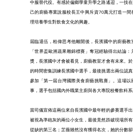
中服替代役。有感於偏鄉學童升學之路遙迢，一技在
己的廚藝專業說服校長王中興斥資70萬元打造一間
理培養學生對飲食文化的興趣。
屆臨退伍，柏偉思考他離開後，長濱國中的廚藝教
「世界盃歐洲蔬果雕錦標賽」奪冠經驗得出結論：
獎，長濱國中才會被看見，廚藝教室才會有未來。於
的時間密集訓練長濱國中選手，最後挑選出兩位認真
參加「第一屆台灣國際美食廚藝挑戰賽」。這場以
事，選手包括國內外職業主廚與各大專院校餐飲科系
當司儀宣佈這兩位來自長濱國中最年輕的參賽選手出
被視為準砲灰的兩位小女生，最後竟然跌破現場所有
從缺的第三名；芷薇雖然沒有獲得名次，她的分數卻