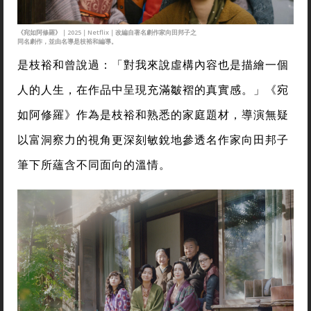
《宛如阿修羅》｜2025｜Netflix｜改編自著名劇作家向田邦子之
同名劇作，並由名導是枝裕和編導。
是枝裕和曾說過：「對我來說虛構內容也是描繪一個
人的人生，在作品中呈現充滿皺褶的真實感。」《宛
如阿修羅》作為是枝裕和熟悉的家庭題材，導演無疑
以富洞察力的視角更深刻敏銳地參透名作家向田邦子
筆下所蘊含不同面向的溫情。