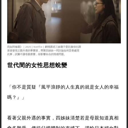
宛如阿修羅》｜2025｜Netflix｜劇情講述三姊瀧子委託徵信社調
查後發現父親外遇的事實後，齊聚四姊妹一同討論如何妥善處理
此事，試圖不讓母親察覺，卻影響各自的情感問題。
世代間的女性思想蛻變
「你不是質疑『風平浪靜的人生真的就是女人的幸福
嗎？』」
看著父親外遇的事實，四姊妹清楚若是母親知道真相
會多難受。傳統父權體制的束縛下，灌輸日本婦女對