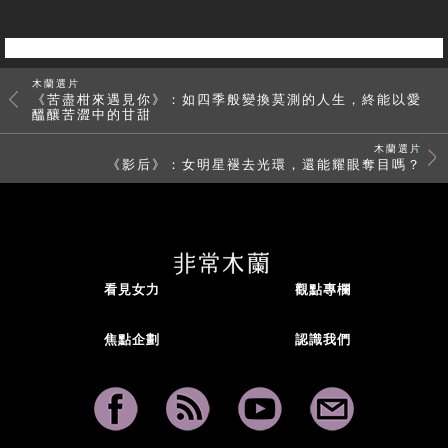
木蘭選片
《苦盡柑來遇見你》：如四季般變換莫測的人生，終能以愛
醞釀苦澀中的甘甜
木蘭選片
《影后》：女明星褪去光環，還能耀眼奪目嗎？
看見女力
觀點專欄
焦點企劃
認識我們