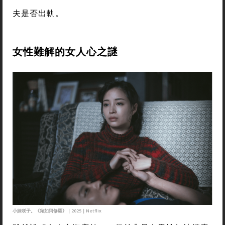
夫是否出軌。
女性難解的女人心之謎
小妹咲子。《宛如阿修羅》｜2025｜Netflix