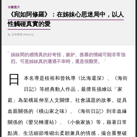
木蘭選片
《宛如阿修羅》：在姊妹心思迷局中，以人
性觸碰真實的愛
by
艾米希莉 Amesily
姊妹間的感情真的好奇怪，嫉妒、羨慕的情緒可能非常強
烈。可是姊妹真的遭遇不幸時，還是很難受。
日
本名導是枝裕和曾執導《比海還深》、《海街
日記》等經典動人作品，最擅長描繪以「家
庭」為架構延伸至人文關懷、社會議題的故事。從具
血親關係的《橫山家之味》、《海街日記》到非血緣
關係的《嬰兒轉運站》、《小偷家族》等，藉著日常
點滴、生活細節堆砌出柔韌兼具的情感，撮合重整破