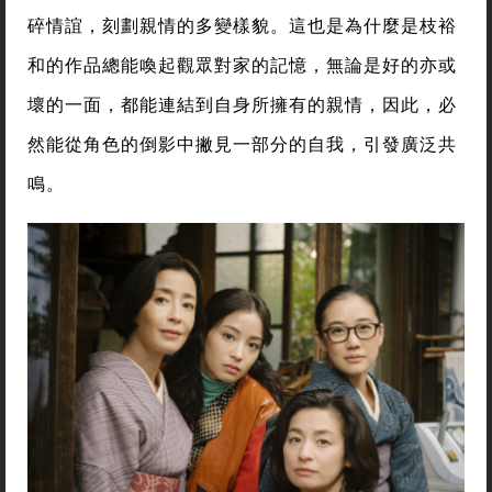
碎情誼，刻劃親情的多變樣貌。這也是為什麼是枝裕
和的作品總能喚起觀眾對家的記憶，無論是好的亦或
壞的一面，都能連結到自身所擁有的親情，因此，必
然能從角色的倒影中撇見一部分的自我，引發廣泛共
鳴。