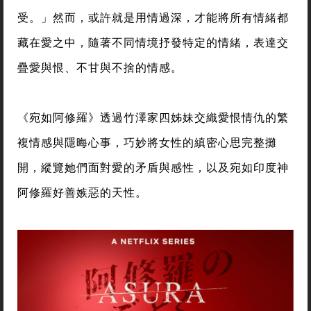
受。」然而，或許就是用情過深，才能將所有情緒都
藏在愛之中，隨著不同情境抒發特定的情緒，表達交
疊愛與恨、不甘與不捨的情感。
《宛如阿修羅》透過竹澤家四姊妹交織愛恨情仇的繁
複情感與隱晦心事，巧妙將女性的縝密心思完整攤
開，縱覽她們面對愛的矛盾與感性，以及宛如印度神
阿修羅好善嫉惡的天性。