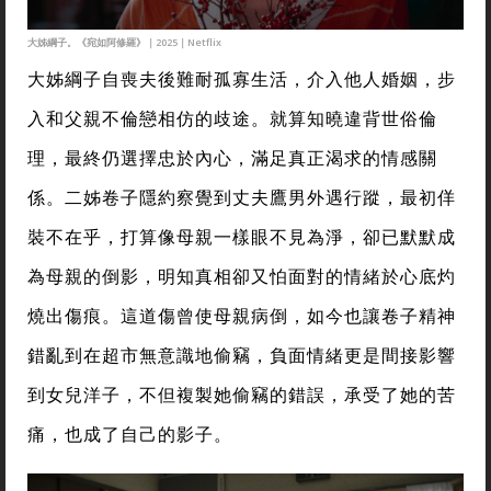
大姊綱子。《宛如阿修羅》｜2025｜Netflix
大姊綱子自喪夫後難耐孤寡生活，介入他人婚姻，步
入和父親不倫戀相仿的歧途。就算知曉違背世俗倫
理，最終仍選擇忠於內心，滿足真正渴求的情感關
係。二姊卷子隱約察覺到丈夫鷹男外遇行蹤，最初佯
裝不在乎，打算像母親一樣眼不見為淨，卻已默默成
為母親的倒影，明知真相卻又怕面對的情緒於心底灼
燒出傷痕。這道傷曾使母親病倒，如今也讓卷子精神
錯亂到在超市無意識地偷竊，負面情緒更是間接影響
到女兒洋子，不但複製她偷竊的錯誤，承受了她的苦
痛，也成了自己的影子。