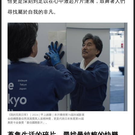
悟更是深刻到足以在心中激起片片漣漪，鼓舞著人們
尋找屬於自我的非凡。
《我的完美日常》｜2024｜甲上娛樂｜本片獲得第76屆坎城影展
金棕櫚獎最佳男演員獎與人道精神獎，更是代表日本角逐第96屆
奧斯卡金像獎「最佳國際影片」。
蒐集生活的碎片，尋找最純粹的快樂