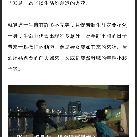
「知足」為平淡生活所創造的火花。
就算這一生擁有許多不完美，且恍若餘生注定要孑然
一身，生命中仍會出現許多意外，為寧靜平和的日子
帶來一點微幅的動盪：像是姪女突如其來的來訪、居
酒屋媽媽桑的前夫歸來，又或是突然離職的年輕小夥
子等。