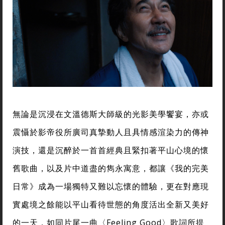
無論是沉浸在文溫德斯大師級的光影美學饗宴，亦或
震懾於影帝役所廣司真摯動人且具情感渲染力的傳神
演技，還是沉醉於一首首經典且緊扣著平山心境的懷
舊歌曲，以及片中道盡的雋永寓意，都讓《我的完美
日常》成為一場獨特又難以忘懷的體驗，更在對應現
實處境之餘能以平山看待世態的角度活出全新又美好
的一天，如同片尾一曲〈Feeling Good〉歌詞所提