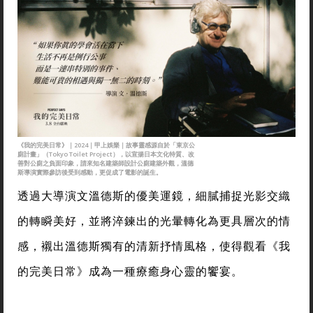
《我的完美日常》｜2024｜甲上娛樂｜故事靈感源自於「東京公
廁計畫」（Tokyo Toilet Project），以宣揚日本文化特質、改
善對公廁之負面印象，請來知名建築師設計公廁建築外觀，溫德
斯導演實際參訪後受到感動，更促成了電影的誕生。
透過大導演文溫德斯的優美運鏡，細膩捕捉光影交織
的轉瞬美好，並將淬鍊出的光暈轉化為更具層次的情
感，襯出溫德斯獨有的清新抒情風格，使得觀看《我
的完美日常》成為一種療癒身心靈的饗宴。