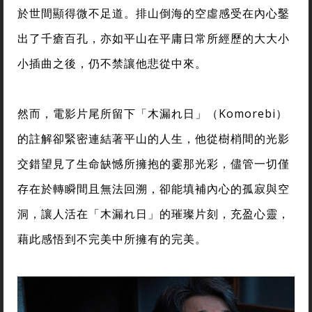
於世間顯得微不足道。排山倒海的空虛感受在內心鑿
出了千瘡百孔，亦如平山在平庸日常所經歷的大大小
小插曲之後，仍不禁讓他悲從中來。
然而，電影片尾所留下「木漏れ日」（Komorebi）
的註解卻緊密連結著平山的人生，他從樹梢間的光影
交錯望見了生命缺憾所擁抱的霎那光彩，儘管一切僅
存在於轉瞬間且無法回溯，卻能填補內心的孤寂與空
洞，讓人活在「木漏れ日」的璀璨片刻，充盈心靈，
藉此感悟到不完美中所擁有的完美。