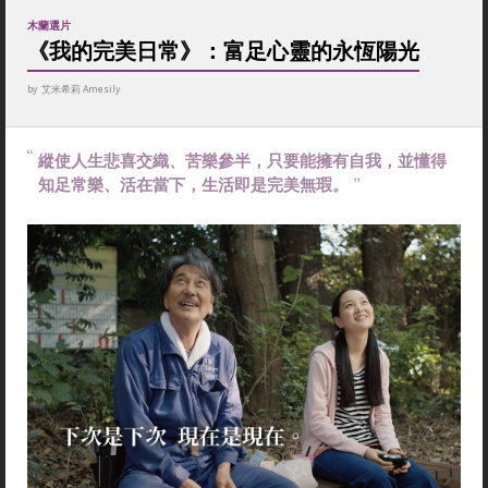
木蘭選片
《我的完美日常》：富足心靈的永恆陽光
by
艾米希莉 Amesily
縱使人生悲喜交織、苦樂參半，只要能擁有自我，並懂得
知足常樂、活在當下，生活即是完美無瑕。