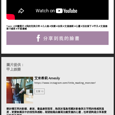
Tags:
#木蘭選片
#我的完美日常
#小人物
#快樂
#自我
#文溫德斯
#心靈
#活在當下
#平凡
#文溫德
斯
#感受
#不留遺憾
圖片提供：
甲上娛樂
艾米希莉 Amesily
https://www.instagram.com/little_reading_monster/
文章 15
樂於嚐百草的影癡、劇迷、書蟲兼部落客，熱衷於蒐集埋藏於影像與文字間的情感與溫
度，更愛散播其中的領悟與感動，期望能藉由書寫治癒受傷的心靈，也希望夠過分享喜愛