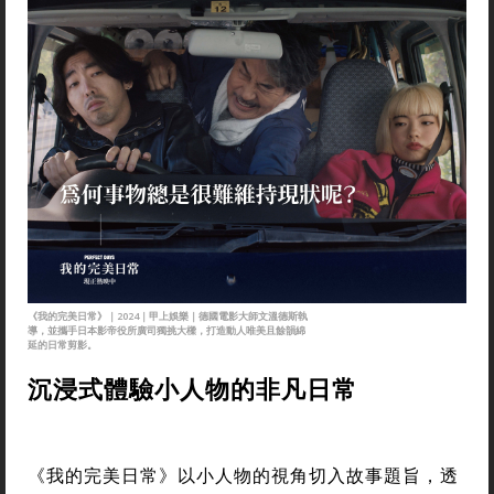
《我的完美日常》｜2024｜甲上娛樂｜德國電影大師文溫德斯執
導，並攜手日本影帝役所廣司獨挑大樑，打造動人唯美且餘韻綿
延的日常剪影。
沉浸式體驗小人物的非凡日常
《我的完美日常》以小人物的視角切入故事題旨，透