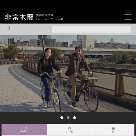
女力故事
觀點專欄
焦點企劃
社會企業
認識我們
2024
MAR 22
7070
0