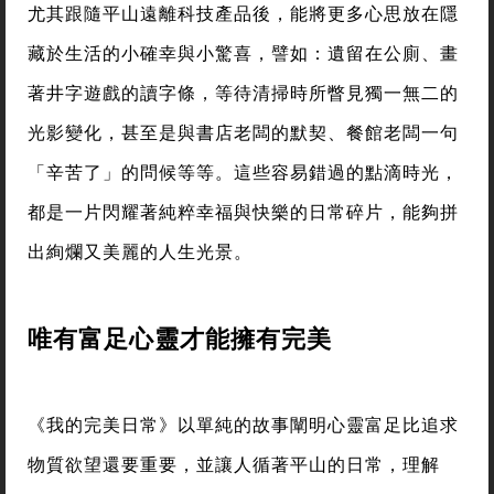
尤其跟隨平山遠離科技產品後，能將更多心思放在隱
藏於生活的小確幸與小驚喜，譬如：遺留在公廁、畫
著井字遊戲的讀字條，等待清掃時所瞥見獨一無二的
光影變化，甚至是與書店老闆的默契、餐館老闆一句
「辛苦了」的問候等等。這些容易錯過的點滴時光，
都是一片閃耀著純粹幸福與快樂的日常碎片，能夠拼
出絢爛又美麗的人生光景。
唯有富足心靈才能擁有完美
《我的完美日常》以單純的故事闡明心靈富足比追求
物質欲望還要重要，並讓人循著平山的日常，理解