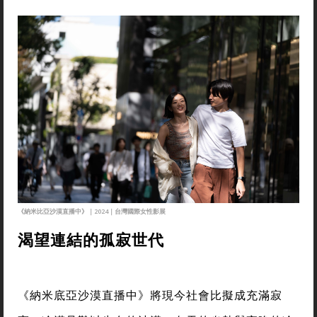
《納米比亞沙漠直播中》｜2024｜台灣國際女性影展
渴望連結的孤寂世代
《納米底亞沙漠直播中》將現今社會比擬成充滿寂