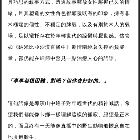
具巧思的敘事方式，透過故事釋放女性壓抑已久的情
緒，且其塑造的女性角色都顛覆既有的印象，擁有非
常極端的個性、不穩定的脾氣，以及有別於常人的氣
場，足以襯托存在於年輕世代的躁鬱與厭世感。儘管
如《納米比亞沙漠直播中》劇情圍繞著失控的負能
量，卻仍能在細節中瞥見一點治癒人心的話語。
「事事都很困難，對吧？但你會好好的。」
這句話像是導演山中瑤子對年輕世代的精神喊話，希
望我們都能像卡娜一樣理解這樣的孤寂、絕望是正常
的，而且終有一天能像直播中的野生動物般愜意自在
地度過餘生。