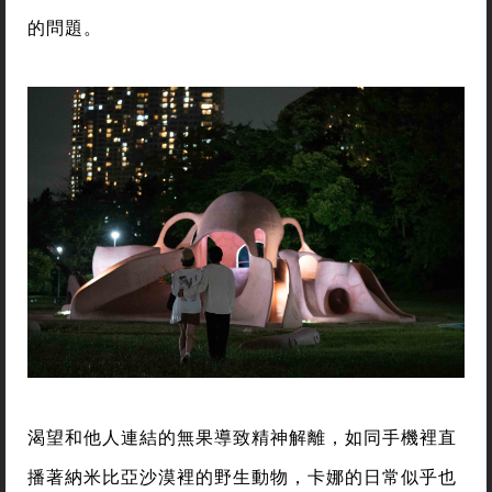
的問題。
渴望和他人連結的無果導致精神解離，如同手機裡直
播著納米比亞沙漠裡的野生動物，卡娜的日常似乎也