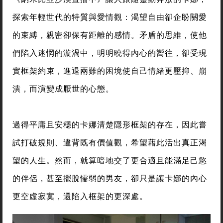
探索年輕世代的特質與愛情觀：渴望自由卻企盼關愛
的束縛，親密卻保有距離的感情。矛盾的思維，使他
們陷入迷惘的漩渦中，明明曉得內心的嚮往，卻受現
實框架約束，進退兩難的困境使自己情緒更壓抑、崩
潰，而演變成厭世的心態。
過得平庸且安穩的卡娜清楚隱形框架的存在，因此嘗
試打破規則、違背既有價值觀，希望藉此活出真正渴
望的人生。然而，就算暗地交了更合適且能滿足己慾
的伴侶，甚至擺脫懦弱的男友，卻只是讓卡娜的內心
更空虛寂寞，還陷入框架的更深處。