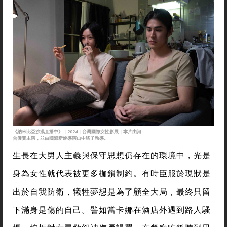
《納米比亞沙漠直播中》｜2024｜台灣國際女性影展｜本片由河
合優實主演，並由國際新銳導演山中瑤子執導。
生長在大男人主義與保守思想仍存在的環境中，光是
身為女性就代表被更多枷鎖制約。有時臣服於現狀是
出於自我防衛，犧牲夢想是為了顧全大局，最終只留
下滿身是傷的自己。譬如當卡娜在酒店外遇到路人騷