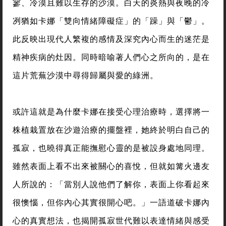
寥、冷漠且難以生存的沙漠。白天的炎熱與夜晚的冷
冽猶如卡娜「雙向情緒障礙症」的「躁」與「鬱」。
此反映出現代人繁複的感情及深究內心而生的迷茫是
精神疾病的灶因。同時暗喻著人們心之所向的，是在
這片荒蕪沙漠中尋得歸屬與愛的綠洲。
或許這就是為什麼卡娜在接受心理治療時，選擇將一
株植栽置放在沙遊治療的擺盤裡，她終於明白自己的
孤寂，也曉得真正能撫慰心靈的是被設身處地同理。
雖然表面上看不出來被關心的喜悅，但就如篝火邊友
人所說的：「當別人說他們了解你，表面上你看起來
很懊惱，但你內心其實很開心吧。」一語道破卡娜內
心的真實想法，也揭開孤寂世代難以表達情緒與感受