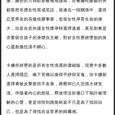
擾，婉拒對方尋歡卻被侮辱謾罵，在餐廳吃飯聽到男
顧客把非禮女性當成笑話，就連在一段關係中，還得
忍受男友的高傲炫耀事業，忽視女性孕育生命的偉
大，但是在意外讓女性懷孕時選擇逃避，甚至剝奪是
否要留住孩子的身體自主權，對於女性歷經墮胎的身
心靈創傷也漠不關心。
卡娜所經歷的是所有女性境遇的濃縮版，現實中多數
人選擇隱忍、嚥下苦痛以換得平靜與安逸，但卡娜卻
選擇勇敢反擊那些不友善，將壓抑已久悲憤大肆宣
洩。伴隨著內心的怒吼，釋放埋沒於傷口下期許被理
解的心聲，更是領悟到跳脫框架不只是為了找回自
己，也是為了尋找在這世界的歸屬感。