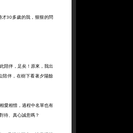
才30多歲的我，狠狠的問
此陪伴，足矣！原來，我出
位陪伴，在樹下看著夕陽餘
相愛相惜，過程中名單也有
對待、真心誠意嗎？