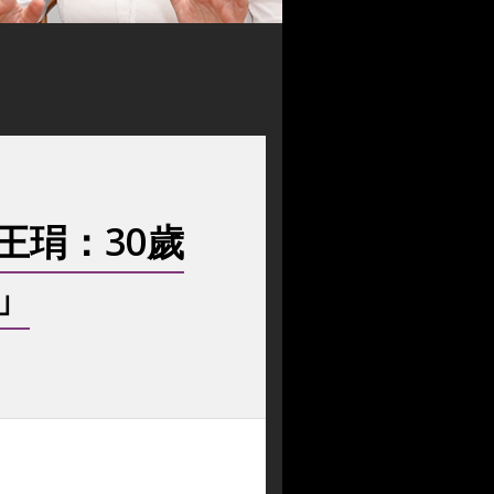
王琄：30歲
」