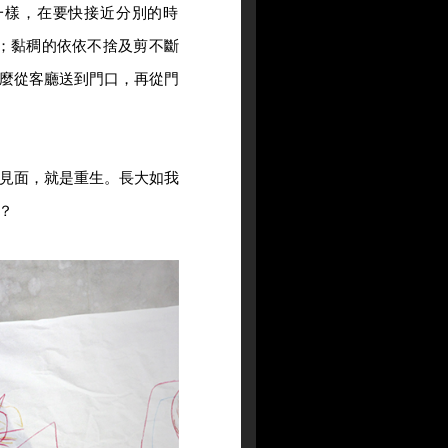
一樣，在要快接近分別的時
；黏稠的依依不捨及剪不斷
麼從客廳送到門口，再從門
見面，就是重生。長大如我
？