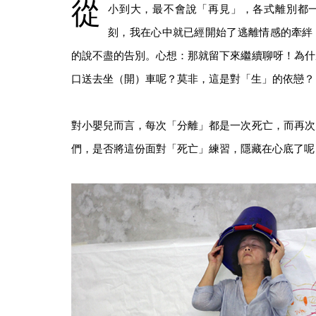
從
小到大，最不會說「再見」，各式離別都
刻，我在心中就已經開始了逃離情感的牽絆
的說不盡的告別。心想：那就留下來繼續聊呀！為什
口送去坐（開）車呢？莫非，這是對「生」的依戀？
對小嬰兒而言，每次「分離」都是一次死亡，而再次
們，是否將這份面對「死亡」練習，隱藏在心底了呢