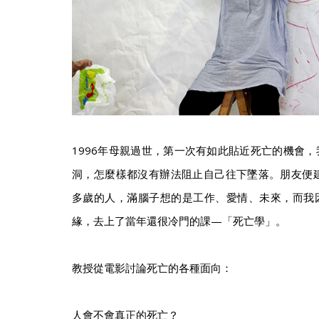
1996年母親過世，第一次有如此貼近死亡的機會
洞，怎麼樣都沒有辦法阻止自己往下墜落。朋友便建
多歲的人，滿腦子想的是工作、愛情、未來，而我
緣，去上了當年還很冷門的課—「死亡學」。
教授從電影討論死亡的各種面向：
人會不會真正的死亡？