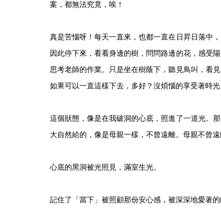
案，都無法究竟，唉！
真是苦惱呀！每天一直來，也都一直在日昇日落中，
因此停下來，看看身邊的樹，問問路邊的花，感受陽
思考老師的作業。只是坐在樹蔭下，聽見鳥叫，看見
如果可以一直這樣下去，多好？沒煩惱的享受著時光
這個狀態，像是在我破洞的心底，照進了一道光。那
大自然給的，像是母親一樣，不曾遠離。母親不曾遠
心底的黑洞被光照見，滿室生光。
記住了「當下」被照顧那份安心感，被深深地愛著的