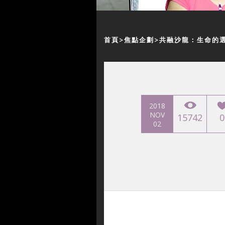
首頁
焦點企劃
共融沙龍：生命的
2018
NOV
15742
0
02