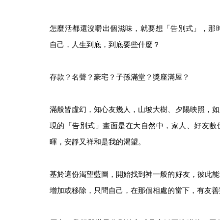
怎麼活都還沒嚼出個滋味，就要想「告別式」，那時
自己，人生到底，到底要些什麼？
存款？名聲？豪宅？子孫滿堂？獎座滿屋？
滿般皆虛幻，知心友幾人，山坡大樹、夕陽映照，如
現的「告別式」畫面是在大自然中，家人、好友數
暉，安靜又祥和是我的渴望。
基於這份渴望藍圖，開始找到神一般的好友，彼此能
增加或移除，只問自己，在那個相處的當下，有友善