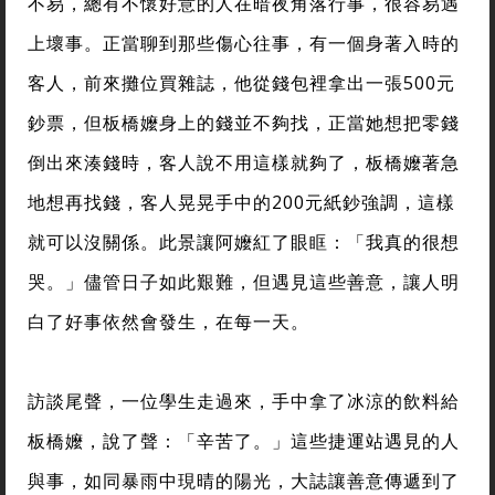
不易，總有不懷好意的人在暗夜角落行事，很容易遇
上壞事。正當聊到那些傷心往事，有一個身著入時的
客人，前來攤位買雜誌，他從錢包裡拿出一張500元
鈔票，但板橋嬤身上的錢並不夠找，正當她想把零錢
倒出來湊錢時，客人說不用這樣就夠了，板橋嬤著急
地想再找錢，客人晃晃手中的200元紙鈔強調，這樣
就可以沒關係。此景讓阿嬤紅了眼眶：「我真的很想
哭。」儘管日子如此艱難，但遇見這些善意，讓人明
白了好事依然會發生，在每一天。
訪談尾聲，一位學生走過來，手中拿了冰涼的飲料給
板橋嬤，說了聲：「辛苦了。」這些捷運站遇見的人
與事，如同暴雨中現晴的陽光，大誌讓善意傳遞到了