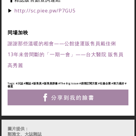
▶
http://sc.piee.pw/P7GU5
同場加映
謝謝那些溫暖的相會——公館捷運販售員戴佳俐
13年未曾間斷的「一期一會」——台大醫院 販售員
高秀麗
Tags:
#大誌
#雜誌
#販售員
#販售員群像
#The Big Issue
#疫情訂閱方案
#社會企業
#努力過好
#
善意
圖片提供：
鄭雅文、大誌雜誌