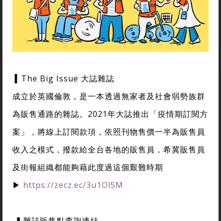
▍The Big Issue 大誌雜誌
成立於英國倫敦，是一本透過無家者及社會弱勢族群
為販售通路的雜誌。2021年大誌推出「疫情期訂閱方
案」，將線上訂閱款項，依照刊物售價一半為販售員
收入之模式，撥款給全台各地的販售員，希冀販售員
及街報組織都能夠藉此度過這個艱難時期
▶
https://zecz.ec/3u1Ol5M
▍雜誌販售點查詢連結