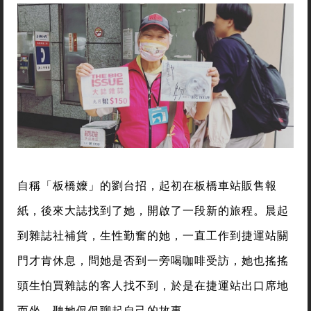
自稱「板橋嬤」的劉台招，起初在板橋車站販售報
紙，後來大誌找到了她，開啟了一段新的旅程。晨起
到雜誌社補貨，生性勤奮的她，一直工作到捷運站關
門才肯休息，問她是否到一旁喝咖啡受訪，她也搖搖
頭生怕買雜誌的客人找不到，於是在捷運站出口席地
而坐，聽她侃侃聊起自己的故事。