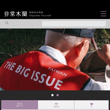
女力故事
觀點專欄
焦點企劃
社會企業
認識我們
2023
OCT 17
5405
0