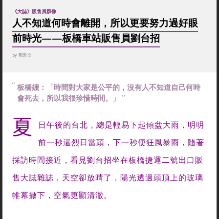
《大誌》販售員群像
人不知道何時會離開，所以更要努力過好眼
前時光——板橋車站販售員劉台招
by
鄭雅文
板橋嬤：「時間對大家是公平的，沒有人不知道自己何時
會死去，所以我很珍惜時間。」
夏
日午後的台北，總是輕易下起傾盆大雨，明明
前一秒還烈日當頭，下一秒便狂風暴雨，隨著
採訪時間接近，看見劉台招坐在板橋捷運二號出口販
售大誌雜誌，天空卻放晴了，陽光透過頭頂上的玻璃
帷幕撒下，空氣更顯清澈。