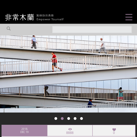
女力故事
觀點專欄
焦點企劃
社會企業
認識我們
2018
DEC 19
8888
0