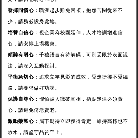
發揮同情心
：職涯起步難免困頓，抱怨苦悶從來不
少，請務必設身處地。
培養自信心
：視企業為校園延伸，人才培訓增進信
心，請安排上場機會。
傾聽有耐心
：千禧語言有待解碼，可別受限於表面說
法，請深入互動探討。
平衡急切心
：追求立竿見影的成效，愛走捷徑不愛繞
路，請要求做好功課。
保護自尊心
：懼怕被人識破真相，指點迷津必須費
心，請避免倚老賣老。
激勵榮耀心
：屬下期待立即獲得肯定，維持高標也不
放水，請堅守品質至上。