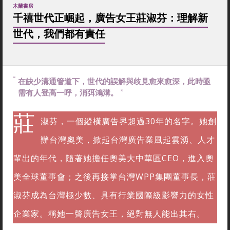
木蘭書房
千禧世代正崛起，廣告女王莊淑芬：理解新
世代，我們都有責任
在缺少溝通管道下，世代的誤解與歧見愈來愈深，此時亟
需有人登高一呼，消弭鴻溝。
莊
淑芬，一個縱橫廣告界超過30年的名字。她創
辦台灣奧美，掀起台灣廣告業風起雲湧、人才
輩出的年代，隨著她擔任奧美大中華區CEO，進入奧
美全球董事會；之後再接掌台灣WPP集團董事長，莊
淑芬成為台灣極少數、具有行業國際級影響力的女性
企業家。稱她一聲廣告女王，絕對無人能出其右。