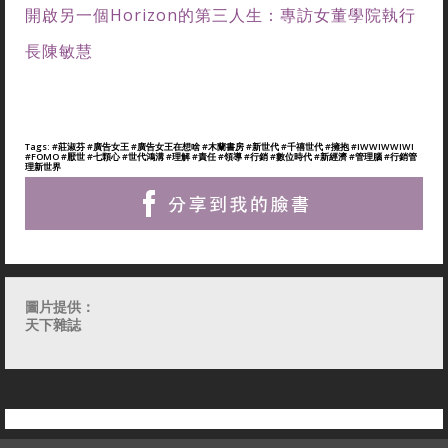
開啟另一個Horizon的第三人生：專訪女董學院執行
長陳敏慧
Tags:
#莊淑芬
#廣告女王
#廣告女王在想啥
#木蘭書房
#新世代
#千禧世代
#擁抱
#IWWIWWIWI
#FOMO
#厭世
#七顆心
#世代鴻溝
#理解
#責任
#領導
#行銷
#數位時代
#新經濟
#管理腦
#行銷管
理新世界
圖片提供：
天下雜誌