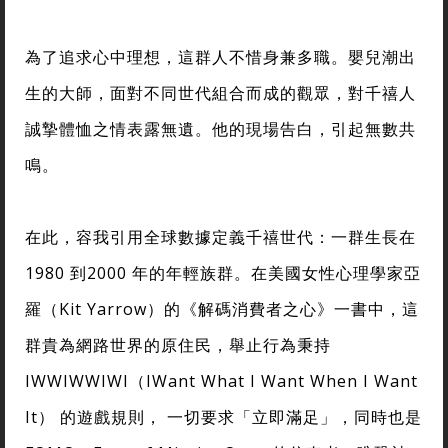
為了追求心中理想，這群人不惜身兼多職。嬰兒潮出
生的大師，面對不同世代組合而成的觀眾，對千禧人
誠摯體恤之情表露無遺。他的現場告白，引起無數共
鳴。
在此，容我引用全球數據定義千禧世代：一群生長在
1980 到2000 年的年輕族群。在美國女性心理學家亞
羅（Kit Yarrow）的《解碼消費者之心》一書中，這
群貴為網路世界的原住民，舉止行為秉持
IWWIWWIWI（IWant What I Want When I Want
It） 的遊戲規則， 一切要求「立即滿足」，同時也是