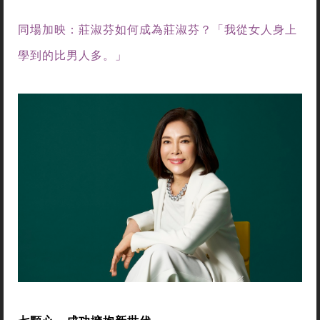
同場加映：莊淑芬如何成為莊淑芬？「我從女人身上
學到的比男人多。」