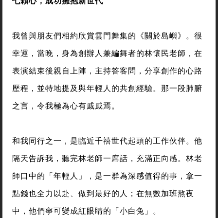
七顆心，成功擁抱新世代
我曾與朋友們相約欣賞雲門舞集的《關於島嶼》。很
幸運，當晚，身為創辦人兼編舞者的林懷民老師，在
表演結束後親自上陣，主持答客問，分享創作的心路
歷程，並特地提及與年輕人的共創經驗。那一段肺腑
之言，令我極為心有戚戚焉。
和我同行之一，是臨近千禧世代起頭的工作伙伴。他
隔天告訴我，聽完林老師一席話，充滿正向感。林老
師口中的「年輕人」，是一群為深感值得的事，拿一
點錢也全力以赴、做到最好的人；在無數加班熬夜
中，他們寧可變成紅眼睛的「小白兔」。