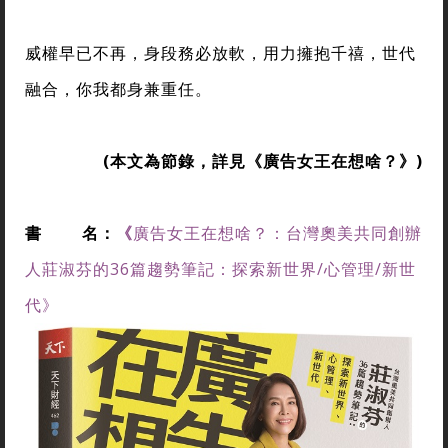
威權早已不再，身段務必放軟，用力擁抱千禧，世代
融合，你我都身兼重任。
(
本文為節錄，詳見
《廣告女王在想啥？
》
)
書
名：
《
廣告女王在想啥？：台灣奧美共同創辦
人莊淑芬的36篇趨勢筆記：探索新世界/心管理/新世
代》