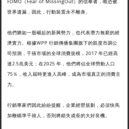
FOMO（Fear of MissingOut）的信奉者，唯恐被
世界遺漏，因此，行動裝置永不離身。
他們猶如一股崛起的新興勢力，也代表潛力無窮的經
濟實力。根據WPP 行銷傳播集團旗下的凱度市調公
司預測，千禧市場的全球消費規模，2017 年已經高
達2.5兆美元；在2025 年，他們將佔全球勞動人口
75％，收入屆時更進入高峰，成為市場真正的消費主
力。
行銷專家們因此紛紛提醒，企業經營規劃，必須快馬
加鞭瞄準千禧人，否則將錯失成長的大好良機。