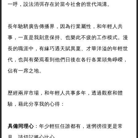
一呼，設法消弭存在於當今社會的世代鴻溝。
長年馳騁廣告傳播界，因為行業屬性，和年輕人共
事，一直是我刻意保持、也樂此不疲的工作模式。漫
長的職涯中，有緣巧遇天賦異稟、才華洋溢的年輕世
代，也與有榮焉看到他們日後在各行各業頭角崢嶸，
佔有一席之地。
歷經兩岸市場，和年輕人共事多年，透過觀察和體
驗，藉此分享我的心得：
具備同理心
：年少輕狂任誰都有，迷惘徬徨更是常
見，請切記將心比心。