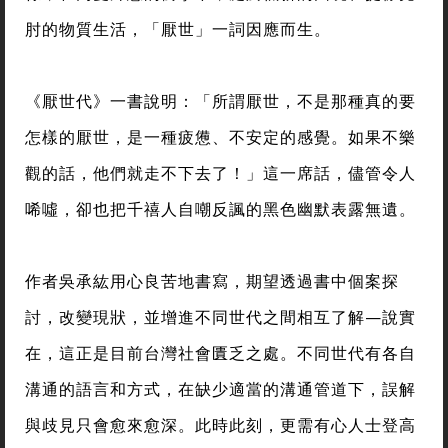
肘的物質生活，「厭世」一詞因應而生。
《厭世代》一書說明：「所謂厭世，不是那種真的要
怎樣的厭世，是一種疲憊、不安定的感覺。如果不樂
觀的話，他們就走不下去了！」這一席話，儘管令人
唏噓，卻也把千禧人自嘲反諷的黑色幽默表露無遺。
作者吳承紘用心良苦地書寫，期望透過書中個案探
討，改變現狀，並增進不同世代之間相互了解—說實
在，這正是目前台灣社會匱乏之處。不同世代有各自
溝通的語言和方式，在缺少適當的溝通管道下，誤解
與歧見只會愈來愈深。此時此刻，更需有心人士登高