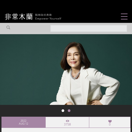
女力故事
觀點專欄
焦點企劃
社會企業
認識我們
2022
AUG 12
3758
0