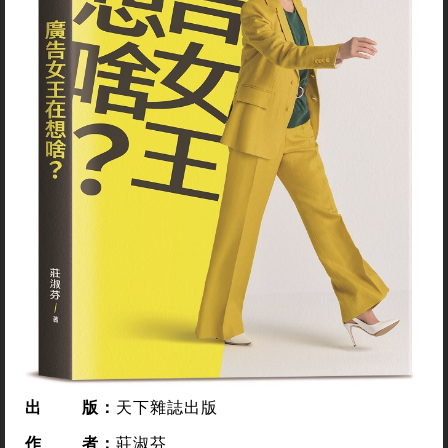
出
版：
天下雜誌出版
作
者
：
莊淑芬