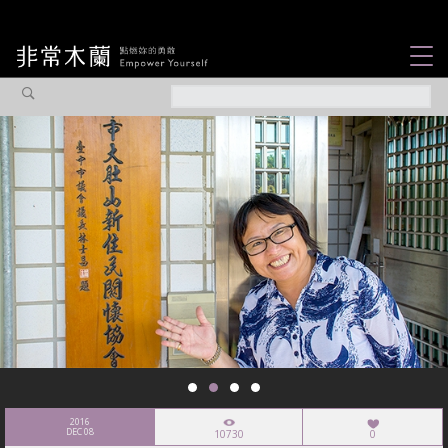
女力故事
觀點專欄
焦點企劃
社會企業
認識我們
2016
DEC 08
10730
0