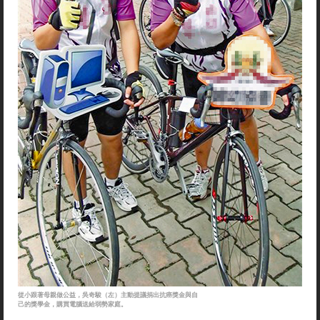
從小跟著母親做公益，吳奇駿（左）主動提議捐出抗癌獎金與自
己的獎學金，購買電腦送給弱勢家庭。