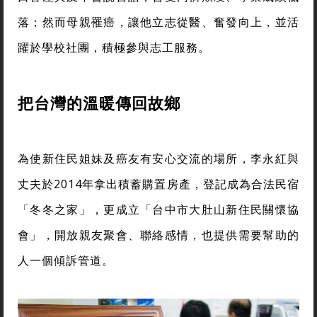
落；然而母親罹癌，讓他立志從醫、奮發向上，並活
躍於學校社團，積極參與志工服務。
把台灣的溫暖傳回故鄉
為使新住民姐妹及癌友有安心交流的場所，李永紅與
丈夫於2014年拿出積蓄購置房產，登記成為合法民宿
「冬冬之家」，更成立「台中市大肚山新住民關懷協
會」，開放親友聚會、聯絡感情，也提供需要幫助的
人一個傾訴管道。