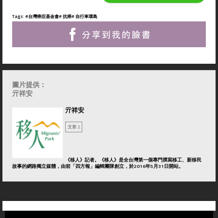
Tags:
#台灣癌症基金會
# 抗癌
# 自行車環島
圖片提供：
亓祥安
亓祥安
文章 2
《移人》記者。《移人》是全台灣第一個專門撰寫移工、新移民
故事的網路獨立媒體，由前「四方報」編輯團隊創立，於2016年5月31日開站。