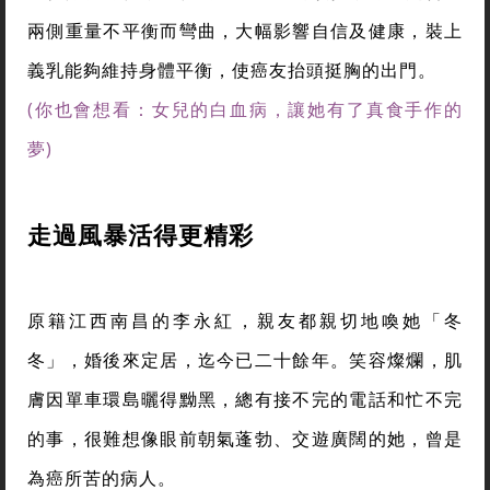
兩側重量不平衡而彎曲，大幅影響自信及健康，裝上
義乳能夠維持身體平衡，使癌友抬頭挺胸的出門。
(你也會想看：女兒的白血病，讓她有了真食手作的
夢)
走過風暴活得更精彩
原籍江西南昌的李永紅，親友都親切地喚她「冬
冬」，婚後來定居，迄今已二十餘年。笑容燦爛，肌
膚因單車環島曬得黝黑，總有接不完的電話和忙不完
的事，很難想像眼前朝氣蓬勃、交遊廣闊的她，曾是
為癌所苦的病人。