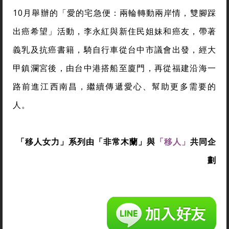
10月舉辦的「愛的宅急便：兩輪轉動兩岸情，雙腳踩
出癌希望」活動，李永紅與新住民姐妹和癌友，帶著
義乳及抗癌書籍，騎自行車從台中市議會出發，經大
甲鎮瀾宮後，由台中港搭船至廈門，再從福建沿海一
路前進江西南昌，繼續傳遞愛心、幫助更多需要的
人。
「移人女力」系列由「非常木蘭」與
「移人」
共同企
劃