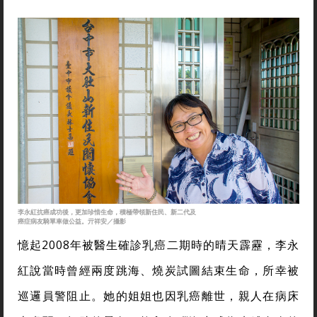
李永紅抗癌成功後，更加珍惜生命，積極帶領新住民、新二代及
癌症病友騎單車做公益。亓祥安／攝影
憶起2008年被醫生確診乳癌二期時的晴天霹靂，李永
紅說當時曾經兩度跳海、燒炭試圖結束生命，所幸被
巡邏員警阻止。她的姐姐也因乳癌離世，親人在病床