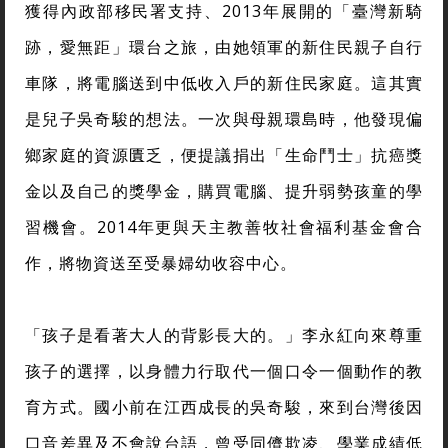
獲得內政部移民署支持、2013年展開的「臺灣新騎
跡，愛無距」環台之旅，由她領軍的新住民親子自行
車隊，將電腦送到中低收入戶的新住民家庭。這其實
是兒子吳奇駿的想法。一次與母親環島時，他發現偏
鄉家庭的資源匱乏，便提議捐出「生命鬥士」抗癌獎
金以及自己的獎學金，購買電腦、提升弱勢孩童的學
習機會。2014年更與天主教善牧社會福利基金會合
作，將物資送至受暴婦幼收容中心。
「孩子是看著大人的背影長大的。」李永紅向來尊重
孩子的選擇，以身體力行取代一個口令一個動作的教
育方式。國小前在江西成長的吳奇駿，來到台灣後因
口音差異及不會說台語，曾受同儕欺凌、學業成績低