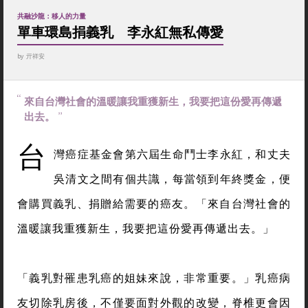
共融沙龍：移人的力量
單車環島捐義乳 李永紅無私傳愛
by
亓祥安
來自台灣社會的溫暖讓我重獲新生，我要把這份愛再傳遞
出去。
台
灣癌症基金會第六屆生命鬥士李永紅，和丈夫
吳清文之間有個共識，每當領到年終獎金，便
會購買義乳、捐贈給需要的癌友。「來自台灣社會的
溫暖讓我重獲新生，我要把這份愛再傳遞出去。」
「義乳對罹患乳癌的姐妹來說，非常重要。」乳癌病
友切除乳房後，不僅要面對外觀的改變，脊椎更會因