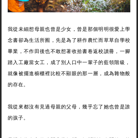
我從未細想母親也曾是少女，曾是那個明明很愛上學
念書卻為生活所囿，先是為了耕作農忙而草草自學校
畢業，不作田後也不敢想著收拾書卷返校讀冊，一腳
踏入工廠當女工，成了別人口中一輩子的藍領階級，
就像被擺進櫥櫃裡比較不顯眼的那一層，成為雜物般
的存在。
我從來都沒有見過母親的父母，幾乎忘了她也曾是誰
的孩子。