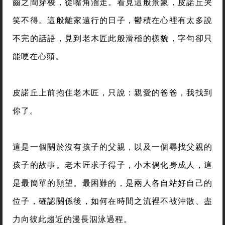
齒之間穿梭，從嘴角溜走。看見這般景象，皮諾丘哭
笑不得。這般離家遠行的日子，鬱積在心裡有太多說
不完的話語，見到老木匠此般滑稽的樣貌，字句卻只
能哽在心頭。
皮諾丘上前抱住老木匠，只說：親愛的爸爸，我找到
你了。
這是一個關於沒有孩子的父親，以及一個尋找父親的
孩子的故事。老木匠求子得子，小木偶化身成人，這
是最簡單的願望。最困難的，是兩人各自站好自己的
位子，確認關係後，如何在時間之流裡不被沖散、盡
力向彼此趨近的漫長泅泳過程。