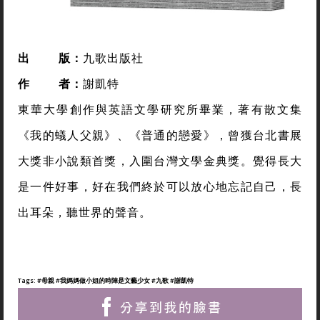
出
版：
九歌出版社
作
者
：
謝凱特
東華大學創作與英語文學研究所畢業，著有散文集
《我的蟻人父親》、《普通的戀愛》，曾獲台北書展
大獎非小說類首獎，入圍台灣文學金典獎。覺得長大
是一件好事，好在我們終於可以放心地忘記自己，長
出耳朵，聽世界的聲音。
Tags:
#母親
#我媽媽做小姐的時陣是文藝少女
#九歌
#謝凱特