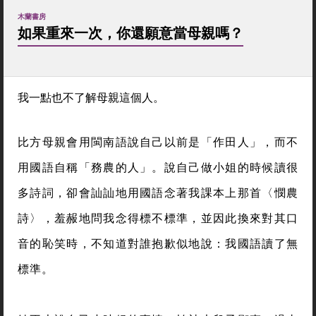
木蘭書房
如果重來一次，你還願意當母親嗎？
我一點也不了解母親這個人。
比方母親會用閩南語說自己以前是「作田人」，而不
用國語自稱「務農的人」。說自己做小姐的時候讀很
多詩詞，卻會訕訕地用國語念著我課本上那首〈憫農
詩〉，羞赧地問我念得標不標準，並因此換來對其口
音的恥笑時，不知道對誰抱歉似地說：我國語讀了無
標準。