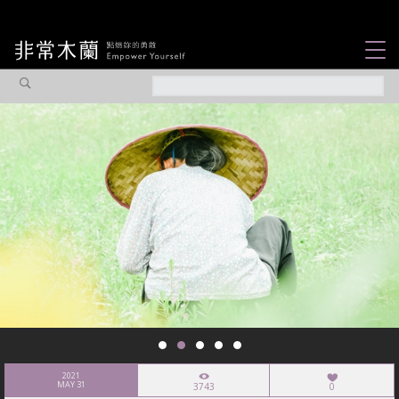
女力故事
觀點專欄
焦點企劃
社會企業
認識我們
2021
MAY 31
3743
0