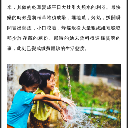
米，其餘的乾草變成平日大灶引火燒水的利器。最快
樂的時候是將稻草堆積成塔，埋地瓜，烤熟，扒開瞬
間冒出熱煙，小口咬嚙，蜂蝶般從大量粗纖維裡啜取
那少許存藏的糖份。那時的她未曾料得這樣貧窮的
事，此刻已變成繳費體驗的生活態度。