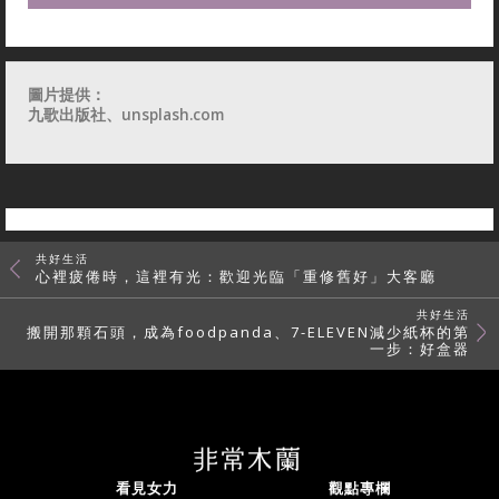
圖片提供：
九歌出版社、unsplash.com
共好生活
心裡疲倦時，這裡有光：歡迎光臨「重修舊好」大客廳
共好生活
搬開那顆石頭，成為foodpanda、7-ELEVEN減少紙杯的第
一步：好盒器
看見女力
觀點專欄