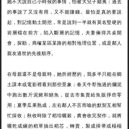
她不大說自己小時候的事情，怕被大兒子鄙夷：過去
的事說了又沒有用，又不能賺錢。最怕是真的要說
起，對記憶動土開挖，常是說到一半就有莫名堅硬的
岩層檔在前方，陷入斷層的記憶，夫妻倆得共桌開
會，探勘，商榷某區某路的相對地理位置，或是鄰人
親友過世的先後順序。
在母親還不是母親時，她所經歷的，我多半只能在鄉
土課本或電影裡看到那些景象：春天牛犁拖過的爛泥
中跑出數斤泥鰍和鱔魚，捉去市集賣給魚販掙些零
用；夏季瓜果熟成，左右鄰人不言而喻的默契互相幫
忙採收；秋收時除了稻埕曬穀，農會收完契作，就將
曬乾成綑的稻草抽出稻芯，轉賣，製成掃帚或榻榻