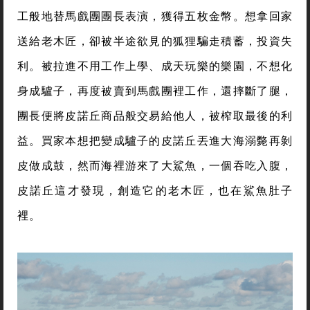
工般地替馬戲團團長表演，獲得五枚金幣。想拿回家
送給老木匠，卻被半途欲見的狐狸騙走積蓄，投資失
利。被拉進不用工作上學、成天玩樂的樂園，不想化
身成驢子，再度被賣到馬戲團裡工作，還摔斷了腿，
團長便將皮諾丘商品般交易給他人，被榨取最後的利
益。買家本想把變成驢子的皮諾丘丟進大海溺斃再剝
皮做成鼓，然而海裡游來了大鯊魚，一個吞吃入腹，
皮諾丘這才發現，創造它的老木匠，也在鯊魚肚子
裡。