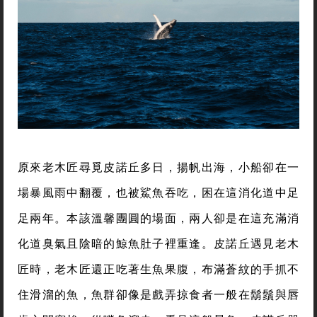
原來老木匠尋覓皮諾丘多日，揚帆出海，小船卻在一
場暴風雨中翻覆，也被鯊魚吞吃，困在這消化道中足
足兩年。本該溫馨團圓的場面，兩人卻是在這充滿消
化道臭氣且陰暗的鯨魚肚子裡重逢。皮諾丘遇見老木
匠時，老木匠還正吃著生魚果腹，布滿蒼紋的手抓不
住滑溜的魚，魚群卻像是戲弄掠食者一般在鬍鬚與唇