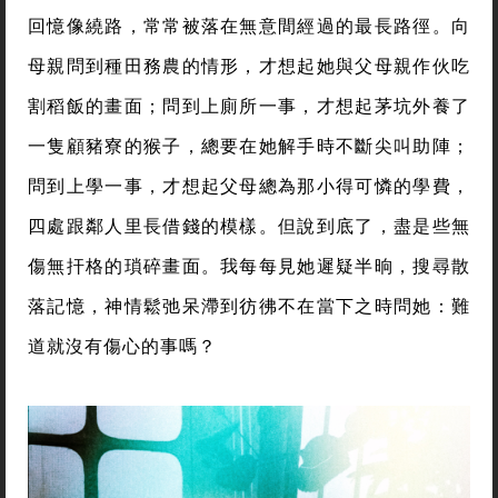
回憶像繞路，常常被落在無意間經過的最長路徑。向
母親問到種田務農的情形，才想起她與父母親作伙吃
割稻飯的畫面；問到上廁所一事，才想起茅坑外養了
一隻顧豬寮的猴子，總要在她解手時不斷尖叫助陣；
問到上學一事，才想起父母總為那小得可憐的學費，
四處跟鄰人里長借錢的模樣。但說到底了，盡是些無
傷無扞格的瑣碎畫面。我每每見她遲疑半晌，搜尋散
落記憶，神情鬆弛呆滯到彷彿不在當下之時問她：難
道就沒有傷心的事嗎？