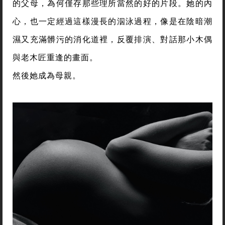
的父母，為何僅存那些理所當然的好的片段。她的內
心，也一定經過這樣漫長的泅泳過程，像是在陰暗潮
濕又充滿髒污的消化道裡，反覆排演、對話那小木偶
與老木匠重逢的畫面。
然後她成為母親。