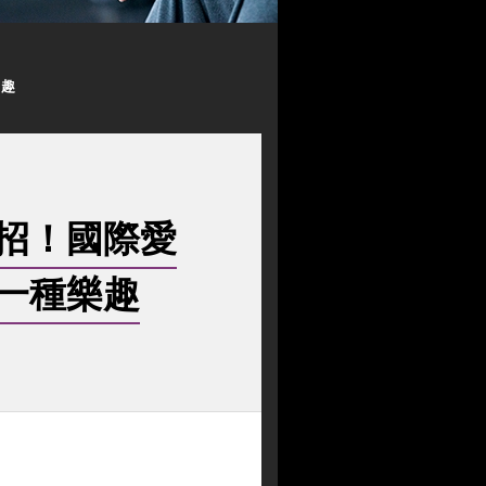
樂趣
招！國際愛
一種樂趣