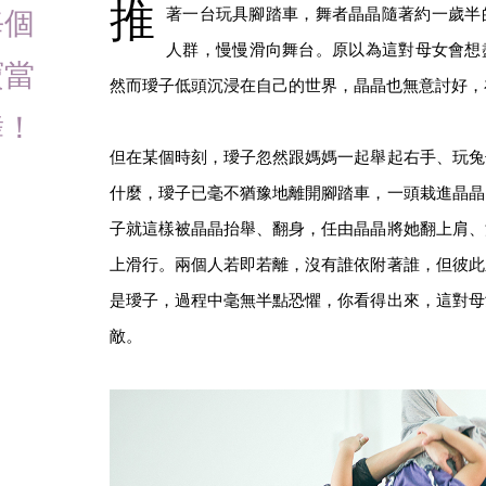
推
每個
著一台玩具腳踏車，舞者晶晶隨著約一歲半
人群，慢慢滑向舞台。原以為這對母女會想
寶當
然而璦子低頭沉浸在自己的世界，晶晶也無意討好，
舞！
但在某個時刻，璦子忽然跟媽媽一起舉起右手、玩兔
什麼，璦子已毫不猶豫地離開腳踏車，一頭栽進晶晶
子就這樣被晶晶抬舉、翻身，任由晶晶將她翻上肩、
上滑行。兩個人若即若離，沒有誰依附著誰，但彼此
是璦子，過程中毫無半點恐懼，你看得出來，這對母
敵。