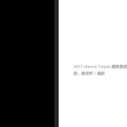
2017 idance Taipei 國際
節。陳若軒 / 攝影