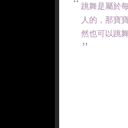
跳舞是屬於
人的，那寶
然也可以跳