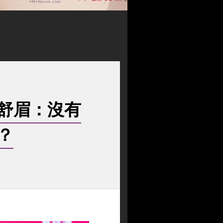
舒眉：沒有
？