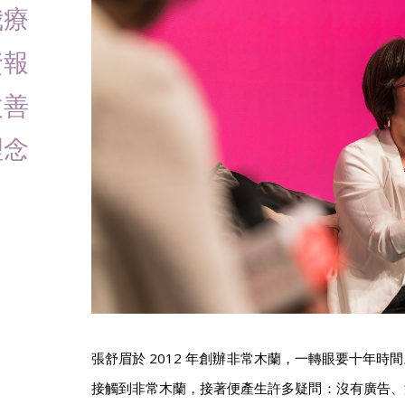
我療
資報
改善
理念
張舒眉於 2012 年創辦非常木蘭，一轉眼要十年時
接觸到非常木蘭，接著便產生許多疑問：沒有廣告、