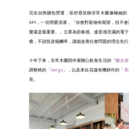
完全自掏腰包營運，張舒眉笑稱非常木蘭像極她的
KPI，一切用愛澆灌，「你會對寵物有期望，但不
樂還是最重要。」主業為節奏感、速度感充滿的電子
癒，不談投資報酬率，讓能改善社會問題的理念先行
十年下來，非常木蘭陪伴著關心飲食生活的「
酸女孩
調整椅的「
Aergo
」，以及來自花蓮有機耕作的「
美
長。