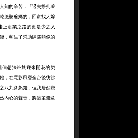
人知的辛苦，「過去掙扎著
乾脆聽爸媽的，回家找人嫁
走上創業之路的更是少之又
後，萌生了幫助際遇類似的
，這個想法終於迎來開花的契
她，在電影風靡全台後彷彿
之八九會虧錢，但我居然賺
己內心的聲音，將這筆錢拿