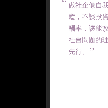
做社企像自
癒，不談投
酬率，讓能
社會問題的
先行。