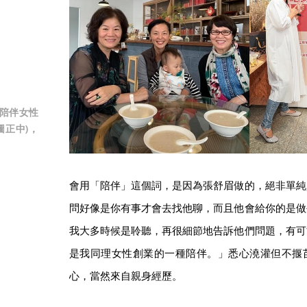
陪伴女性
圖正中)，
。
會用「陪伴」這個詞，是因為張舒眉做的，絕非單純
問好像是你有事才會去找他聊，而且他會給你的是做
我大多時候是聆聽，再很細節地告訴他們問題，有可
是我同理女性創業的一種陪伴。」悉心澆灌但不揠
心，當然來自親身經歷。