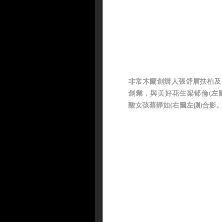
非常木蘭創辦人張舒眉扶植及
創業，與美好花生梁郁倫(左
酸女孩蔡靜如(右圖左側)合影