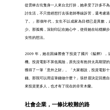
從雲林古坑隻身一人來台北打拚，她承受了許多不為
討生活，不只曾經想打去張老師專線訴苦，還考慮過
了。」那個年代，女生不以成家為目標已是異數，
少。那孤獨，深刻印記在她心中，使得她在站穩腳步
女性的想法。
2009 年，她在因緣際會下投資了國片《艋舺》
機。投資電影不算低風險，原先沒有抱持太高期望的
獲得了一筆「意外之財」。「大家都說，投資電影十
錢。那我可以用這筆錢做什麼？」張舒眉決定回應自
來投資更多人，也才有了現在的非常木蘭。
社會企業，一條比較難的路