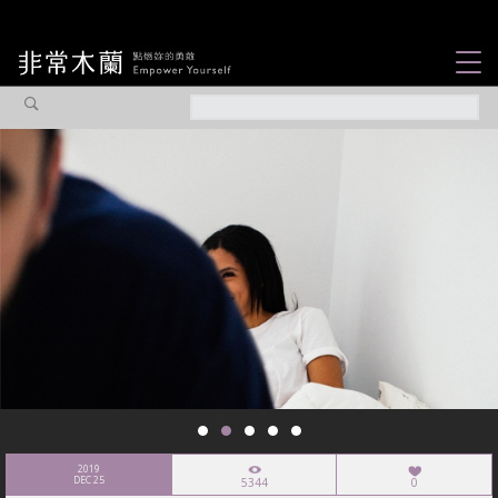
女力故事
觀點專欄
焦點企劃
社會企業
認識我們
2019
DEC 25
5344
0