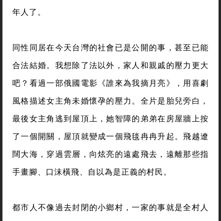
年人了。
同性同居在今天台灣的社會已是公開的事，甚至已能
合法結婚。我想除了法以外，家人和親戚的壓力更大
吧？看過一部俄國電影《誰來為我摘月亮》，用喜劇
風格描述女主角未婚懷孕的壓力。全片是胎兒旁白，
最後女主角逃到屋頂上，她智障的弟弟在房屋牆上按
了一個開關，屋頂就變成一個飛毯冉冉升起。飛越遼
闊大海，穿過雲層，向炫亮的遠處飛去，遠離那些指
手畫腳、口沫橫飛、自以為是正義的村民。
都市人不像過去封閉的小鄉村，一家的事就是全村人