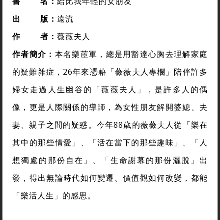
書
名：
給比我年輕的女朋友
出
版：
遠流
作
者
：
薇薇夫人
作者簡介：
本名樂茞軍，總是用豁達心胸去理解家庭
的疑難雜症，26年來憑藉「薇薇夫人專欄」陪伴許多
婦女走過人生幽谷的「薇薇夫人」，是許多人的偶
像，更是人際關係的導師，為女性朋友解開婆媳、夫
妻、親子之間的疑惑。今年88歲的薇薇夫人從「樂在
其中的那些情愛」、「活在當下的那些趣味」、「人
想獨處的那份自在」、「生命謝幕的那份灑脫」出
發，得出無論時代如何變遷、價值觀如何改變，都能
「樂活人生」的感思。