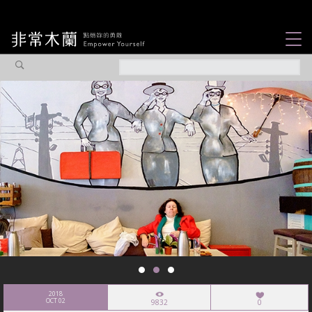
女力故事
觀點專欄
焦點企劃
社會企業
認識我們
2018
OCT 02
9832
0