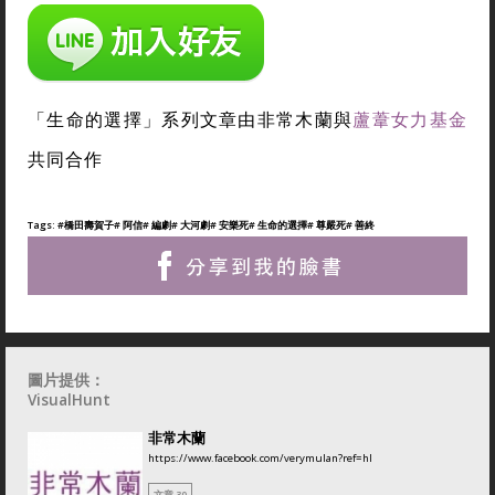
「生命的選擇」系列文章由非常木蘭與
蘆葦女力基金
共同合作
Tags:
#橋田壽賀子
# 阿信
# 編劇
# 大河劇
# 安樂死
# 生命的選擇
# 尊嚴死
# 善終
圖片提供：
VisualHunt
非常木蘭
https://www.facebook.com/verymulan?ref=hl
文章 30