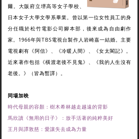
爾。大阪府立堺高等女子學校、
日本女子大學文學系畢業。曾以第一位女性員工的身
分任職於松竹電影公司腳本部，後來成為自由劇作
家。1966年與TBS電視台製作人岩崎嘉一結婚。主要
電視劇有《阿信》、《冷暖人間》、《女太閣記》。
近來著作包括《橫渡老後不見鬼》、《我的人生沒有
老後。》（皆為暫譯）。
同場加映
時代母親的容顏：樹木希林越走越遠的背影
馬欣讀《無用的日子》：放手活著的純粹美好
王月與譚敦慈：愛讓失去成為力量