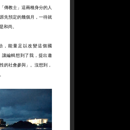
「傳教士」這兩種身分的人
原先預定的幾個月，一待就
是和尚。
動，能量足以改變這個國
，讓編輯想到了我，提出邀
性的社會參與」。沒想到，
。