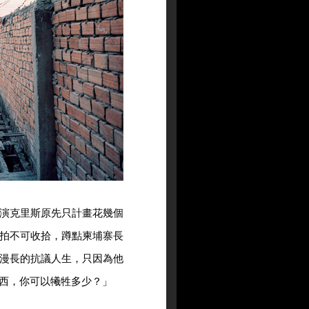
演克里斯原先只計畫花幾個
拍不可收拾，蹲點柬埔寨長
漫長的抗議人生，只因為他
西，你可以犧牲多少？」