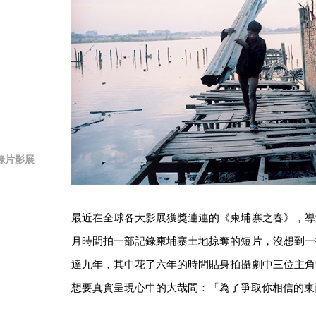
錄片影展
最近在全球各大影展獲獎連連的《柬埔寨之春》，導
月時間拍一部記錄柬埔寨土地掠奪的短片，沒想到一
達九年，其中花了六年的時間貼身拍攝劇中三位主角
想要真實呈現心中的大哉問：「為了爭取你相信的東