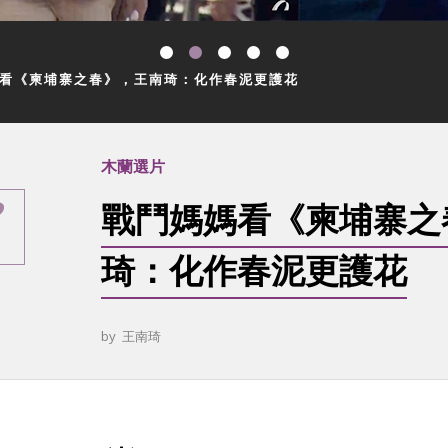
看《柬埔寨之春》，王南琦：化作春泥更護花
木蘭選片
戰鬥媽媽看《柬埔寨之
琦：化作春泥更護花
by
王南琦