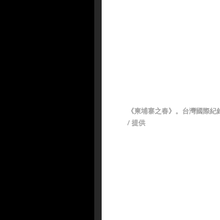
《柬埔寨之春》。台灣國際紀
/ 提供