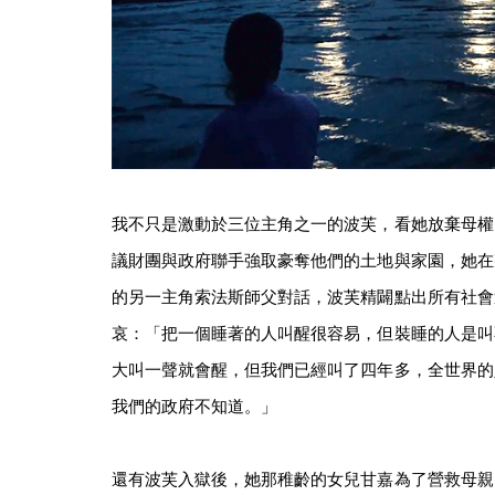
我不只是激動於三位主角之一的波芙，看她放棄母權
議財團與政府聯手強取豪奪他們的土地與家園，她在
的另一主角索法斯師父對話，波芙精闢點出所有社會
哀：「把一個睡著的人叫醒很容易，但裝睡的人是叫
大叫一聲就會醒，但我們已經叫了四年多，全世界的
我們的政府不知道。」
還有波芙入獄後，她那稚齡的女兒甘嘉為了營救母親