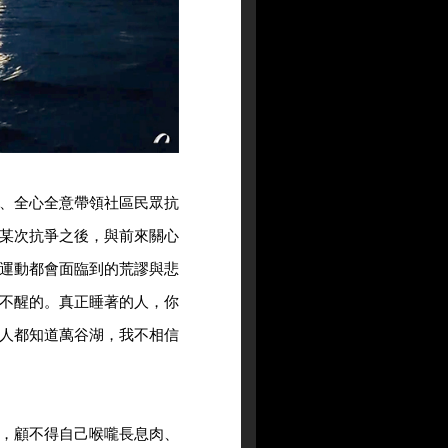
、全心全意帶領社區民眾抗
某次抗爭之後，與前來關心
運動都會面臨到的荒謬與悲
不醒的。真正睡著的人，你
人都知道萬谷湖，我不相信
，顧不得自己喉嚨長息肉、