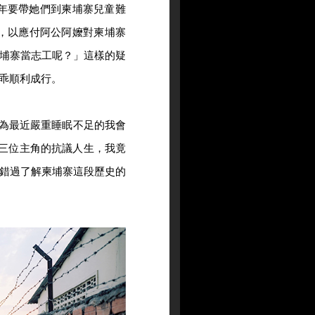
年要帶她們到柬埔寨兒童難
，以應付阿公阿嬤對柬埔寨
埔寨當志工呢？」這樣的疑
乖順利成行。
以為最近嚴重睡眠不足的我會
深入三位主角的抗議人生，我竟
錯過了解柬埔寨這段歷史的