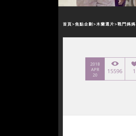
首頁
焦點企劃
木蘭選片
戰鬥媽媽
2018
APR
15596
1
20