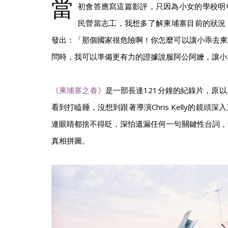
當
初會答應寫這篇影評，只因為小女的學校明
民營當志工，我想多了解柬埔寨目前的狀況
發出：「那個國家很危險啊！你怎麼可以讓小乖去柬
問時，我可以準備更有力的證據說服阿公阿嬤，讓小
《柬埔寨之春》
是一部長達121分鐘的紀錄片，原
看到打瞌睡，沒想到跟著導演Chris Kelly的鏡頭
連眼睛都捨不得眨，深怕遺漏任何一句關鍵性台詞，
真相拼圖。