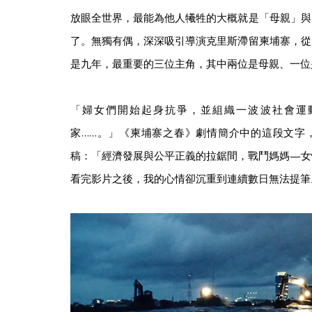
放眼全世界，最能為他人犧牲的大概就是「母親」與
了。無獨有偶，深深吸引導演克里斯滯留柬埔寨，從
是九年，最重要的三位主角，其中兩位是母親、一位
「婦女們開始起身抗爭，並組織一波波社會運
家……。」《柬埔寨之春》劇情簡介中的這段文字
稿：「經濟發展與公平正義的拉鋸間，戰鬥媽媽—女
看完影片之後，我的心情卻沉重到連續數日無法提筆