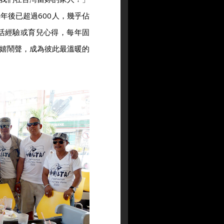
年後已超過600人，幾乎佔
生活經驗或育兒心得，每年固
嬉鬧聲，成為彼此最溫暖的