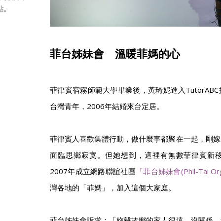
點。
菲台姊妹會 溫暖菲媽的心
菲律賓宿霧師範大學畢業後，黃琦妮進入TutorAB
台灣青年，2006年結婚來台定居。
菲律賓人喜歡集體行動，做什麼事都聚在一起，剛嫁
面臨思鄉寂寞。但她想到，這裡有無數菲律賓新
2007年成立網路聯誼社團
「菲台姊妹會(Phil-Tai Org
灣各地的「菲媽」，加入這個大家庭。
菲台姊妹會訴求：「妳離故鄉的家人很遠，沒關係，