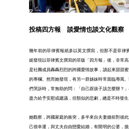
投稿四方報 談愛情也談文化觀察
幾年前的菲律賓報紙多以英文撰寫，但那不是菲律賓
妮發現以菲律賓文撰寫的菲版「四方報」後，非常高
是社團成員轟轟烈烈的跨國愛情故事，讀起來甜甜蜜
的專欄。然而她發現，有另一群姊妹時常面臨辱罵、
們哭訴時，常無助的問：「自己跟孩子該怎麼辦？」
盡力給予安慰或建議，但類似的悲劇，總是不時發生
她觀察，跨國家庭的衝突，多半來自夫妻婚前對彼此
己很幸運，與丈夫自由戀愛結婚，有開明的公婆，接