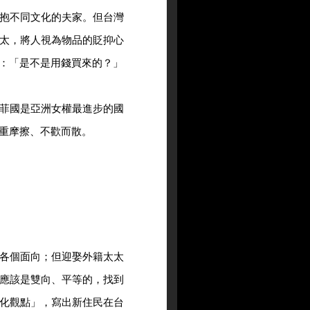
抱不同文化的夫家。但台灣
太，將人視為物品的貶抑心
：「是不是用錢買來的？」
菲國是亞洲女權最進步的國
重摩擦、不歡而散。
各個面向；但迎娶外籍太太
應該是雙向、平等的，找到
化觀點」，寫出新住民在台