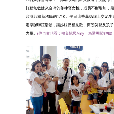
打動無數嫁來台灣的菲律賓女性，成員不斷增加，幾
台灣菲籍新移民的1/10。平日這些菲媽線上交流
定舉辦聯誼活動，讓姊妹們相見歡，爽朗笑聲及孩子
力量。
(你也會想看：韓良憶與Amy 為愛勇闖她鄉)