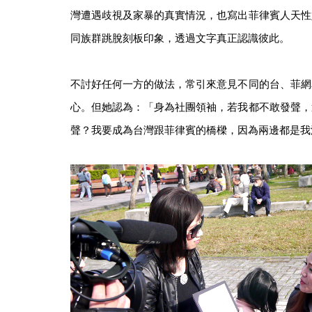
灣遭遇歧視及家暴的真實情況，也寫出菲律賓人天性
同族群跳脫刻板印象，透過文字真正認識彼此。
不討好任何一方的做法，常引來意見不同的台、菲網
心。但她認為：「身為社團領袖，若我都不敢發聲，
聲？我要成為台灣跟菲律賓的橋樑，因為兩邊都是我