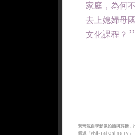
家庭，為何
去上媳婦母
文化課程？
黃琦妮自學影像拍攝與剪接，
頻道「Phil-Tai Online T