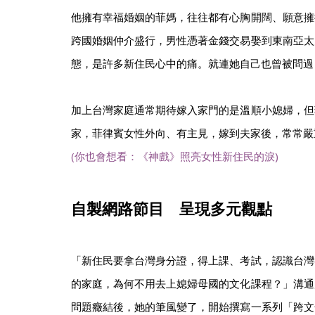
他擁有幸福婚姻的菲媽，往往都有心胸開闊、願意擁
跨國婚姻仲介盛行，男性憑著金錢交易娶到東南亞太
態，是許多新住民心中的痛。就連她自己也曾被問過
加上台灣家庭通常期待嫁入家門的是溫順小媳婦，但
家，菲律賓女性外向、有主見，嫁到夫家後，常常嚴
(你也會想看：《神戲》照亮女性新住民的淚)
自製網路節目 呈現多元觀點
「新住民要拿台灣身分證，得上課、考試，認識台灣
的家庭，為何不用去上媳婦母國的文化課程？」溝通
問題癥結後，她的筆風變了，開始撰寫一系列「跨文