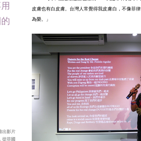
不用
皮膚也有白皮膚。台灣人常覺得我皮膚白，不像菲律
國的
為榮。」
推出影片
V」，從菲國