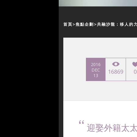
首頁
焦點企劃
共融沙龍：移人的
2016
DEC
16869
0
13
迎娶外籍太