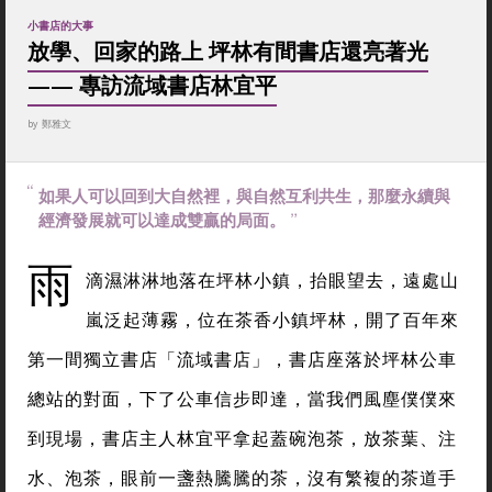
小書店的大事
放學、回家的路上 坪林有間書店還亮著光
—— 專訪流域書店林宜平
by
鄭雅文
如果人可以回到大自然裡，與自然互利共生，那麼永續與
經濟發展就可以達成雙贏的局面。
雨
滴濕淋淋地落在坪林小鎮，抬眼望去，遠處山
嵐泛起薄霧，位在茶香小鎮坪林，開了百年來
第一間獨立書店「流域書店」，書店座落於坪林公車
總站的對面，下了公車信步即達，當我們風塵僕僕來
到現場，書店主人林宜平拿起蓋碗泡茶，放茶葉、注
水、泡茶，眼前一盞熱騰騰的茶，沒有繁複的茶道手