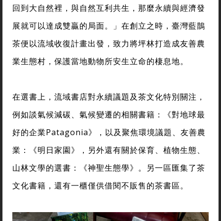
回到大自然裡，與自然互利共生，那麼永續與經濟發
展就可以達成雙贏的局面。」在創立之時，臺灣藍鵲
茶便以流域收復計畫出發，致力將坪林打造成友善農
業生態村，保護當地動物所安生立命的棲息地。
在選書上，流域書店對永續議題及茶文化特別關注，
例如談氣候減碳、氣候變遷的相關書籍：《對地球最
好的企業Patagonia》，以及聚焦環境議題、友善農
業：《明日家園》，另外還有關於保育、植物生態、
山林文學的選書：《神聖生態學》。另一區匯集了茶
文化書籍，還有一櫃僅供借閱不販售的茶書區。