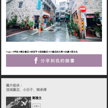
Tags:
#坪林
#獨立書店
#林宜平
#流域書店
#小書店的大事
#永續
#茶文化
圖片提供：
流域書店、小日子、韓承燁
鄭雅文
文章 6