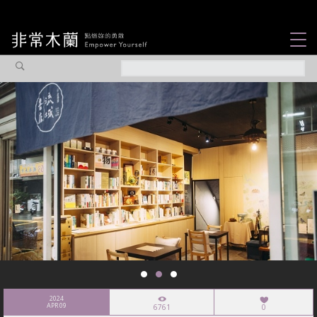
女力故事
觀點專欄
焦點企劃
社會企業
認識我們
2024
APR 09
6761
0