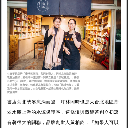
林宜平是品牌「臺灣藍鵲茶」共同創辦人，同時為高階芳療師，
嗅覺治療師，並在坪林開設第一間獨立書店「流域書店」，書店
店員Yaya（圖右）為坪林媳婦，對此地有著深厚情感。臺灣藍鵲
茶以生態、無農藥、無化肥為農業核心，推動「流域收復」，透
過同一集水區的整合，由在地農家一起將生態轉化為品牌，推動
友善農業。
書店旁北勢溪流淌而過，坪林同時也是大台北地區翡
翠水庫上游的水源保護區，這條溪與藍鵲茶創立初衷
有著很大的關聯，品牌創辦人黃柏鈞：「如果人可以