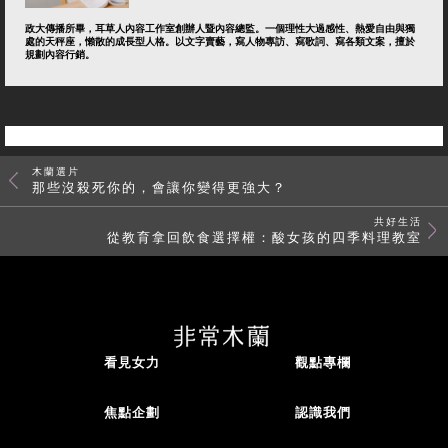
政大傳播所畢，耳草人內容工作室創辦人暨內容總監。一個理性大過感性、熱愛自由與獨
處的天秤座，懶散的成長型人格。以文字賣藝，寫人物專訪、寫歌詞、寫各類文案，擅於
規劃內容行銷。
木蘭選片
那些沒殺死你的，會讓你變得更強大？
共好生活
從教育拿回飲食選擇權：酸女孩的四季料理教室
看見女力
觀點專欄
焦點企劃
認識我們