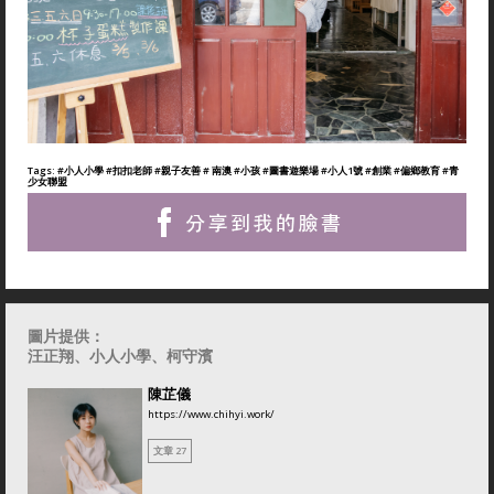
Tags:
#小人小學
#扣扣老師
#親子友善
# 南澳
#小孩
#圖書遊樂場
#小人1號
#創業
#偏鄉教育
#青
少女聯盟
圖片提供：
汪正翔
、小人小學、柯守濱
陳芷儀
https://www.chihyi.work/
文章 27