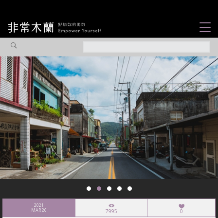
女力故事
觀點專欄
焦點企劃
社會企業
認識我們
2021
MAR 26
7995
0