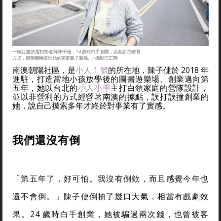
一頭紅髮的是扣扣老師陳子倢，24 歲時白手創業，以創新的教育
方式，期望翻轉這世代的家庭親子關係。/ 攝影汪正翔
南澳朝陽社區，是
小人 1 號
的所在地，陳子倢於 2018 年
進駐，打造當地小孩放學後的圖書遊樂場。創業邁向第
五年，她以台北的
小人小學
主打白領家庭的營隊設計，
並以非營利的方式經營著南澳的據點，誤打誤撞創業的
她，說自己摸索多年才終於對事業有了實感。
我們還沒有倒
「第五年了，好可怕。我沒有倒欸，而且感覺今年也
還不會倒。」陳子倢倒抽了幾口大氣，相當有戲劇效
果。24 歲時白手創業，她被騙過兩次錢，也曾被客