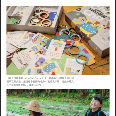
《親子情緒桌遊 - ChoChoGame》是一款專為2-6歲孩子設計的
親子互動桌遊，把情緒各種面向化身64種情境卡牌，遊戲中讓大
人小孩邊玩邊學習。/ 攝影汪正翔