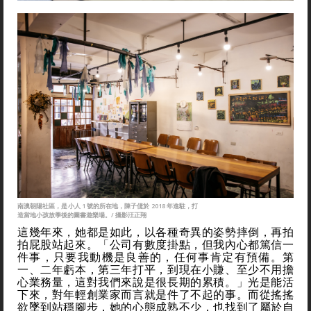
南澳朝陽社區，是小人 1 號的所在地，陳子倢於 2018 年進駐，打
造當地小孩放學後的圖書遊樂場。/ 攝影汪正翔
這幾年來，她都是如此，以各種奇異的姿勢摔倒，再拍
拍屁股站起來。「公司有數度掛點，但我內心都篤信一
件事，只要我動機是良善的，任何事肯定有預備。第
一、二年虧本，第三年打平，到現在小賺、至少不用擔
心業務量，這對我們來說是很長期的累積。」光是能活
下來，對年輕創業家而言就是件了不起的事。而從搖搖
欲墜到站穩腳步，她的心態成熟不少，也找到了屬於自