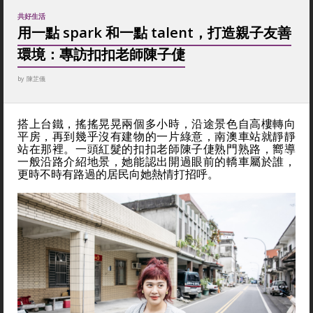
共好生活
用一點 spark 和一點 talent，打造親子友善
環境：專訪扣扣老師陳子倢
by
陳芷儀
搭上台鐵，搖搖晃晃兩個多小時，沿途景色自高樓轉向
平房，再到幾乎沒有建物的一片綠意，南澳車站就靜靜
站在那裡。一頭紅髮的扣扣老師陳子倢熟門熟路，嚮導
一般沿路介紹地景，她能認出開過眼前的轎車屬於誰，
更時不時有路過的居民向她熱情打招呼。