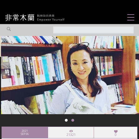
女力故事
觀點專欄
焦點企劃
社會企業
認識我們
2021
SEP 06
21321
0