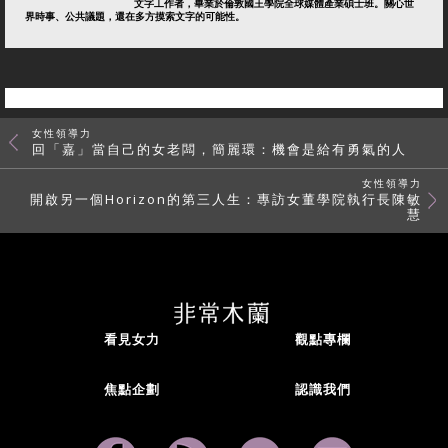
文字工作者，畢業於倫敦國王學院全球媒體產業碩士班。關心世
界時事、公共議題，還在多方摸索文字的可能性。
女性領導力
回「嘉」當自己的女老闆，簡麗環：機會是給有勇氣的人
女性領導力
開啟另一個Horizon的第三人生：專訪女董學院執行長陳敏
慧
看見女力
觀點專欄
焦點企劃
認識我們