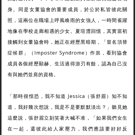
身。同是女董協會的重要成員，於公於私皆彼此關
照，這兩位在職場上呼風喚雨的女強人，一時間雀躍
地像在學校走廊相遇的少女。夏瑄澧回憶，其實當初
接觸到女董協會時，她正在經歷黑暗期，「冒名頂替
症候群」（Imposter Syndrome）作祟，看到協會
成員各個經歷顯赫、生活過得游刃有餘，認為自己沒
有與她們並肩的資格。
「那時很惶恐，我不知道 Jessica（張舒眉）知不知
道，我好幾次想說，我是不是要默默淡出？」聽見她
這麼說，張舒眉立刻笑著大喊不准，「如果我們女生
在一起，還彼此給人家壓力，我們應該要好好反