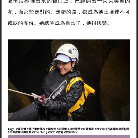
夏瑄澧碰撞出來的傷口上，已經開出一朵朵美麗的
花，而那些走對的、走錯的路，都成為她土壤裡不可
或缺的養份。她總算成為自己了，她很快樂。
Tags:
#夏瑄澧
#開平餐飲學校
#國際部
#心理學
#自我接受
#自我覺察
#跨文化
#百彥國際發展顧問
#生命教練
#價值觀
#Coaching
#女力
#教育
#找到自己