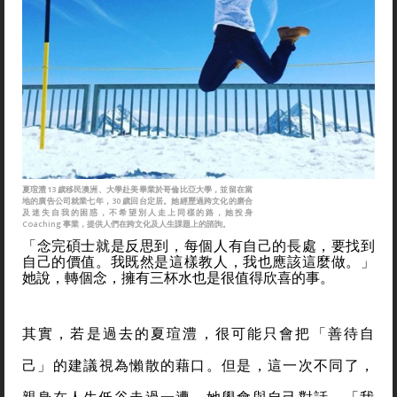
夏瑄澧13 歲移民澳洲、大學赴美畢業於哥倫比亞大學，並留在當
地的廣告公司就業七年，30 歲回台定居。她經歷過跨文化的磨合
及迷失自我的困惑，不希望別人走上同樣的路，她投身
Coaching 事業，提供人們在跨文化及人生課題上的諮詢。
「念完碩士就是反思到，每個人有自己的長處，要找到
自己的價值。我既然是這樣教人，我也應該這麼做。」
她說，轉個念，擁有三杯水也是很值得欣喜的事。
其實，若是過去的夏瑄澧，很可能只會把「善待自
己」的建議視為懶散的藉口。但是，這一次不同了，
親身在人生低谷走過一遭，她學會與自己對話，「我