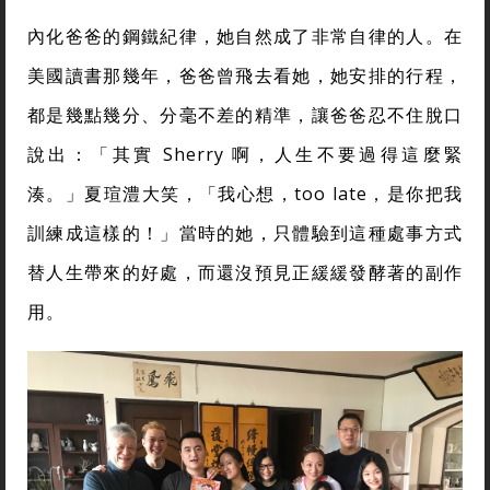
內化爸爸的鋼鐵紀律，她自然成了非常自律的人。在
美國讀書那幾年，爸爸曾飛去看她，她安排的行程，
都是幾點幾分、分毫不差的精準，讓爸爸忍不住脫口
說出：「其實 Sherry 啊，人生不要過得這麼緊
湊。」夏瑄澧大笑，「我心想，too late，是你把我
訓練成這樣的！」當時的她，只體驗到這種處事方式
替人生帶來的好處，而還沒預見正緩緩發酵著的副作
用。