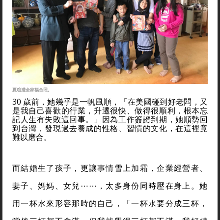
夏瑄澧全家福合照。
30 歲前，她幾乎是一帆風順，「在美國碰到好老闆，又
是我自己喜歡的行業，升遷很快、做得很順利，根本忘
記人生有失敗這回事。」因為工作簽證到期，她順勢回
到台灣，發現過去養成的性格、習慣的文化，在這裡竟
難以磨合。
而結婚生了孩子，更讓事情雪上加霜，企業經營者、
妻子、媽媽、女兒⋯⋯，太多身份同時壓在身上。她
用一杯水來形容那時的自己，「一杯水要分成三杯，