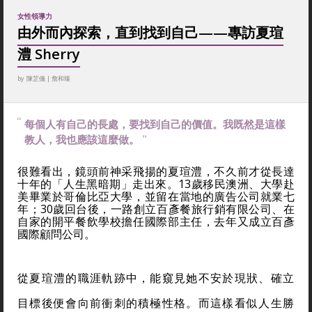
女性領導力
由外而內探索，直到找到自己——專訪夏瑄
澧 Sherry
by
陳芷儀
|
詹和臻
每個人有自己的長處，要找到自己的價值。我既然是這樣
教人，我也應該這麼做。
很難看出，鏡頭前神采飛揚的夏瑄澧，不久前才從長達
十年的「人生黑暗期」走出來。13歲移民澳洲、大學赴
美畢業於哥倫比亞大學，並留在當地的廣告公司就業七
年；30歲回台後，一路創立百彥餐旅行銷有限公司、在
自家的開平餐飲學校擔任國際部主任，去年又成立百彥
國際顧問公司。
從夏瑄澧的職涯軌跡中，能窺見她不安於現狀、確立
目標後便會向前衝刺的積極性格。而這樣看似人生勝