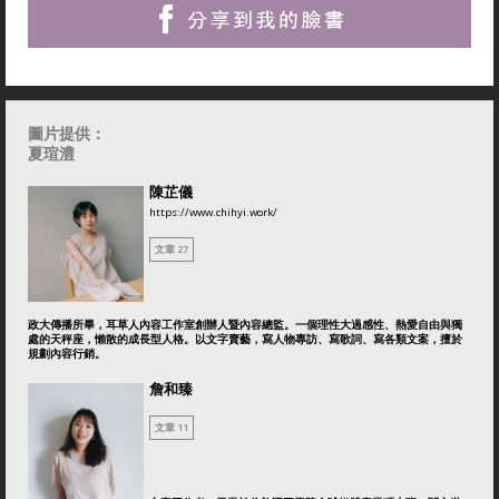
圖片提供：
夏瑄澧
陳芷儀
https://www.chihyi.work/
文章 27
政大傳播所畢，耳草人內容工作室創辦人暨內容總監。一個理性大過感性、熱愛自由與獨
處的天秤座，懶散的成長型人格。以文字賣藝，寫人物專訪、寫歌詞、寫各類文案，擅於
規劃內容行銷。
詹和臻
文章 11