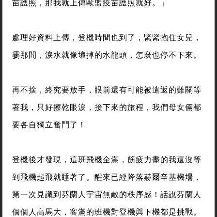
苗護照，那我就上傳歐盟疫苗護照就好。」
處理好資料上傳，登機時間也到了，緊緊抱住女兒，
霎那間，淚水就像壞掉的水龍頭，怎麼也停不下來。
再不捨，終究要放手，眼前還有可能被遣返的難關等
著我，只好擦乾眼淚，接下來的旅程，我們母女倆都
要各自獨立奮鬥了！
登機後才發現，這班飛機全滿，筋疲力盡的我還沒等
到飛機起飛就睡著了。醒來已經降落赫爾辛基機場，
第一次見識到芬蘭人宇宙無敵的秩序感！話說芬蘭人
個個人高馬大，客滿的班機對登機與下機都是挑戰。