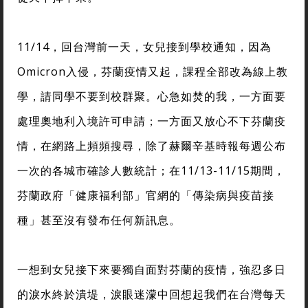
11/14，回台灣前一天，女兒接到學校通知，因為
Omicron入侵，芬蘭疫情又起，課程全部改為線上教
學，請同學不要到校群聚。心急如焚的我，一方面要
處理奧地利入境許可申請；一方面又放心不下芬蘭疫
情，在網路上頻頻搜尋，除了赫爾辛基時報每週公布
一次的各城市確診人數統計；在11/13-11/15期間，
芬蘭政府「健康福利部」官網的「傳染病與疫苗接
種」甚至沒有發布任何新訊息。
一想到女兒接下來要獨自面對芬蘭的疫情，強忍多日
的淚水終於潰堤，淚眼迷濛中回想起我們在台灣每天