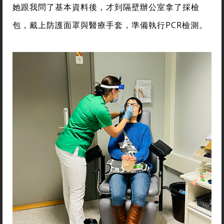
她跟我問了基本資料後，才到隔壁辦公室拿了採檢
包，戴上防護面罩與醫療手套，準備執行PCR檢測。