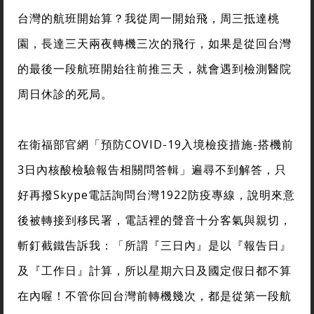
台灣的航班開始算？我從周一開始飛，周三抵達桃
園，長達三天兩夜轉機三次的飛行，如果是從回台灣
的最後一段航班開始往前推三天，就會遇到檢測醫院
周日休診的死局。
在衛福部官網「預防COVID-19入境檢疫措施-搭機前
3日內核酸檢驗報告相關問答輯」遍尋不到解答，只
好再撥Skype電話詢問台灣1922防疫專線，說明來意
後被轉接到移民署，電話裡的聲音十分客氣與親切，
斬釘截鐵告訴我：「所謂『三日內』是以『報告日』
及『工作日』計算，所以星期六日及國定假日都不算
在內喔！不管你回台灣前轉機幾次，都是從第一段航