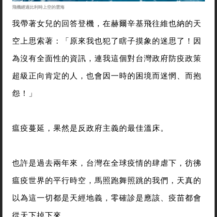
飛機經過比利時上空的雲海
我帶著女兒的回答登機，在赫爾辛基飛往維也納的天
空上思索著：「原來我也犯了瞎子摸象的迷思了！因
為沒有全面性的資訊，連我這個對台灣政府防疫政策
超級正向肯定的人，也會因一時的困境而迷惘、而抱
怨！」
瘟疫蔓延，果然是反政府主義的最佳溫床。
也許是過去兩年來，台灣在全球疫情的肆虐下，彷彿
瘟疫世界的平行時空，馬照跑舞照跳的我們，天真的
以為這一切都是天經地義，零確診是應該、疫苗都會
從天下掉下來。