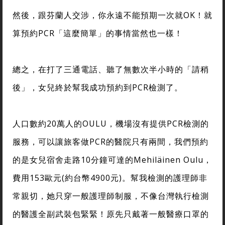
然後，跟芬蘭人交涉，你永遠不能預期一次就OK！就
算預約PCR「這麼簡單」的事情當然也一樣！
總之，在打了三通電話、聽了無數次半小時的「請稍
後」，女兒終於幫我成功預約到PCR檢測了。
人口數約20萬人的OULU，機場沒有提供PCR檢測的
服務，可以讓旅客做PCR的醫院只有兩間，我們預約
的是女兒宿舍走路10分鐘可達的Mehiläinen Oulu，
費用153歐元(約台幣4900元)。幫我檢測的護理師非
常親切，她只穿一般護理師制服，不像台灣執行檢測
的醫護全副武裝包緊緊！原先只戴著一般醫療口罩的