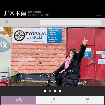
女力故事
觀點專欄
焦點企劃
社會企業
認識我們
2021
DEC 21
6144
0