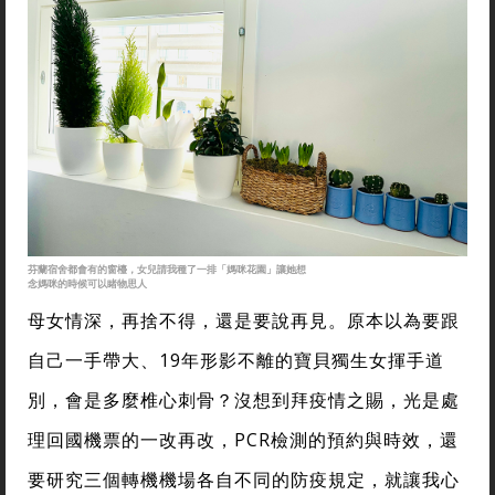
芬蘭宿舍都會有的窗檯，女兒請我種了一排「媽咪花園」讓她想
念媽咪的時候可以睹物思人
母女情深，再捨不得，還是要說再見。原本以為要跟
自己一手帶大、19年形影不離的寶貝獨生女揮手道
別，會是多麼椎心刺骨？沒想到拜疫情之賜，光是處
理回國機票的一改再改，PCR檢測的預約與時效，還
要研究三個轉機機場各自不同的防疫規定，就讓我心