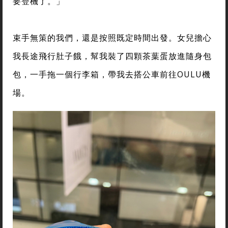
要登機了。」
束手無策的我們，還是按照既定時間出發。女兒擔心
我長途飛行肚子餓，幫我裝了四顆茶葉蛋放進隨身包
包，一手拖一個行李箱，帶我去搭公車前往OULU機
場。