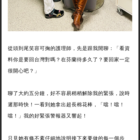
從頭到尾笑容可掬的護理師，先是跟我閒聊：「看資
料你是要回台灣對嗎？在芬蘭待多久了？要回家一定
很開心吧？」
聊了大約五分鐘，好不容易稍稍解除我的緊張，說時
遲那時快！一看到她拿出超長棉花棒，「噹！噹！
噹！」我的好緊張警報器又響起！
只見她有條不紊仔細地說明接下來要做的每一個步