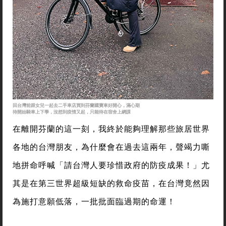
回台灣前跟女兒一起去二手車店買到芬蘭國寶車好開心，滿心期
待開始騎車上下學，沒想到疫情又起，只能待在宿舍上網課
在離開芬蘭的這一刻，我終於能夠理解那些旅居世界
各地的台灣朋友，為什麼會在過去這兩年，聲竭力嘶
地拼命呼喊「請台灣人要珍惜政府的防疫成果！」尤
其是在第三世界超級短缺的救命疫苗，在台灣竟然因
為施打意願低落，一批批面臨過期的命運！