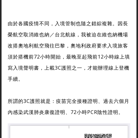
由於各國疫情不同，入境管制也隨之錯綜複雜。因長
榮航空取消維也納／台北航線，我被迫在維也納機場
改搭奧地利航空飛往巴黎，奧地利政府要求入境旅客
須於搭機前72小時開始，最晚至起飛前12小時線上填
寫入境聲明書，上載3C護照之一，才能辦理線上登機
手續。
所謂的3C護照就是：疫苗完全接種證明、過去六個月
內感染武漢肺炎康復證明、72小時PCR陰性證明。