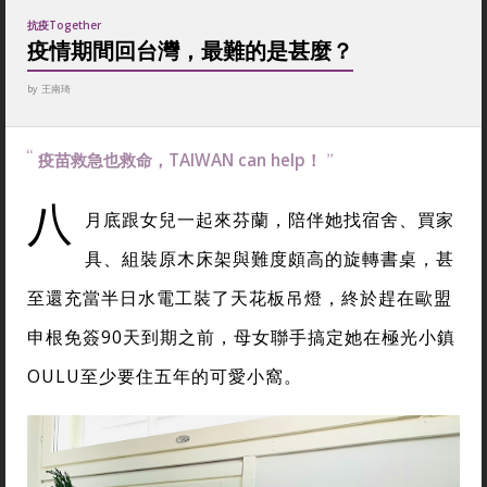
抗疫Together
疫情期間回台灣，最難的是甚麼？
by
王南琦
疫苗救急也救命，TAIWAN can help！
八
月底跟女兒一起來芬蘭，陪伴她找宿舍、買家
具、組裝原木床架與難度頗高的旋轉書桌，甚
至還充當半日水電工裝了天花板吊燈，終於趕在歐盟
申根免簽90天到期之前，母女聯手搞定她在極光小鎮
OULU至少要住五年的可愛小窩。