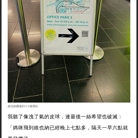
維也納機場的PCR檢測站
我聽了像洩了氣的皮球，連最後一絲希望也破滅：
「媽咪飛到維也納已經晚上七點多，隔天一早六點就