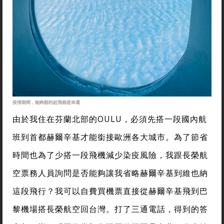
疫情期間，能夠順利起飛都是幸運
由於我住在芬蘭北部的OULU，必須先搭一段國內航
班到首都赫爾辛基才能銜接歐洲各大城市。為了節省
時間也為了少搭一段飛機減少染疫風險，我跟長榮航
空票務人員詢問是否能夠讓我省略赫爾辛基到維也納
這段飛行？我可以自費買機票直接從赫爾辛基飛到巴
黎機場搭長榮航空回台灣。打了三通電話，得到的答