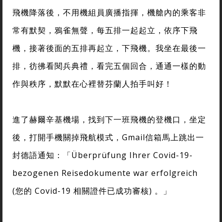
飛機降落後，不用機組員廣播指揮，機艙內的乘客非
常有默契，鴉雀無聲，每五排一起起立，依序下飛
機，接著後面的五排再起立，下飛機。我坐在最後一
排，彷彿看閱兵典禮，看完五個回合，通通一樣的動
作與秩序，默默在心裡替芬蘭人拍手叫好！
進了赫爾辛基機場，找到下一班飛機的登機口，坐定
後，打開手機關掉飛航模式，Gmail信箱馬上跳出一
封德語通知：「Überprüfung Ihrer Covid-19-
bezogenen Reisedokumente war erfolgreich
(您的 Covid-19 相關證件已成功審核) 。」