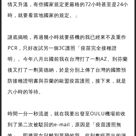
情又升溫，有些國家規定更嚴格的72小時甚至是24小
時，就要看當地國家的規定。」
謎底揭曉，再過幾小時就要搭機的我已經來不及重作
PCR，只好改試另一個3C護照「疫苗完全接種證
明」。今年八月出國前我在台灣打了一劑AZ、到芬蘭
後又打了一劑莫德納，於是分別上傳了台灣的國際預
防接種證明書與芬蘭的歐盟疫苗護照，接下來，就是
六小時的等待。
時間一分一秒流逝，就在我要出發至OULU機場前收
到了第二次被駁回的e-mail，原因是「疫苗護照無
效」。即將跟女兒離別單飛的我，此刻奪眶而出的淚