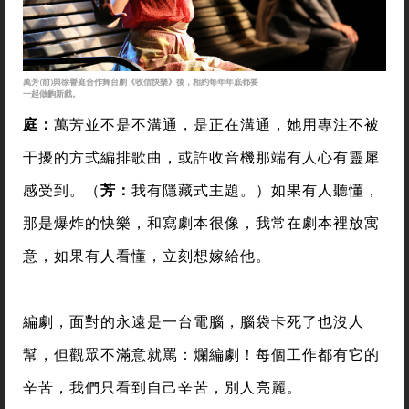
萬芳(前)與徐譽庭合作舞台劇《收信快樂》後，相約每年年底都要
一起做齣新戲。
庭：
萬芳並不是不溝通，是正在溝通，她用專注不被
干擾的方式編排歌曲，或許收音機那端有人心有靈犀
感受到。（
芳：
我有隱藏式主題。）如果有人聽懂，
那是爆炸的快樂，和寫劇本很像，我常在劇本裡放寓
意，如果有人看懂，立刻想嫁給他。
編劇，面對的永遠是一台電腦，腦袋卡死了也沒人
幫，但觀眾不滿意就罵：爛編劇！每個工作都有它的
辛苦，我們只看到自己辛苦，別人亮麗。