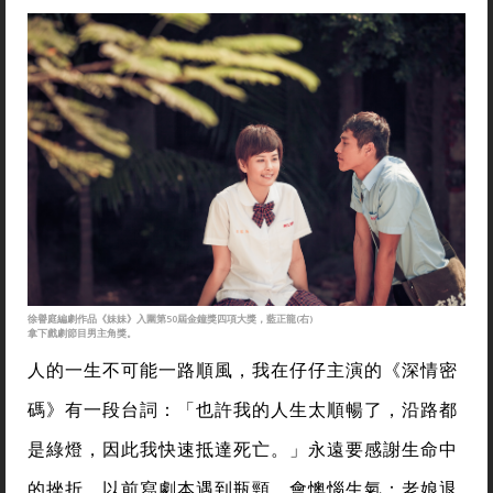
徐譽庭編劇作品《妹妹》入圍第50屆金鐘獎四項大獎，藍正龍(右)
拿下戲劇節目男主角獎。
人的一生不可能一路順風，我在仔仔主演的《深情密
碼》有一段台詞：「也許我的人生太順暢了，沿路都
是綠燈，因此我快速抵達死亡。」永遠要感謝生命中
的挫折，以前寫劇本遇到瓶頸，會懊惱生氣：老娘退