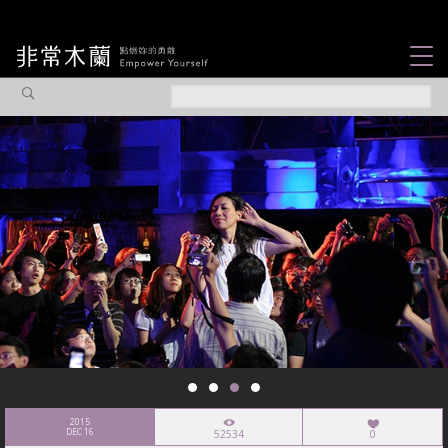
女力故事
觀點專欄
焦點企劃
社會企業
認識我們
2015
DEC 16
52534
0