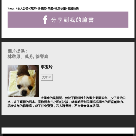
Tags:
#女人沙發
#萬芳
#徐譽庭
#閨蜜
#收信快樂
#聖誕快樂
圖片提供：
林敬原
、萬芳, 徐譽庭
李玉玲
文章 82
大學念的是新聞。曾於平面媒體主跑藝文新聞多年，少了政治口
水，多了藝術的活水。喜歡與市井小民的訪談，總能感受到民間泌泌湧出的旺盛創造力。
記者多年的職業病，成了好奇寶寶，和人聊天時，不自覺會像在訪問。