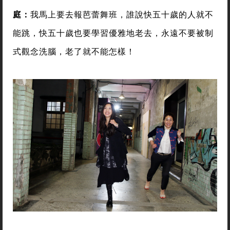
庭：
我馬上要去報芭蕾舞班，誰說快五十歲的人就不
能跳，快五十歲也要學習優雅地老去，永遠不要被制
式觀念洗腦，老了就不能怎樣！