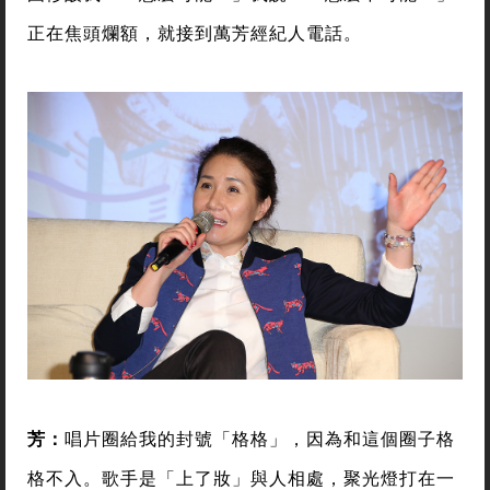
正在焦頭爛額，就接到萬芳經紀人電話。
芳：
唱片圈給我的封號「格格」，因為和這個圈子格
格不入。歌手是「上了妝」與人相處，聚光燈打在一