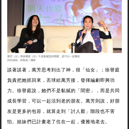
萬芳（左）與徐譽庭（右）不是黏膩型的閨蜜，是可以一起變老
的好姊妹。林敬原／攝影
談著談著，萬芳思考到出了神，很「仙女」；徐譽庭
負責把她抓回來，丟球給萬芳接，發揮編劇即興功
力。徐譽庭說，她們不是黏膩的「閨密」，而是共同
成長學習，可以一起活到老的朋友。萬芳則說，好朋
友是更多的包容，就算走到「討人厭」階段也不害
怕。姐妹們已計畫老了住在一起，優雅地老去。