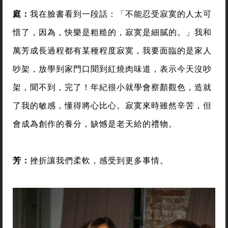
庭：
我在臉書看到一段話：「不能忍受寂寞的人太可
惜了，因為，快樂是粗糙的，寂寞是細膩的。」我和
萬芳成長過程都有某種程度寂寞，我要面臨的是家人
吵架，放學到家門口聞到紅燒肉味道，表示今天沒吵
架，聞不到，完了！年紀很小就學會察顏觀色，造就
了我的敏感，懂得將心比心。寂寞來時雖然辛苦，但
會成為創作的養分，缺憾是老天給的禮物。
芳：
挫折讓我們柔軟，感受到更多事情。