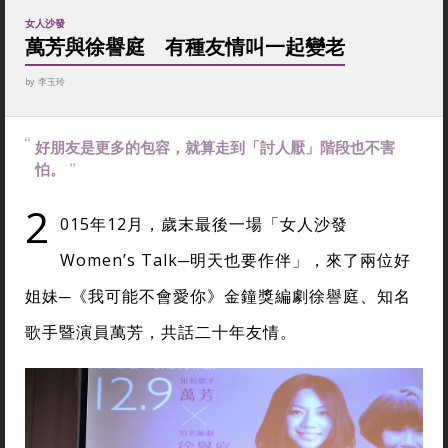
女人沙發
萬芳與徐譽庭 有種友情叫一起變老
by
李玉玲
好朋友是更多的包容，就算走到「討人厭」階段也不害
怕。
2
015年12月，歲末最後一場「女人沙發
Women’s Talk─明天也要作伴」，來了兩位好
姐妹─《我可能不會愛你》金鐘獎編劇徐譽庭、知名
歌手暨演員萬芳，共話二十年友情。