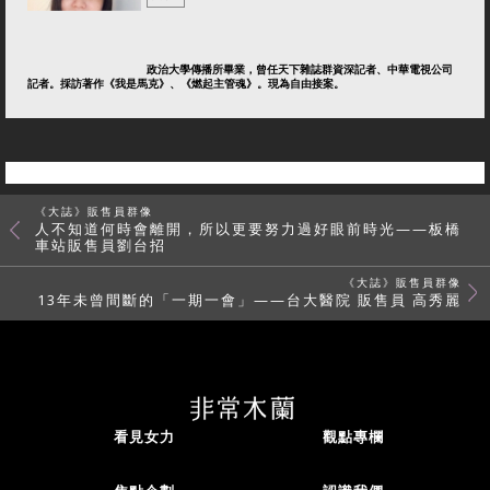
政治大學傳播所畢業，曾任天下雜誌群資深記者、中華電視公司
記者。採訪著作《我是馬克》、《燃起主管魂》。現為自由接案。
《大誌》販售員群像
人不知道何時會離開，所以更要努力過好眼前時光——板橋
車站販售員劉台招
《大誌》販售員群像
13年未曾間斷的「一期一會」——台大醫院 販售員 高秀麗
看見女力
觀點專欄