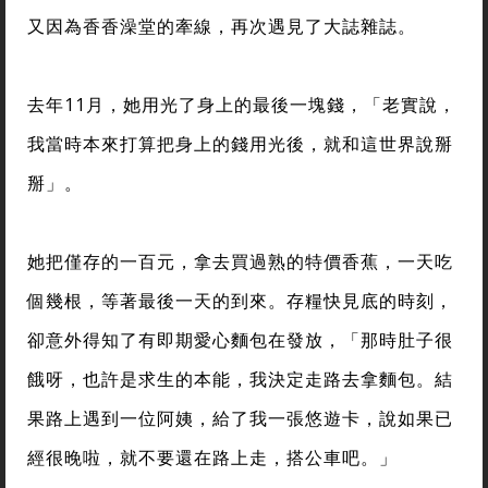
又因為香香澡堂的牽線，再次遇見了大誌雜誌。
去年11月，她用光了身上的最後一塊錢，「老實說，
我當時本來打算把身上的錢用光後，就和這世界說掰
掰」。
她把僅存的一百元，拿去買過熟的特價香蕉，一天吃
個幾根，等著最後一天的到來。存糧快見底的時刻，
卻意外得知了有即期愛心麵包在發放，「那時肚子很
餓呀，也許是求生的本能，我決定走路去拿麵包。結
果路上遇到一位阿姨，給了我一張悠遊卡，說如果已
經很晚啦，就不要還在路上走，搭公車吧。」