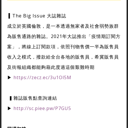
▍The Big Issue 大誌雜誌
成立於英國倫敦，是一本透過無家者及社會弱勢族群
為販售通路的雜誌。2021年大誌推出「疫情期訂閱方
案」，將線上訂閱款項，依照刊物售價一半為販售員
收入之模式，撥款給全台各地的販售員，希冀販售員
及街報組織都能夠藉此度過這個艱難時期
▶
https://zecz.ec/3u1Ol5M
▍雜誌販售點查詢連結
▶
http://sc.piee.pw/P7GU5