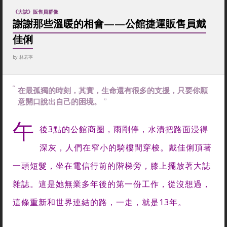
《大誌》販售員群像
謝謝那些溫暖的相會——公館捷運販售員戴
佳俐
by
林若寧
在最孤獨的時刻，其實，生命還有很多的支援，只要你願
意開口說出自己的困境。
午
後3點的公館商圈，雨剛停，水漬把路面浸得
深灰，人們在窄小的騎樓間穿梭。
戴佳俐頂著
一頭短髮，坐在電信行前的階梯旁，膝上擺放著大誌
雜誌。這是她無業多年後的第一份工作，從沒想過，
這條重新和世界連結的路，一走，就是13年。