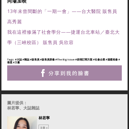
同場加映
13年未曾間斷的「一期一會」——台大醫院 販售員
高秀麗
我在這裡修滿了社會學分——捷運台北車站／臺北大
學（三峽校區） 販售員 吳欣容
Tags:
#大誌
#雜誌
#販售員
#販售員群像
#The Big Issue
#疫情訂閱方案
#社會企業
#溫暖相會
#
善意
#力量
圖片提供：
林若寧、大誌雜誌
林若寧
文章 4