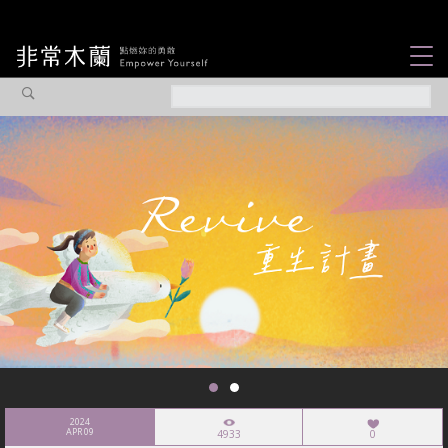
女力故事
觀點專欄
焦點企劃
社會企業
認識我們
2024
APR 09
4933
0