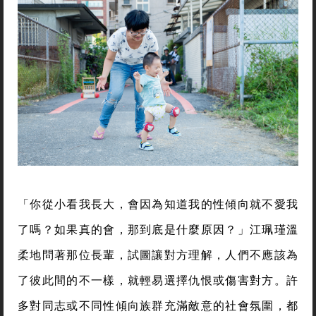
「你從小看我長大，會因為知道我的性傾向就不愛我
了嗎？如果真的會，那到底是什麼原因？」江珮瑾溫
柔地問著那位長輩，試圖讓對方理解，人們不應該為
了彼此間的不一樣，就輕易選擇仇恨或傷害對方。許
多對同志或不同性傾向族群充滿敵意的社會氛圍，都