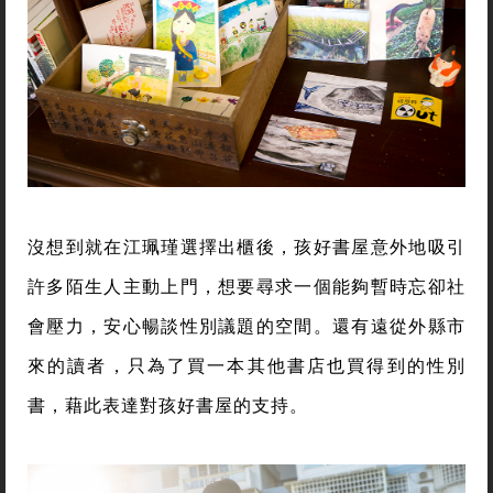
沒想到就在江珮瑾選擇出櫃後，孩好書屋意外地吸引
許多陌生人主動上門，想要尋求一個能夠暫時忘卻社
會壓力，安心暢談性別議題的空間。還有遠從外縣市
來的讀者，只為了買一本其他書店也買得到的性別
書，藉此表達對孩好書屋的支持。