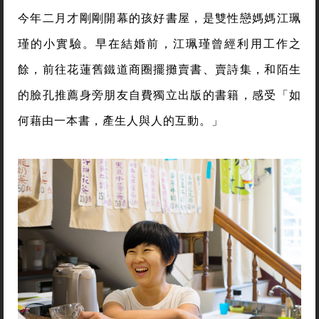
今年二月才剛剛開幕的孩好書屋，是雙性戀媽媽江珮
瑾的小實驗。早在結婚前，江珮瑾曾經利用工作之
餘，前往花蓮舊鐵道商圈擺攤賣書、賣詩集，和陌生
的臉孔推薦身旁朋友自費獨立出版的書籍，感受「如
何藉由一本書，產生人與人的互動。」