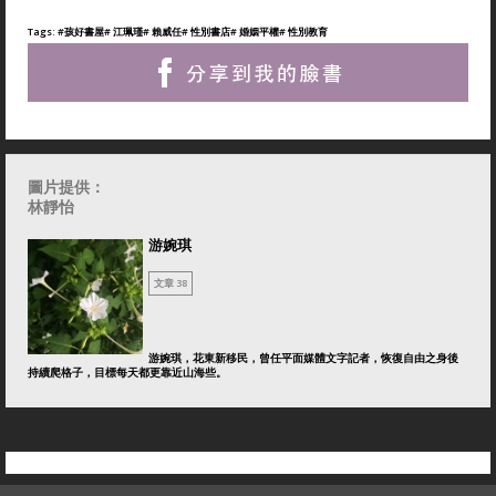
Tags:
#孩好書屋
# 江珮瑾
# 賴威任
# 性別書店
# 婚姻平權
# 性別教育
圖片提供：
林靜怡
游婉琪
文章 38
游婉琪，花東新移民，曾任平面媒體文字記者，恢復自由之身後
持續爬格子，目標每天都更靠近山海些。