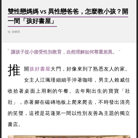
雙性戀媽媽 vs 異性戀爸爸，怎麼教小孩？開
一間「孩好書屋」
by
游婉琪
讓孩子從小接受性別教育，自然理解如何尊重差異。
推
開
孩好書屋
大門，好像來到了熟悉友人的家。
女主人江珮瑾細細手沖著咖啡，男主人賴威任
收拾著桌面上用剩的午餐。去年剛出生的寶寶「壯
壯」，赤著腳在磁磚地板上爬來爬去，不時發出清亮
的笑聲，這裡是花蓮第一間以性別友善為主題的獨立
書店。