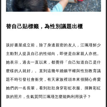
替自己貼標籤，為性別議題出櫃
孩好書屋成立前，除了身邊親密的友人，江珮瑾鮮少
主動對人提及自己的性傾向，即便是自家親人亦然。
她表示，過去一直以來，都覺得「自己知道自己是什
麼樣的人就好」。直到這幾年婚姻平權與性別教育議
題不時引發社會衝突，有天家族裡頭本來很關心疼愛
她們的一名長輩，看到壯壯身穿彩虹衣服、揮舞彩紅
旗的照片，生氣質問江珮瑾怎麼能夠利用孩子？