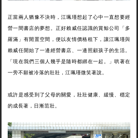
正當兩人猶豫不決時，江珮瑾想起了心中一直想要經
營一間書店的夢想。正好賴威任認識的賞鯨公司「多
羅滿」有閒置空間，便以友情價格租下，讓江珮瑾與
賴威任開始了一邊經營書店、一邊照顧孩子的生活。
「現在我們三個人幾乎是隨時都綁在一起。」哄著在
一旁不願被冷落的壯壯，江珮瑾微笑著說。
或許是感受到了父母的關愛，壯壯健康、緩慢、穩定
的成長著，日漸茁壯。