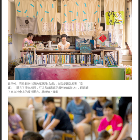
跟同性、異性都交往過的江珮瑾(右)說，自己是因為相對「幸
運」，遇見了理念相同，可以共組家庭的異性賴威任(左)，而迴避
了來自社會上的歧視壓力。林靜怡 / 攝影