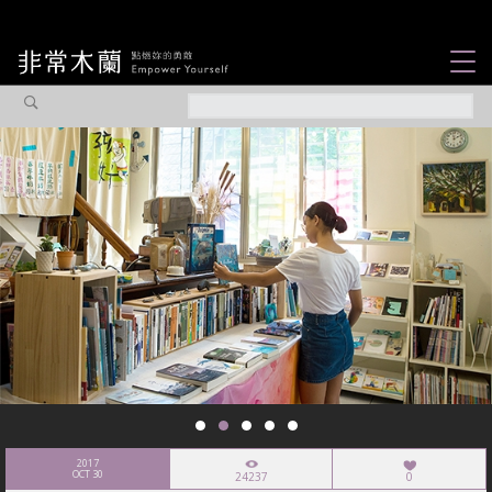
女力故事
觀點專欄
焦點企劃
社會企業
認識我們
2017
OCT 30
24237
0