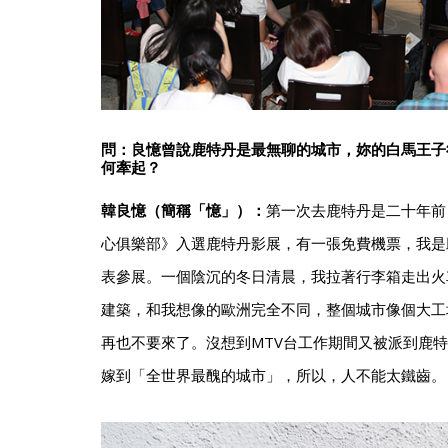
問：良憶曾說鹿特丹是最無聊的城市，妳的白馬王子
何牽起？
韓良憶（簡稱「憶」）：
第一次去鹿特丹是二十年前
心俱樂部》入選鹿特丹影展，有一張免費機票，我是
表參展。一個陰沉的冬日清晨，我拉著行李箱走出火
建築，和我想像的歐洲完全不同，整個城市像個大工
再也不要來了。沒想到MTV台工作期間又被派到鹿
嫁到「全世界最醜的城市」，所以，人不能太鐵齒。