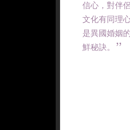
信心，對伴
文化有同理
是異國婚姻
鮮秘訣。