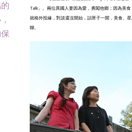
侶的
Talk」。兩位異國人妻因為愛，勇闖他鄉；因為美
心，
就格外投緣，對談還沒開始，話匣子一開，美食、星
聊。
的保