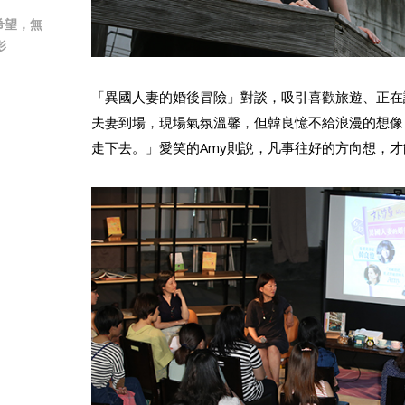
希望，無
影
「異國人妻的婚後冒險」對談，吸引喜歡旅遊、正在
夫妻到場，現場氣氛溫馨，但韓良憶不給浪漫的想像
走下去。」愛笑的Amy則說，凡事往好的方向想，