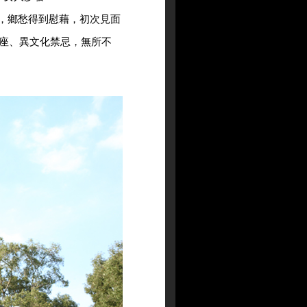
食，鄉愁得到慰藉，初次見面
座、異文化禁忌，無所不