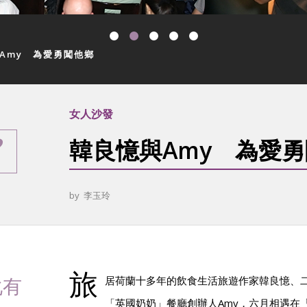
Amy 為愛勇闖他鄉
女人沙發
韓良憶與Amy 為愛
by
李玉玲
旅
化有
居荷蘭十多年的飲食生活旅遊作家韓良憶、
「英國奶奶」餐廳創辦人Amy，六月相遇在「女