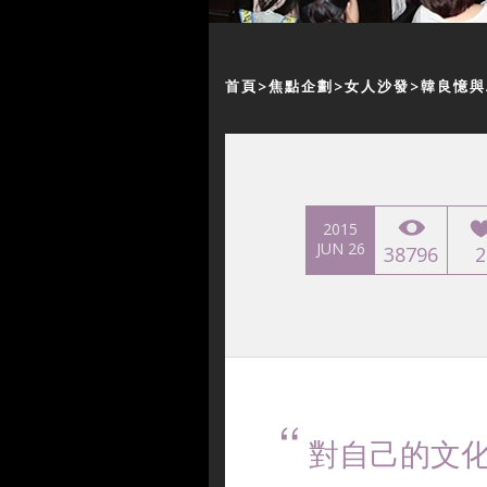
首頁
焦點企劃
女人沙發
韓良憶與
2015
JUN 26
38796
2
對自己的文