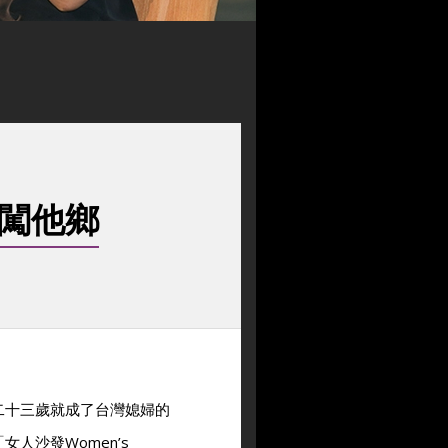
勇闖他鄉
二十三歲就成了台灣媳婦的
人沙發Women’s