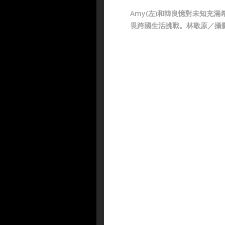
Amy(左)和韓良憶對未知充滿
畏跨國生活挑戰。林敬原／攝