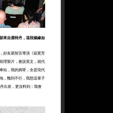
卻來自鹿特丹，這段姻緣如
，好友易智言導演《寂寞芳
助理製片，會說英文，就代
車站，我的媽呀，全是現代
地，醜到不行，我想這輩子
特丹出差，更沒料到：我會