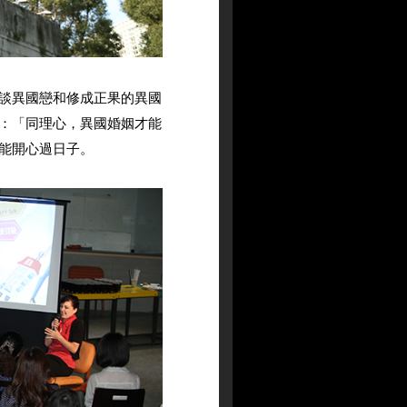
談異國戀和修成正果的異國
：「同理心，異國婚姻才能
才能開心過日子。