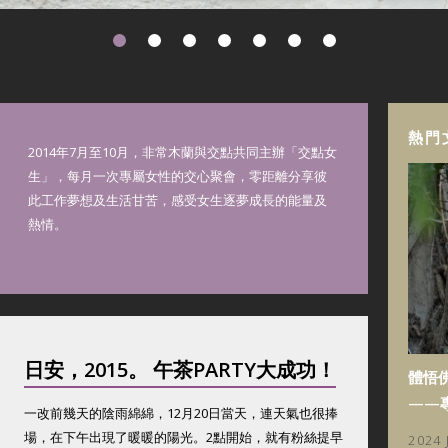
熱門
2014年7月至10月，非常木蘭與交點共同主辦「交點女
生」，每月一次專屬女性的交心聚會，零距離分享彼
此工作夢想及生活甘苦，感受女生逐夢成長的能量及
熱情。
日安，2015。 午茶PARTY大成功！
體悟
——
一改前幾天的陰雨綿綿，12月20日當天，連天氣也很捧
場，在下午出現了暖暖的陽光。2點開始，就有粉絲提早
2024 