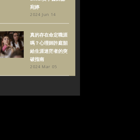
宛婷
2024 Jun 14
真的存在命定職涯
嗎？心理師許庭韶
給生涯迷茫者的突
破指南
2024 Mar 05