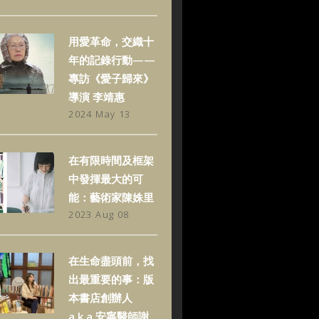
用愛革命，交織十
年的記錄行動——
專訪《愛子歸來》
導演 李靖惠
2024 May 13
在有限時間及框架
中發揮最大的可
能：藝術家陳姝里
2023 Aug 08
在生命盡頭前，找
出最重要的事：版
本書店創辦人
a.k.a.安寧醫師謝