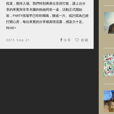
抵達，期待入場。我們特別將座位安排打散，讓上台分
享的來賓與非常木蘭的粉絲同坐一桌，活動正式開始
前，PARTY現場早已吃吃喝喝，聊成一片。或許因為已經
打開心房，每位來賓的分享都真情流露，感染力十足。
READ>
2015 Sep 21
分享
收藏