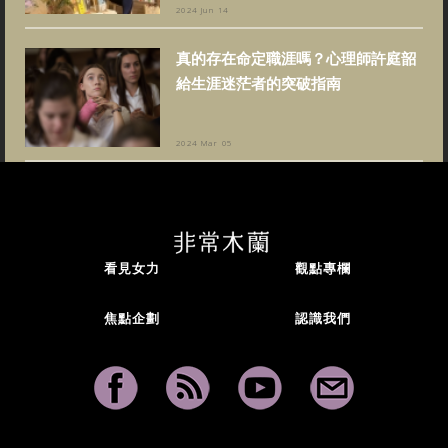
2024 Jun 14
真的存在命定職涯嗎？心理師許庭韶
給生涯迷茫者的突破指南
2024 Mar 05
看見女力
觀點專欄
焦點企劃
認識我們