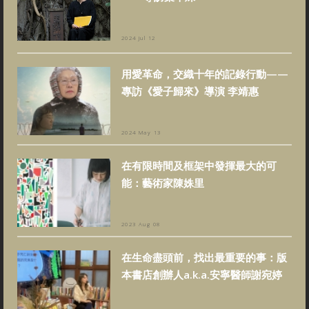
2024 Jul 12
用愛革命，交織十年的記錄行動——
專訪《愛子歸來》導演 李靖惠
2024 May 13
在有限時間及框架中發揮最大的可
能：藝術家陳姝里
2023 Aug 08
在生命盡頭前，找出最重要的事：版
本書店創辦人a.k.a.安寧醫師謝宛婷