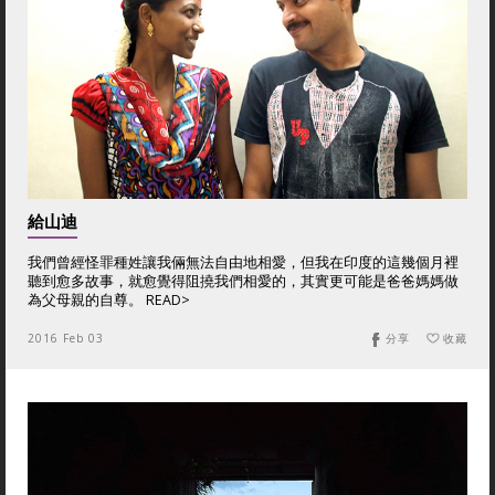
給山迪
我們曾經怪罪種姓讓我倆無法自由地相愛，但我在印度的這幾個月裡
聽到愈多故事，就愈覺得阻撓我們相愛的，其實更可能是爸爸媽媽做
為父母親的自尊。 READ>
2016 Feb 03
分享
收藏