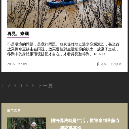
再見。寮國
不是環境的問題，是我的問題。放棄優雅地走過水窪爛泥巴，甚至得
放棄撐傘直接走在雨裡，放棄過往對生活細節的執念，放棄了之後，
移動中的身體跟環境搭配才自在，才看得見聽得到。 READ>
2015 Dec 09
分享
收藏
1
2
3
4
5
6
下一頁
熱門文章
體悟佛法就是生活，歡迎來到菩薩寺
——專訪葉本殊