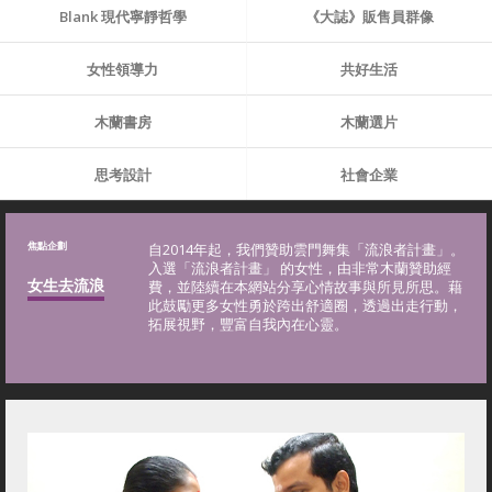
Blank 現代寧靜哲學
《大誌》販售員群像
女性領導力
共好生活
木蘭書房
木蘭選片
思考設計
社會企業
焦點企劃
自2014年起，我們贊助雲門舞集「流浪者計畫」。
入選「流浪者計畫」 的女性，由非常木蘭贊助經
女生去流浪
費，並陸續在本網站分享心情故事與所見所思。藉
此鼓勵更多女性勇於跨出舒適圈，透過出走行動，
拓展視野，豐富自我內在心靈。