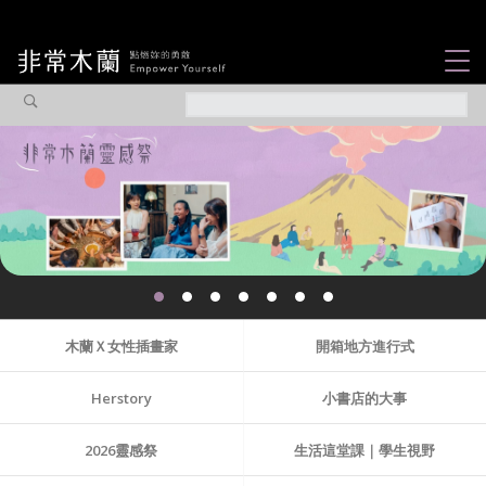
女力故事
觀點專欄
焦點企劃
社會企業
認識我們
木蘭Ｘ女性插畫家
開箱地方進行式
Herstory
小書店的大事
2026靈感祭
生活這堂課｜學生視野