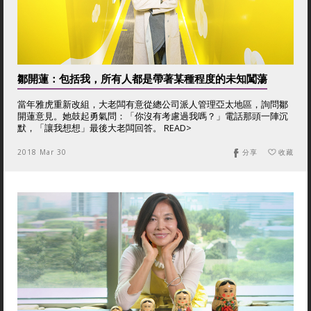
鄒開蓮：包括我，所有人都是帶著某種程度的未知闖蕩
當年雅虎重新改組，大老闆有意從總公司派人管理亞太地區，詢問鄒
開蓮意見。她鼓起勇氣問：「你沒有考慮過我嗎？」電話那頭一陣沉
默，「讓我想想」最後大老闆回答。 READ>
2018 Mar 30
分享
收藏