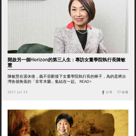
開啟另一個Horizon的第三人生：專訪女董學院執行長陳敏
慧
陳敏慧在退休後，義不容辭接下女董學院執行長的棒子，為的是將台
灣各個角落的「非常木蘭」集結在一起。 READ>
2021 Jul 23
分享
收藏