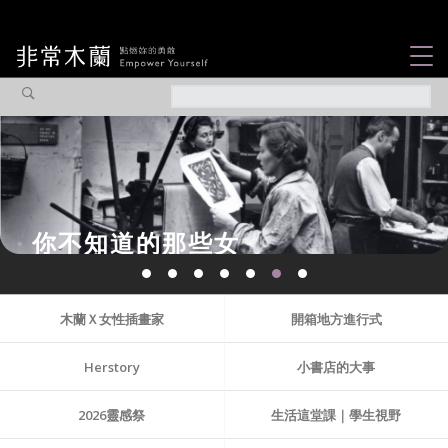
女力故事
觀點專欄
焦點企劃
社會企業
你不知道的那些女
認識我們
性故事...
木蘭Ｘ女性插畫家
開箱地方進行式
Herstory
小書店的大事
2026靈感祭
生活這堂課｜學生視野