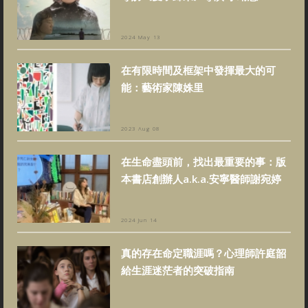
2024 May 13
在有限時間及框架中發揮最大的可
能：藝術家陳姝里
2023 Aug 08
在生命盡頭前，找出最重要的事：版
本書店創辦人a.k.a.安寧醫師謝宛婷
2024 Jun 14
真的存在命定職涯嗎？心理師許庭韶
給生涯迷茫者的突破指南