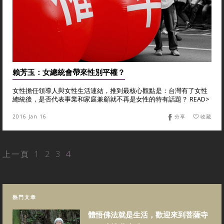
賴芳玉：女總統會帶來性別平權？
女性擔任領導人與女性生活連結，推到最核心觀點是：台灣有了女性
總統後，是否代表事業和家庭兼顧就不再是女性的特有話題？ READ>
2016 Jan 16
分享
收藏
上一頁
1
2
3
4
熱門文章
體悟佛法就是生活，歡迎來到菩薩寺