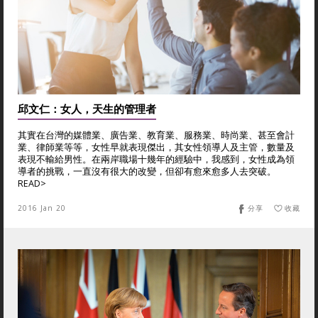
邱文仁：女人，天生的管理者
其實在台灣的媒體業、廣告業、教育業、服務業、時尚業、甚至會計
業、律師業等等，女性早就表現傑出，其女性領導人及主管，數量及
表現不輸給男性。在兩岸職場十幾年的經驗中，我感到，女性成為領
導者的挑戰，一直沒有很大的改變，但卻有愈來愈多人去突破。
READ>
2016 Jan 20
分享
收藏