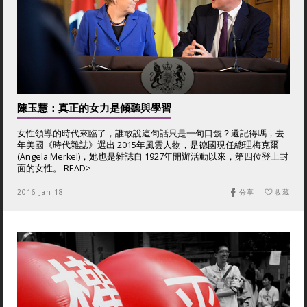
陳玉慧：真正的女力是傾聽與學習
女性領導的時代來臨了，誰敢說這句話只是一句口號？還記得嗎，去
年美國《時代雜誌》選出 2015年風雲人物，是德國現任總理梅克爾
(Angela Merkel)，她也是雜誌自 1927年開辦活動以來，第四位登上封
面的女性。 READ>
2016 Jan 18
分享
收藏