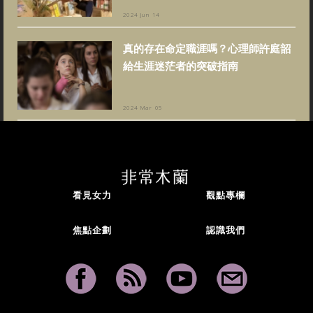
2024 Jun 14
真的存在命定職涯嗎？心理師許庭韶
給生涯迷茫者的突破指南
2024 Mar 05
看見女力
觀點專欄
焦點企劃
認識我們