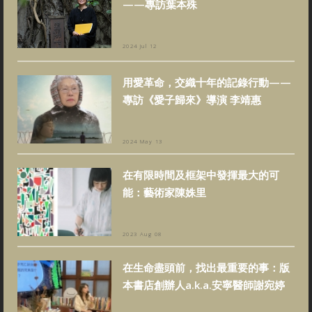
——專訪葉本殊
2024 Jul 12
用愛革命，交織十年的記錄行動——
專訪《愛子歸來》導演 李靖惠
2024 May 13
在有限時間及框架中發揮最大的可
能：藝術家陳姝里
2023 Aug 08
在生命盡頭前，找出最重要的事：版
本書店創辦人a.k.a.安寧醫師謝宛婷