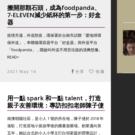
搬開那顆石頭，成為foodpanda、
7-ELEVEN減少紙杯的第一步：好盒
器
疫情升溫，外送防疫，環保署於台南市試辦「愛地球環
保外送」，串聯循環容器平台「好盒器」與外送平台
「foodpanda」，開啟叫外送不用丟垃圾的清爽想像。
READ>
2021 May 14
分享
收藏
用一點 spark 和一點 talent，打造
親子友善環境：專訪扣扣老師陳子倢
南澳朝陽社區，是小人 1 號的所在地，陳子倢於 2018 年
進駐，打造當地小孩放學後的圖書遊樂場。創業邁向第
五年，她以台北的小人小學主打白領家庭的營隊設計，