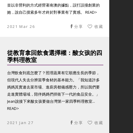
並以非營利的方式經營著南澳的據點，誤打誤撞創業的
她，說自己摸索多年才終於對事業有了實感。 READ>
2021 Mar 26
分享
收藏
從教育拿回飲食選擇權：酸女孩的四
季料理教室
台灣飲食到底怎麼了？照理蔬果有它順應生長的季節，
但現代人失去分辨當季食材的基本能力。「我知道許多
媽媽其實連去菜市場、進廚房都備感壓力，所以我們要
走進實體場域，陪伴媽媽們捍衛下一代的食品安全。」
Jean說接下來酸女孩要做台灣第一家四季料理教室...
READ>
2021 Jan 27
分享
收藏