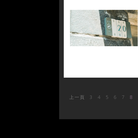
上一頁
3
4
5
6
7
8