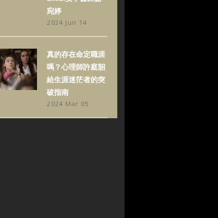
宛婷
2024 Jun 14
真的存在命定職涯
嗎？心理師許庭韶
給生涯迷茫者的突
破指南
2024 Mar 05