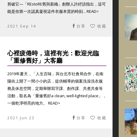
剪破它—「REstoRE舊與新織」創辦人許紓語指出，這可
能是你第一次認真凝視這件衣服本質的時刻... READ>
2021 Sep 14
分享
收藏
心裡疲倦時，這裡有光：歡迎光臨
「重修舊好」大客廳
2019年夏天，「人生百味」與台北市社會局合作，在南
陽街上開了一間小小的店，提供輔導的個案洗澡洗衣服
務及休息空間，定期舉辦寫字課、創作課、共煮共食等
活動，取名為「重修舊好a clean, well-lighted place」，
一個乾淨明亮的地方。 READ>
2021 Jun 23
分享
收藏