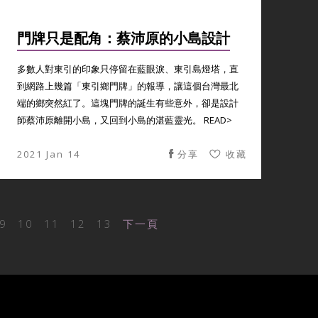
門牌只是配角：蔡沛原的小島設計
多數人對東引的印象只停留在藍眼淚、東引島燈塔，直
到網路上幾篇「東引鄉門牌」的報導，讓這個台灣最北
端的鄉突然紅了。這塊門牌的誕生有些意外，卻是設計
師蔡沛原離開小島，又回到小島的湛藍靈光。 READ>
2021 Jan 14
分享
收藏
9
10
11
12
13
下一頁