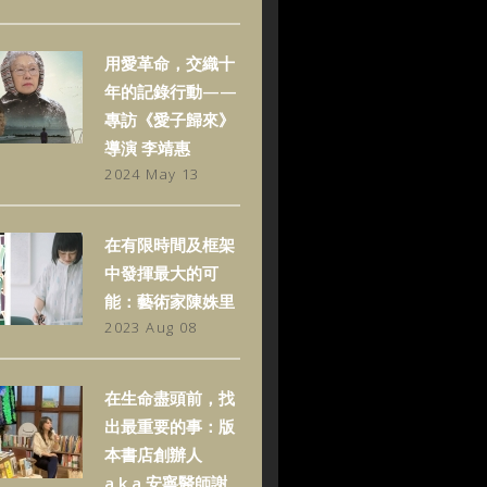
用愛革命，交織十
年的記錄行動——
專訪《愛子歸來》
導演 李靖惠
2024 May 13
在有限時間及框架
中發揮最大的可
能：藝術家陳姝里
2023 Aug 08
在生命盡頭前，找
出最重要的事：版
本書店創辦人
a.k.a.安寧醫師謝