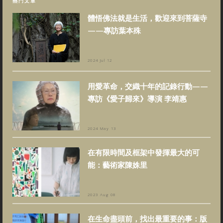
熱門文章
體悟佛法就是生活，歡迎來到菩薩寺
——專訪葉本殊
2024 Jul 12
用愛革命，交織十年的記錄行動——
專訪《愛子歸來》導演 李靖惠
2024 May 13
在有限時間及框架中發揮最大的可
能：藝術家陳姝里
2023 Aug 08
在生命盡頭前，找出最重要的事：版