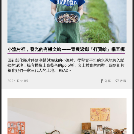
小漁村裡，發光的有機文蛤——青農返鄉「打寶蛤」楊宜樺
回到彰化那片伴隨潮聲與海味的小漁村。從堅實平坦的水泥地跨入鬆
軟的泥濘，楊宜樺換上寶藍色的polo衫，套上樸實的雨鞋，回到那片
養育她們一家三代人的土地。 READ>
2024 Dec 05
分享
收藏