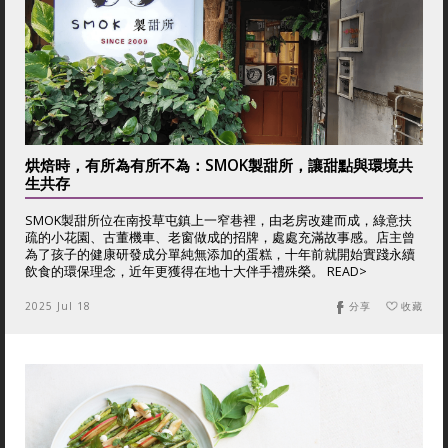
烘焙時，有所為有所不為：SMOK製甜所，讓甜點與環境共
生共存
SMOK製甜所位在南投草屯鎮上一窄巷裡，由老房改建而成，綠意扶
疏的小花園、古董機車、老窗做成的招牌，處處充滿故事感。店主曾
為了孩子的健康研發成分單純無添加的蛋糕，十年前就開始實踐永續
飲食的環保理念，近年更獲得在地十大伴手禮殊榮。 READ>
2025 Jul 18
分享
收藏