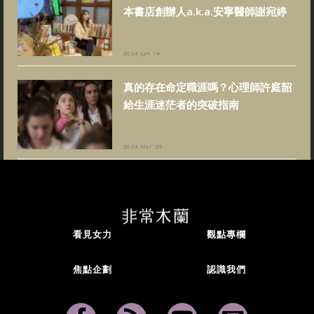
本書店創辦人a.k.a.安寧醫師謝宛婷
2024 Jun 14
真的存在命定職涯嗎？心理師許庭韶
給生涯迷茫者的突破指南
2024 Mar 05
看見女力
觀點專欄
焦點企劃
認識我們