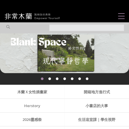
女力故事
觀點專欄
焦點企劃
社會企業
認識我們
木蘭Ｘ女性插畫家
開箱地方進行式
Herstory
小書店的大事
2026靈感祭
生活這堂課｜學生視野