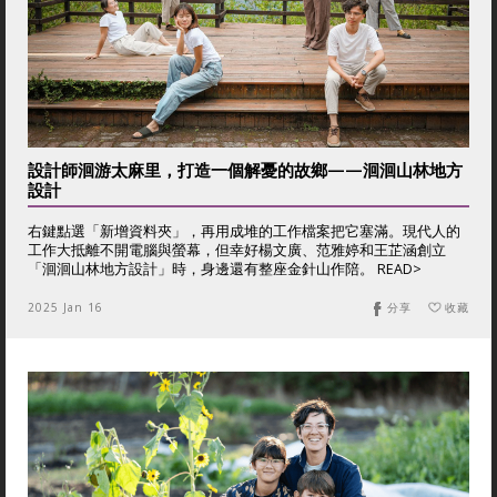
設計師洄游太麻里，打造一個解憂的故鄉——洄洄山林地方
設計
右鍵點選「新增資料夾」，再用成堆的工作檔案把它塞滿。現代人的
工作大抵離不開電腦與螢幕，但幸好楊文廣、范雅婷和王芷涵創立
「洄洄山林地方設計」時，身邊還有整座金針山作陪。 READ>
2025 Jan 16
分享
收藏