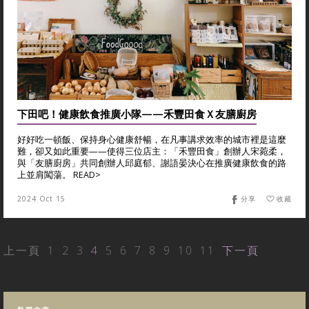
下田吧！健康飲食推廣小隊——禾豐田食Ｘ友膳廚房
好好吃一頓飯、保持身心健康舒暢，在凡事講求效率的城市裡是這麼
難，卻又如此重要——使得三位店主：「禾豐田食」創辦人宋菀柔，
與「友膳廚房」共同創辦人邱庭郁、謝語晏決心在推廣健康飲食的路
上並肩闖蕩。 READ>
2024 Oct 15
分享
收藏
上一頁
1
2
3
4
5
6
7
8
9
10
11
下一頁