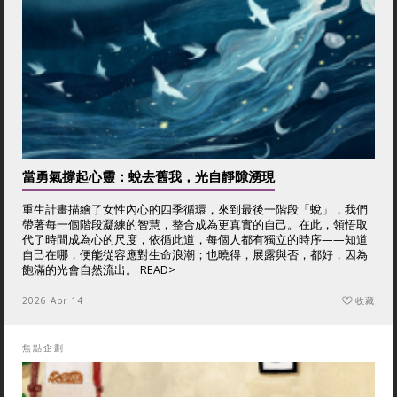
當勇氣撐起心靈：蛻去舊我，光自靜隙湧現
重生計畫描繪了女性內心的四季循環，來到最後一階段「蛻」，我們
帶著每一個階段凝練的智慧，整合成為更真實的自己。在此，領悟取
代了時間成為心的尺度，依循此道，每個人都有獨立的時序——知道
自己在哪，便能從容應對生命浪潮；也曉得，展露與否，都好，因為
飽滿的光會自然流出。
READ>
2026 Apr 14
收藏
焦點企劃