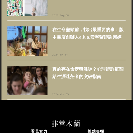
2023 Aug 08
在生命盡頭前，找出最重要的事：版
本書店創辦人a.k.a.安寧醫師謝宛婷
2024 Jun 14
真的存在命定職涯嗎？心理師許庭韶
給生涯迷茫者的突破指南
2024 Mar 05
看見女力
觀點專欄