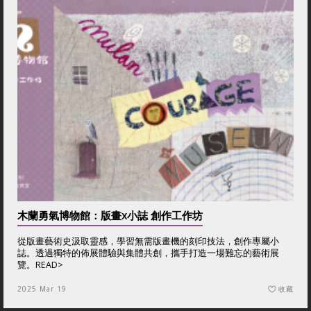
木蘭勇氣博物館：版畫x小誌 創作工作坊
從版畫藝術史汲取靈感，學習無需版畫機的刻印技法，創作專屬小
誌。透過獨特的佈展體驗與集體共創，攜手打造一場難忘的藝術展
覽。
READ>
2025 Mar 19
收藏