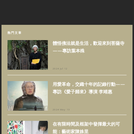
熱門文章
體悟佛法就是生活，歡迎來到菩薩寺
——專訪葉本殊
2024 Jul 12
用愛革命，交織十年的記錄行動——
專訪《愛子歸來》導演 李靖惠
2024 May 13
在有限時間及框架中發揮最大的可
能：藝術家陳姝里