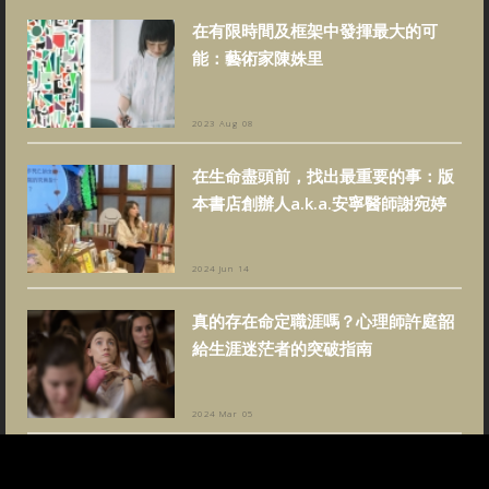
在有限時間及框架中發揮最大的可
能：藝術家陳姝里
2023 Aug 08
在生命盡頭前，找出最重要的事：版
本書店創辦人a.k.a.安寧醫師謝宛婷
2024 Jun 14
真的存在命定職涯嗎？心理師許庭韶
給生涯迷茫者的突破指南
2024 Mar 05