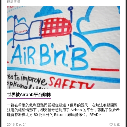
觀點專欄
世界被Airbnb平台翻轉
一群在希臘的敘利亞難民營裡住超過 3 個月的難民，在無法喚起國際
注意的絕望情形下，卻突發奇想利用了 Airbnb 的平台，張貼了位於希
臘首都雅典北方 80 公里外的 Ritsona 難民營床位。
READ>
2016 Dec 21
收藏