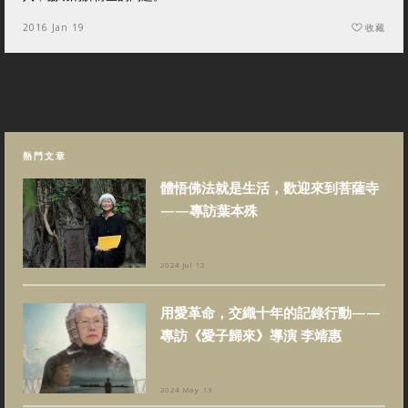
2016 Jan 19
收藏
熱門文章
體悟佛法就是生活，歡迎來到菩薩寺
——專訪葉本殊
2024 Jul 12
用愛革命，交織十年的記錄行動——
專訪《愛子歸來》導演 李靖惠
2024 May 13