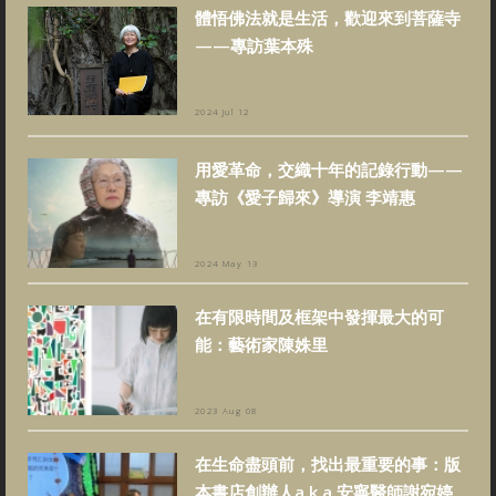
體悟佛法就是生活，歡迎來到菩薩寺
——專訪葉本殊
2024 Jul 12
用愛革命，交織十年的記錄行動——
專訪《愛子歸來》導演 李靖惠
2024 May 13
在有限時間及框架中發揮最大的可
能：藝術家陳姝里
2023 Aug 08
在生命盡頭前，找出最重要的事：版
本書店創辦人a.k.a.安寧醫師謝宛婷