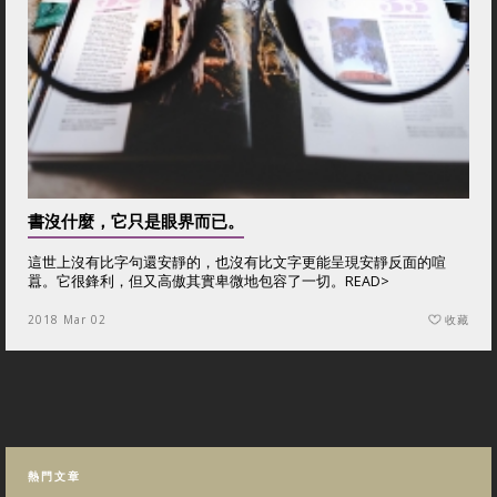
書沒什麼，它只是眼界而已。
這世上沒有比字句還安靜的，也沒有比文字更能呈現安靜反面的喧
囂。它很鋒利，但又高傲其實卑微地包容了一切。
READ>
2018 Mar 02
收藏
熱門文章