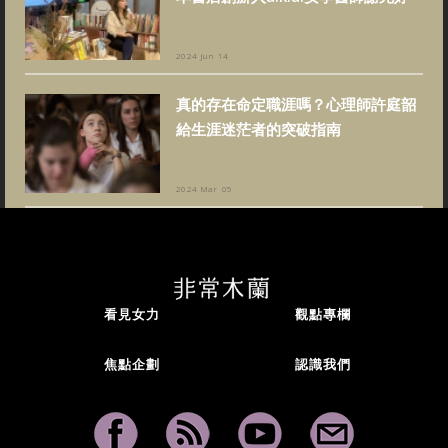
2024 Jun 14
真的存在命定職涯嗎？心理師許庭韶
給生涯迷茫者的突破指南
2024 Mar 05
看見女力
觀點專欄
焦點企劃
認識我們