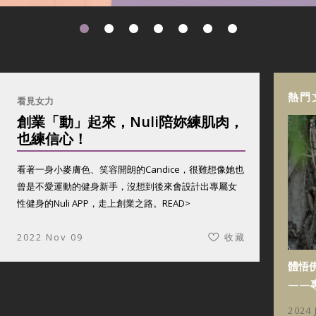
熱門
看見女力
創業「動」起來，Nuli陪妳練肌肉，
也練信心！
看著一身小麥膚色、笑容開朗的Candice，很難想像她也
曾是不愛運動的健身新手，沒想到後來會設計出專屬女
性健身的Nuli APP，走上創業之路。
READ>
2022 Nov 09
收藏
體悟
——
2024 