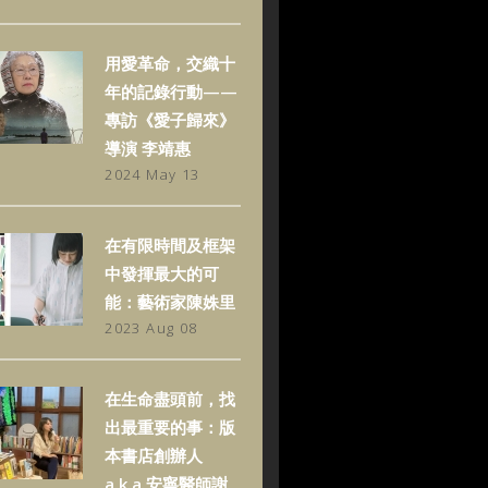
用愛革命，交織十
年的記錄行動——
專訪《愛子歸來》
導演 李靖惠
2024 May 13
在有限時間及框架
中發揮最大的可
能：藝術家陳姝里
2023 Aug 08
在生命盡頭前，找
出最重要的事：版
本書店創辦人
a.k.a.安寧醫師謝