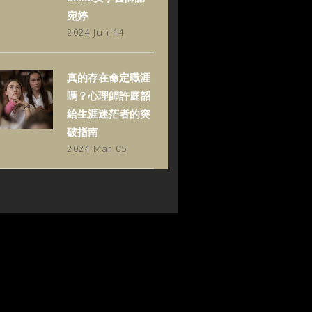
宛婷
2024 Jun 14
真的存在命定職涯
嗎？心理師許庭韶
給生涯迷茫者的突
破指南
2024 Mar 05