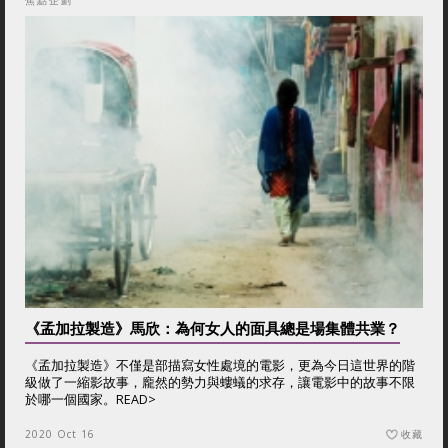
焦點企劃
《孟加拉製造》馬欣：為何女人的面具總是場集體共業？
《孟加拉製造》不僅是部描寫女性處境的電影，更為今日這世界的階
級做了一縮影故事，龐然的勢力與螻蟻的求存，讓電影中的故事不限
於哪一個國家。
READ>
2020 Oct 16
收藏