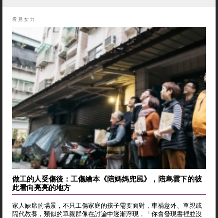
看見女力
做工的人受傷後：工傷繪本《陪媽媽兜風》，陪烏雲下的彼
此看向亮亮的地方
家人缺席的場景，不只工傷家庭的孩子需要面對，車禍意外、單親或
隔代教養，類似的單親群像在討論中逐漸浮現，「你會發現書裡並沒