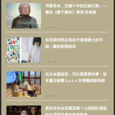
用愛革命，交織十年的記錄行動——
專訪《愛子歸來》導演 李靖惠
2024 May 13
在有限時間及框架中發揮最大的可
能：藝術家陳姝里
2023 Aug 08
在生命盡頭前，找出最重要的事：版
本書店創辦人a.k.a.安寧醫師謝宛婷
2024 Jun 14
真的存在命定職涯嗎？心理師許庭韶
給生涯迷茫者的突破指南