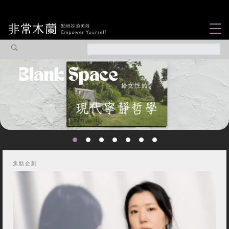
女力故事
觀點專欄
焦點企劃
社會企業
木蘭選片
認識我們
焦點企劃