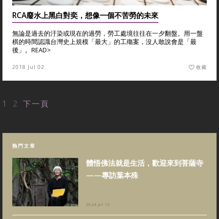
RCA廢水上黑白對奕，想像一個不苦勞的未來
無論是過去的汙染或現在的過勞，勞工處境往往在一夕翻盤。用一盤
棋的時間認識台灣史上規模「最大」的工殤案，沒人敢說會是「最
後」。
READ>
2018 Jul 02
收藏
1
2
下一頁
熱門文章
體悟佛法就是生活，歡迎來到菩薩寺
——專訪葉本殊
2024 Jul 12