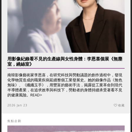
用影像紀錄看不見的生產線與女性身體：李恩喜個展《無塵
室，繞絲室》
南韓影像藝術家李恩喜，在研究科技與勞動議題的創作過程中，發現
化學物質造成的職業疾病延續整個工業發展史。她的錄像作品《無色
無味》、《纖纖玉手》，用豐富的藝術手法，揭露從工業革命到現代
半導體產業，在追求效率與科技下，勞動者的身體持續承受著看不見
的健康風險。
READ>
2026 Jan 23
收藏
焦點企劃