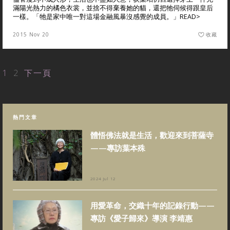
滿陽光熱力的橘色衣裳，並捨不得棄養她的貓，還把牠伺候得跟皇后
一樣。「牠是家中唯一對這場金融風暴沒感覺的成員。」
READ>
2015 Nov 20
收藏
1
2
下一頁
熱門文章
體悟佛法就是生活，歡迎來到菩薩寺
——專訪葉本殊
2024 Jul 12
用愛革命，交織十年的記錄行動——
專訪《愛子歸來》導演 李靖惠