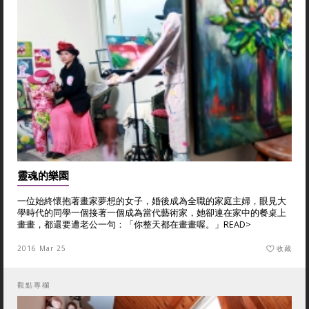
靈魂的樂園
一位始終懷抱著畫家夢想的女子，婚後成為全職的家庭主婦，眼見大
學時代的同學一個接著一個成為當代藝術家，她卻連在家中的餐桌上
畫畫，都還要遭老公一句：「你整天都在畫畫喔。」
READ>
2016 Mar 25
收藏
觀點專欄