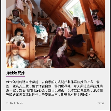
洋娃娃雙姝
維卡與凱特琳自十歲起，以自學的方式開始製作洋娃娃的衣裳、髮
型，並為其上妝，她們活在自創一格的世界裡，每天與這些洋娃娃共
處一室，對著他們傾訴心語，並日以繼夜，以洋娃娃為主角，演繹羅
密歐與茱麗葉或亂世佳人等愛情故事，卻樂此不疲！
READ>
2016 Feb 26
收藏