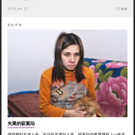
2016 Jan 21
收藏
觀點專欄
失業的荻葉珀
儘管瘦到不成人形，生活也不盡如人意，荻葉珀仍舊選擇穿上一件充