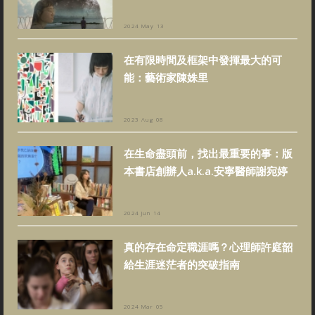
2024 May 13
在有限時間及框架中發揮最大的可
能：藝術家陳姝里
2023 Aug 08
在生命盡頭前，找出最重要的事：版
本書店創辦人a.k.a.安寧醫師謝宛婷
2024 Jun 14
真的存在命定職涯嗎？心理師許庭韶
給生涯迷茫者的突破指南
2024 Mar 05