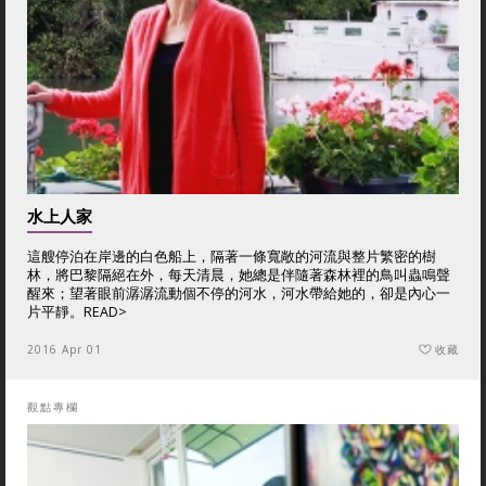
水上人家
這艘停泊在岸邊的白色船上，隔著一條寬敞的河流與整片繁密的樹
林，將巴黎隔絕在外，每天清晨，她總是伴隨著森林裡的鳥叫蟲鳴聲
醒來；望著眼前潺潺流動個不停的河水，河水帶給她的，卻是內心一
片平靜。
READ>
2016 Apr 01
收藏
觀點專欄