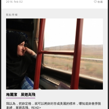
2016 Feb 02
收藏
觀點專欄
梅麗潔 展翅高飛
我以為，把妳定格，就可以將妳封存成美麗的標本，哪知道妳會掙脫
束縛，展翅高飛。
READ>