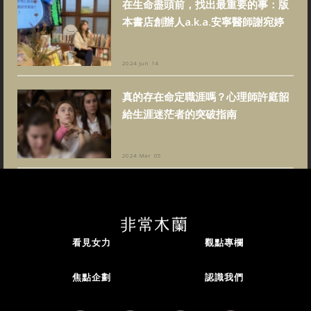
在生命盡頭前，找出最重要的事：版
本書店創辦人a.k.a.安寧醫師謝宛婷
2024 Jun 14
真的存在命定職涯嗎？心理師許庭韶
給生涯迷茫者的突破指南
2024 Mar 05
看見女力
觀點專欄
焦點企劃
認識我們