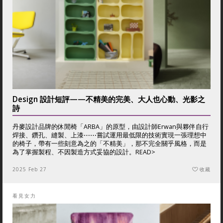
Design 設計短評——不精美的完美、大人也心動、光影之
詩
丹麥設計品牌的休閒椅「ARBA」的原型，由設計師Erwan與夥伴自行
焊接、鑽孔、縫製、上漆⋯⋯嘗試運用最低限的技術實現一張理想中
的椅子，帶有一些刻意為之的「不精美」，那不完全關乎風格，而是
為了掌握製程、不因製造方式妥協的設計。
READ>
2025 Feb 27
收藏
看見女力