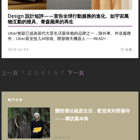
Design 設計短評——宣告全球行動服務的進化、如宇宙萬
物互動的燈具、青森蘋果的再生
Uber無疑已成為當代大眾生活最依賴的品牌之一，除叫車、外送服務
外，Uber甚至投入AI領域、開發聊天機器人⋯⋯
READ>
2024 Jul 04
收藏
上一頁
1
2
3
4
5
6
7
下一頁
熱門文章
體悟佛法就是生活，歡迎來到菩薩寺
——專訪葉本殊
2024 Jul 12