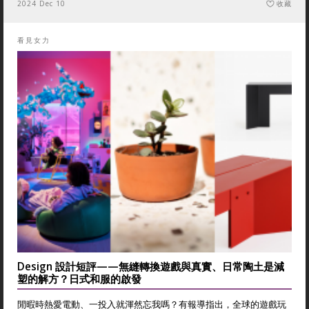
2024 Dec 10
收藏
看見女力
Design 設計短評——無縫轉換遊戲與真實、日常陶土是減
塑的解方？日式和服的啟發
閒暇時熱愛電動、一投入就渾然忘我嗎？有報導指出，全球的遊戲玩