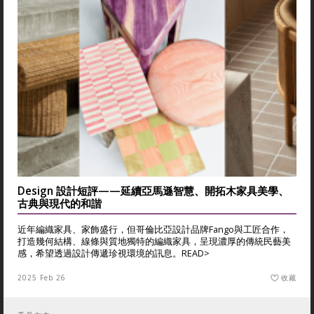
Design 設計短評——延續亞馬遜智慧、開拓木家具美學、
古典與現代的和諧
近年編織家具、家飾盛行，但哥倫比亞設計品牌Fango與工匠合作，
打造幾何結構、線條與質地獨特的編織家具，呈現濃厚的傳統民藝美
感，希望透過設計傳遞珍視環境的訊息。
READ>
2025 Feb 26
收藏