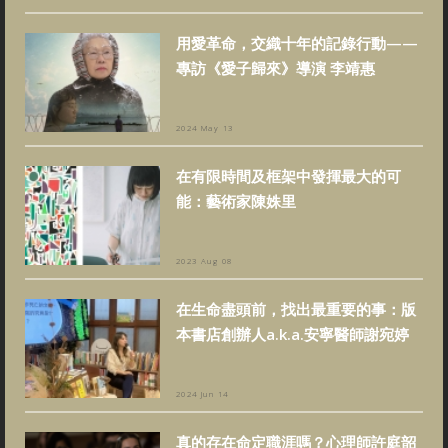
用愛革命，交織十年的記錄行動——
專訪《愛子歸來》導演 李靖惠
2024 May 13
在有限時間及框架中發揮最大的可
能：藝術家陳姝里
2023 Aug 08
在生命盡頭前，找出最重要的事：版
本書店創辦人a.k.a.安寧醫師謝宛婷
2024 Jun 14
真的存在命定職涯嗎？心理師許庭韶