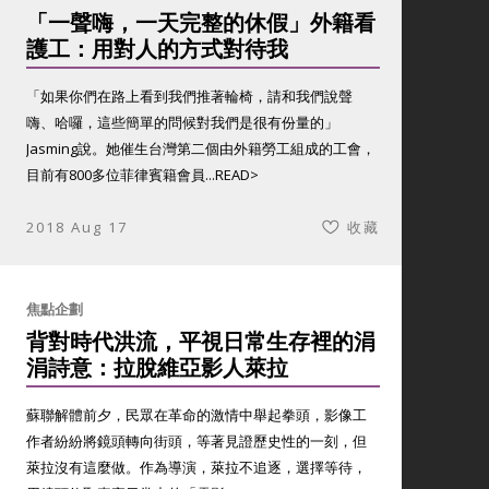
「一聲嗨，一天完整的休假」外籍看
護工：用對人的方式對待我
「如果你們在路上看到我們推著輪椅，請和我們說聲
嗨、哈囉，這些簡單的問候對我們是很有份量的」
Jasming說。她催生台灣第二個由外籍勞工組成的工會，
目前有800多位菲律賓籍會員...
READ>
2018 Aug 17
收藏
焦點企劃
背對時代洪流，平視日常生存裡的涓
涓詩意：拉脫維亞影人萊拉
蘇聯解體前夕，民眾在革命的激情中舉起拳頭，影像工
作者紛紛將鏡頭轉向街頭，等著見證歷史性的一刻，但
萊拉沒有這麼做。作為導演，萊拉不追逐，選擇等待，