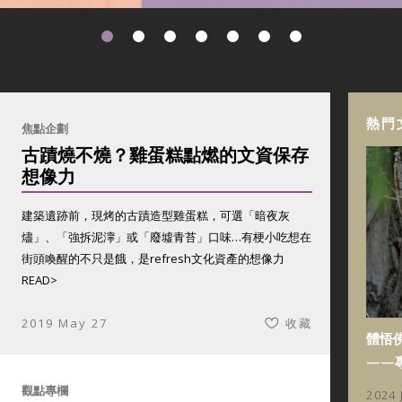
熱門
焦點企劃
古蹟燒不燒？雞蛋糕點燃的文資保存
想像力
建築遺跡前，現烤的古蹟造型雞蛋糕，可選「暗夜灰
燼」、「強拆泥濘」或「廢墟青苔」口味…有梗小吃想在
街頭喚醒的不只是餓，是refresh文化資產的想像力
READ>
2019 May 27
收藏
體悟
——
觀點專欄
2024 