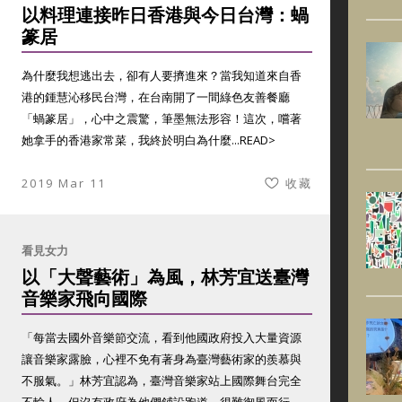
以料理連接昨日香港與今日台灣：蝸
篆居
為什麼我想逃出去，卻有人要擠進來？當我知道來自香
港的鍾慧沁移民台灣，在台南開了一間綠色友善餐廳
「蝸篆居」，心中之震驚，筆墨無法形容！這次，嚐著
她拿手的香港家常菜，我終於明白為什麼...
READ>
2019 Mar 11
收藏
看見女力
以「大聲藝術」為風，林芳宜送臺灣
音樂家飛向國際
「每當去國外音樂節交流，看到他國政府投入大量資源
讓音樂家露臉，心裡不免有著身為臺灣藝術家的羨慕與
不服氣。」林芳宜認為，臺灣音樂家站上國際舞台完全