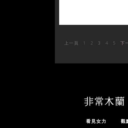
上一頁
1
2
3
4
5
下
看見女力
觀