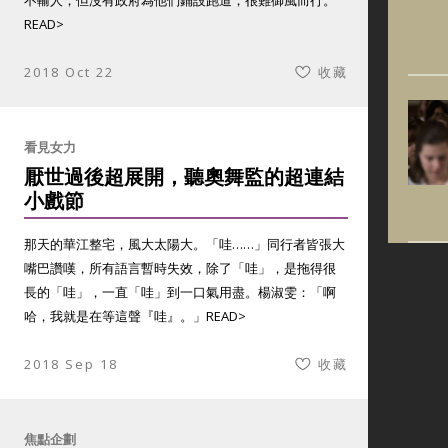
不輸人，但沒有政府為他們鋪設跑道，很難御風而行。
READ>
2018 Oct 22
收藏
看見女力
厭世過後超展開，聽奧舞監的超連結
小戲節
那天的華江整宅，風大太陽大。「哇……」同行者皆張大
嘴巴讚嘆，所有語言暫時失效，除了「哇」，是拖得很
長的「哇」，一直「哇」到一口氣用盡。楊淑雯：「啊
哈，我就是在等這聲『哇』。」
READ>
2018 Sep 18
收藏
焦點企劃