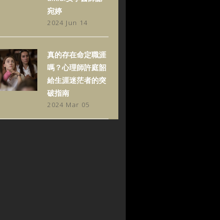
宛婷
2024 Jun 14
真的存在命定職涯
嗎？心理師許庭韶
給生涯迷茫者的突
破指南
2024 Mar 05