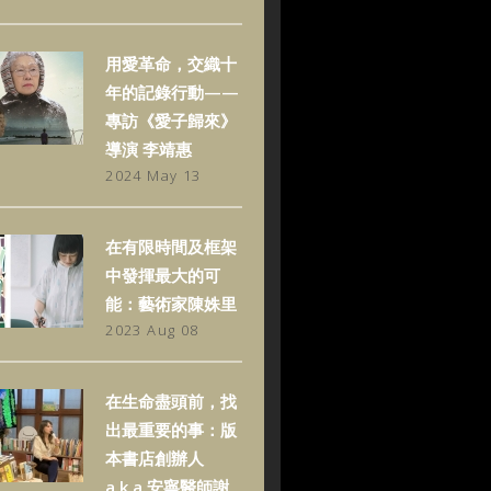
用愛革命，交織十
年的記錄行動——
專訪《愛子歸來》
導演 李靖惠
2024 May 13
在有限時間及框架
中發揮最大的可
能：藝術家陳姝里
2023 Aug 08
在生命盡頭前，找
出最重要的事：版
本書店創辦人
a.k.a.安寧醫師謝